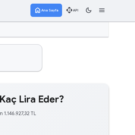
home
api
dark_mode
menu
Ana Sayfa
API
Kaç Lira Eder?
n 1.146.927,32 TL