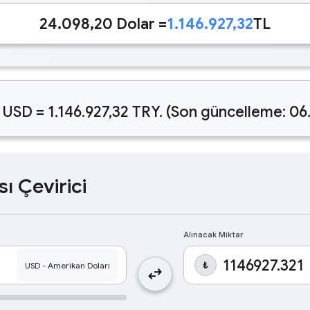
24.098,20 Dolar =
1.146.927,32
TL
 USD = 1.146.927,32 TRY. (Son güncelleme: 06
sı Çevirici
Alınacak Miktar
₺
swap_horiz