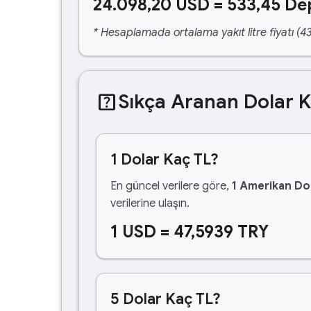
24.098,20 USD = 533,45 De
* Hesaplamada ortalama yakıt litre fiyatı (43
help_center
Sıkça Aranan Dolar 
1 Dolar Kaç TL?
En güncel verilere göre,
1 Amerikan Dol
verilerine ulaşın.
1 USD = 47,5939 TRY
5 Dolar Kaç TL?