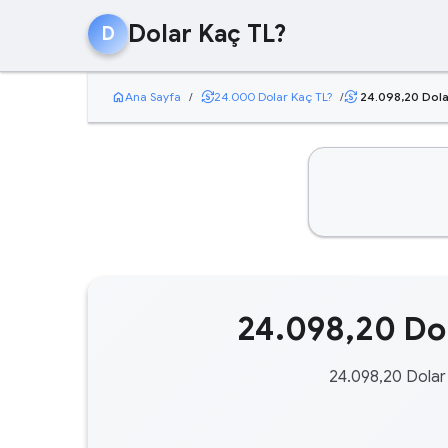
Dolar Kaç TL?
D
home
currency_exchange
Ana Sayfa
/
24.000 Dolar Kaç TL?
/
24.098,20 Dola
currency_exchange
24.098,20 Dol
24.098,20 Dolar 