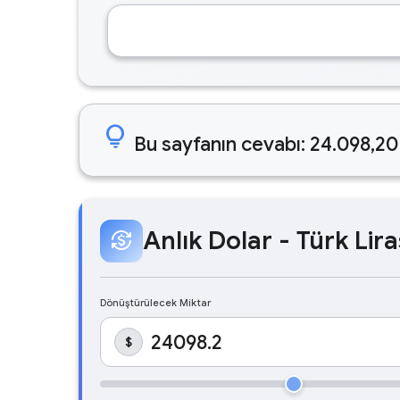
lightbulb
Bu sayfanın cevabı: 24.098,20
Anlık Dolar - Türk Lira
currency_exchange
Dönüştürülecek Miktar
$