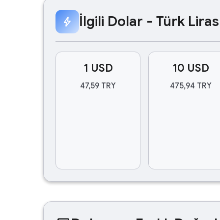
İlgili Dolar - Türk Lir
bolt
1 USD
10 USD
47,59 TRY
475,94 TRY