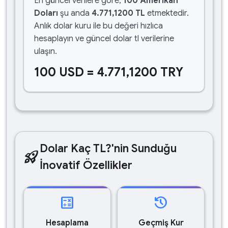
En güncel verilere göre,
100 Amerikan
Doları
şu anda
4.771,1200 TL
etmektedir.
Anlık dolar kuru ile bu değeri hızlıca
hesaplayın ve güncel dolar tl verilerine
ulaşın.
100 USD = 4.771,1200 TRY
Dolar Kaç TL?'nin Sunduğu
rocket_launch
İnovatif Özellikler
calculate
history
Hesaplama
Geçmiş Kur