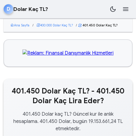
dark_mode
menu
Dolar Kaç TL?
D
home
Ana Sayfa
/
currency_exchange
400.000 Dolar Kaç TL?
/
401.450 Dolar Kaç TL?
currency_exchange
401.450 Dolar Kaç TL? - 401.450
Dolar Kaç Lira Eder?
401.450 Dolar kaç TL? Güncel kur ile anlık
hesaplama. 401.450 Dolar, bugün 19.153.661,24 TL
etmektedir.