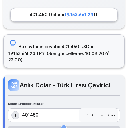
401.450 Dolar =
19.153.661,24
TL
lightbulb
Bu sayfanın cevabı: 401.450 USD =
19.153.661,24 TRY. (Son güncelleme: 10.08.2026
22:00)
currency_exchange
Anlık Dolar - Türk Lirası Çevirici
Dönüştürülecek Miktar
$