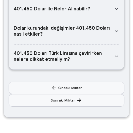
keyboard_arrow_down
401.450 Dolar ile Neler Alınabilir?
Dolar kurundaki değişimler 401.450 Doları
keyboard_arrow_down
nasıl etkiler?
401.450 Doları Türk Lirasına çevirirken
keyboard_arrow_down
nelere dikkat etmeliyim?
arrow_back
Önceki Miktar
arrow_forward
Sonraki Miktar