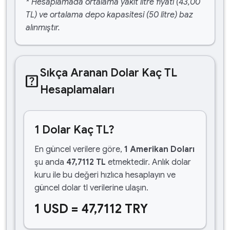
* Hesaplamada ortalama yakıt litre fiyatı (43,00
TL) ve ortalama depo kapasitesi (50 litre) baz
alınmıştır.
Sıkça Aranan Dolar Kaç TL
help_center
Hesaplamaları
1 Dolar Kaç TL?
En güncel verilere göre,
1 Amerikan Doları
şu anda
47,7112 TL
etmektedir. Anlık dolar
kuru ile bu değeri hızlıca hesaplayın ve
güncel dolar tl verilerine ulaşın.
1 USD = 47,7112 TRY