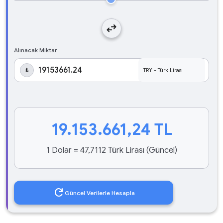
swap_horiz
Alınacak Miktar
₺
19.153.661,24
TL
1 Dolar = 47,7112 Türk Lirası (Güncel)
refresh
Güncel Verilerle Hesapla