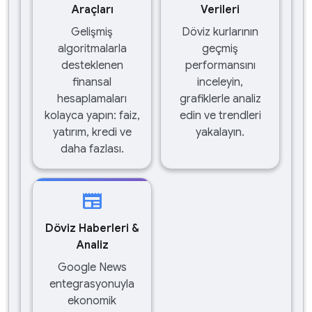
Araçları
Verileri
Gelişmiş
Döviz kurlarının
algoritmalarla
geçmiş
desteklenen
performansını
finansal
inceleyin,
hesaplamaları
grafiklerle analiz
kolayca yapın: faiz,
edin ve trendleri
yatırım, kredi ve
yakalayın.
daha fazlası.
newspaper
Döviz Haberleri &
Analiz
Google News
entegrasyonuyla
ekonomik