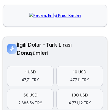
İlgili Dolar - Türk Lirası
bolt
Dönüşümleri
1 USD
10 USD
47,71 TRY
477,11 TRY
50 USD
100 USD
2.385,56 TRY
4.771,12 TRY