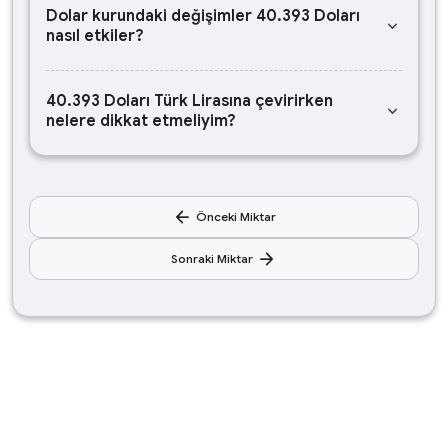
Dolar kurundaki değişimler 40.393 Doları
keyboard_arrow_down
nasıl etkiler?
40.393 Doları Türk Lirasına çevirirken
keyboard_arrow_down
nelere dikkat etmeliyim?
arrow_back
Önceki Miktar
arrow_forward
Sonraki Miktar