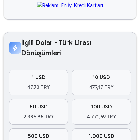
İlgili Dolar - Türk Lirası
bolt
Dönüşümleri
1 USD
10 USD
47,72 TRY
477,17 TRY
50 USD
100 USD
2.385,85 TRY
4.771,69 TRY
500 USD
1.000 USD