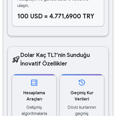
ulaşın.
100 USD = 4.771,6900 TRY
Dolar Kaç TL?'nin Sunduğu
rocket_launch
İnovatif Özellikler
calculate
history
Hesaplama
Geçmiş Kur
Araçları
Verileri
Gelişmiş
Döviz kurlarının
algoritmalarla
geçmiş