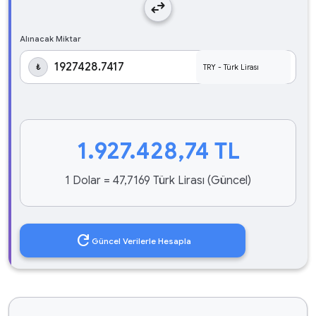
swap_horiz
Alınacak Miktar
₺
1.927.428,74
TL
1 Dolar = 47,7169 Türk Lirası (Güncel)
refresh
Güncel Verilerle Hesapla