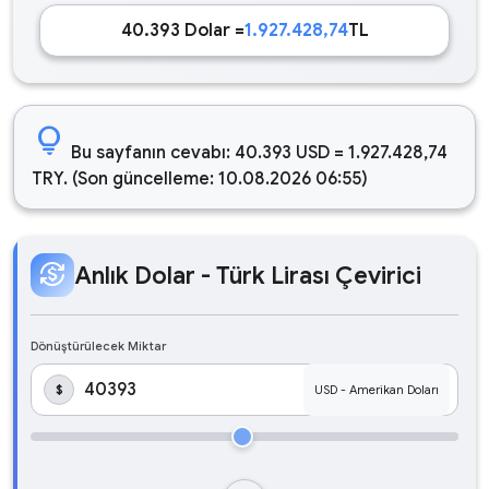
40.393 Dolar =
1.927.428,74
TL
lightbulb
Bu sayfanın cevabı: 40.393 USD = 1.927.428,74
TRY. (Son güncelleme: 10.08.2026 06:55)
currency_exchange
Anlık Dolar - Türk Lirası Çevirici
Dönüştürülecek Miktar
$