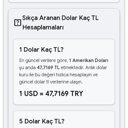
Sıkça Aranan Dolar Kaç TL
help_center
Hesaplamaları
1 Dolar Kaç TL?
En güncel verilere göre,
1 Amerikan Doları
şu anda
47,7169 TL
etmektedir. Anlık dolar
kuru ile bu değeri hızlıca hesaplayın ve
güncel dolar tl verilerine ulaşın.
1 USD = 47,7169 TRY
5 Dolar Kaç TL?