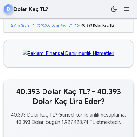
dark_mode
menu
Dolar Kaç TL?
D
home
Ana Sayfa
/
currency_exchange
40.000 Dolar Kaç TL?
/
40.393 Dolar Kaç TL?
currency_exchange
40.393 Dolar Kaç TL? - 40.393
Dolar Kaç Lira Eder?
40.393 Dolar kaç TL? Güncel kur ile anlık hesaplama.
40.393 Dolar, bugün 1.927.428,74 TL etmektedir.