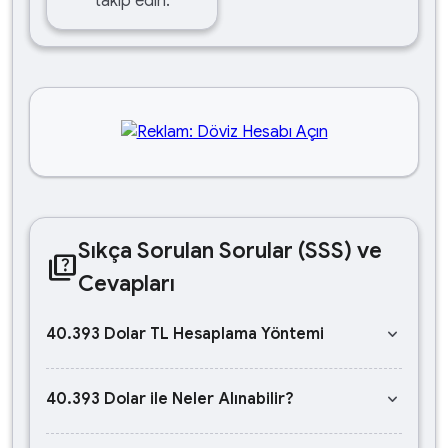
takip edin.
Sıkça Sorulan Sorular (SSS) ve
quiz
Cevapları
keyboard_arrow_down
40.393 Dolar TL Hesaplama Yöntemi
keyboard_arrow_down
40.393 Dolar ile Neler Alınabilir?