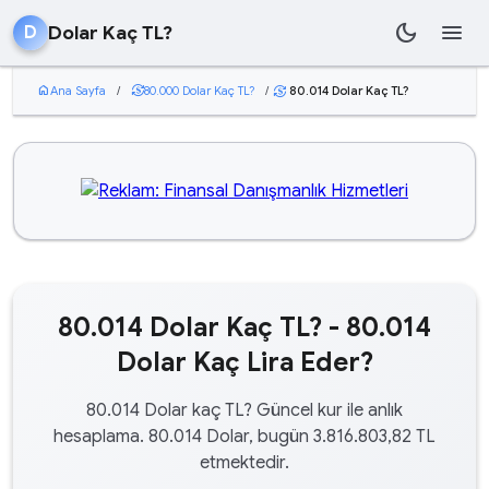
dark_mode
menu
Dolar Kaç TL?
D
home
Ana Sayfa
/
currency_exchange
80.000 Dolar Kaç TL?
/
80.014 Dolar Kaç TL?
currency_exchange
80.014 Dolar Kaç TL? - 80.014
Dolar Kaç Lira Eder?
80.014 Dolar kaç TL? Güncel kur ile anlık
hesaplama. 80.014 Dolar, bugün 3.816.803,82 TL
etmektedir.