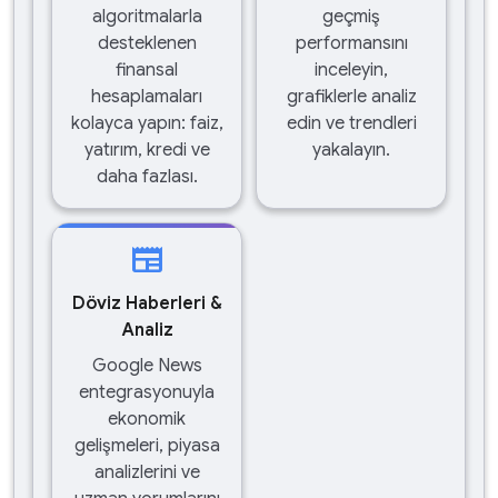
algoritmalarla
geçmiş
desteklenen
performansını
finansal
inceleyin,
hesaplamaları
grafiklerle analiz
kolayca yapın: faiz,
edin ve trendleri
yatırım, kredi ve
yakalayın.
daha fazlası.
newspaper
Döviz Haberleri &
Analiz
Google News
entegrasyonuyla
ekonomik
gelişmeleri, piyasa
analizlerini ve