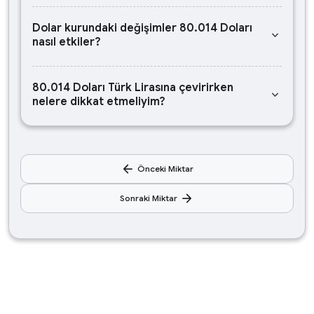
Dolar kurundaki değişimler 80.014 Doları
keyboard_arrow_down
nasıl etkiler?
80.014 Doları Türk Lirasına çevirirken
keyboard_arrow_down
nelere dikkat etmeliyim?
arrow_back
Önceki Miktar
arrow_forward
Sonraki Miktar