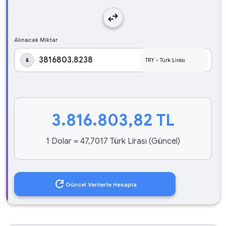
swap_horiz
Alınacak Miktar
₺
3.816.803,82
TL
1 Dolar = 47,7017 Türk Lirası (Güncel)
refresh
Güncel Verilerle Hesapla