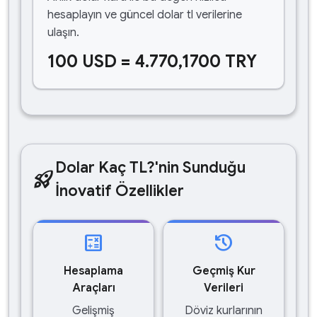
hesaplayın ve güncel dolar tl verilerine
ulaşın.
100 USD = 4.770,1700 TRY
Dolar Kaç TL?'nin Sunduğu
rocket_launch
İnovatif Özellikler
calculate
history
Hesaplama
Geçmiş Kur
Araçları
Verileri
Gelişmiş
Döviz kurlarının