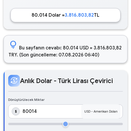
80.014 Dolar =
3.816.803,82
TL
lightbulb
Bu sayfanın cevabı: 80.014 USD = 3.816.803,82
TRY. (Son güncelleme: 07.08.2026 06:40)
currency_exchange
Anlık Dolar - Türk Lirası Çevirici
Dönüştürülecek Miktar
$