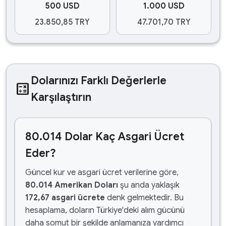
500 USD
1.000 USD
23.850,85 TRY
47.701,70 TRY
Dolarınızı Farklı Değerlerle
calculate
Karşılaştırın
80.014 Dolar Kaç Asgari Ücret
Eder?
Güncel kur ve asgari ücret verilerine göre,
80.014 Amerikan Doları
şu anda yaklaşık
172,67 asgari ücrete
denk gelmektedir. Bu
hesaplama, doların Türkiye'deki alım gücünü
daha somut bir şekilde anlamanıza yardımcı