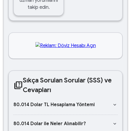
uzman yorumlarını
takip edin.
Sıkça Sorulan Sorular (SSS) ve
quiz
Cevapları
keyboard_arrow_down
80.014 Dolar TL Hesaplama Yöntemi
keyboard_arrow_down
80.014 Dolar ile Neler Alınabilir?