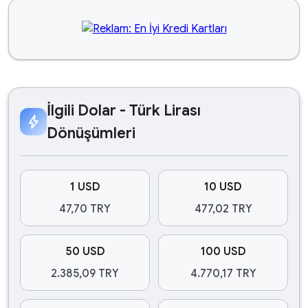
İlgili Dolar - Türk Lirası
bolt
Dönüşümleri
1 USD
10 USD
47,70 TRY
477,02 TRY
50 USD
100 USD
2.385,09 TRY
4.770,17 TRY