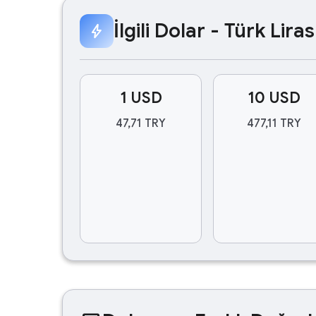
İlgili Dolar - Türk Lir
bolt
1 USD
10 USD
47,71 TRY
477,11 TRY