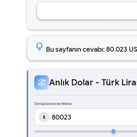
lightbulb
Bu sayfanın cevabı: 80.023 US
Anlık Dolar - Türk Lira
currency_exchange
Dönüştürülecek Miktar
$