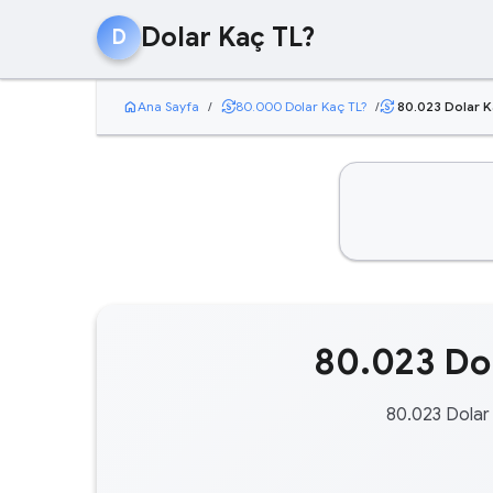
Dolar Kaç TL?
D
home
currency_exchange
Ana Sayfa
/
80.000 Dolar Kaç TL?
/
80.023 Dolar K
currency_exchange
80.023 Dol
80.023 Dolar 