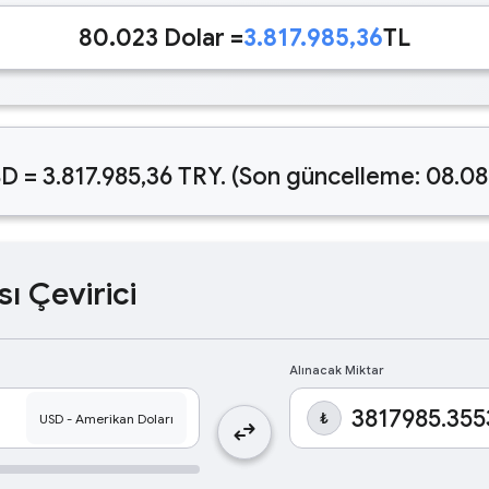
80.023 Dolar =
3.817.985,36
TL
D = 3.817.985,36 TRY. (Son güncelleme: 08.08
sı Çevirici
Alınacak Miktar
₺
swap_horiz