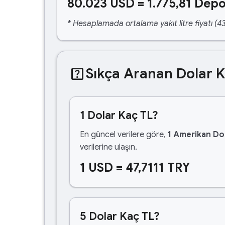
80.023 USD = 1.775,81 Depo
* Hesaplamada ortalama yakıt litre fiyatı (43
help_center
Sıkça Aranan Dolar 
1 Dolar Kaç TL?
En güncel verilere göre,
1 Amerikan Dol
verilerine ulaşın.
1 USD = 47,7111 TRY
5 Dolar Kaç TL?