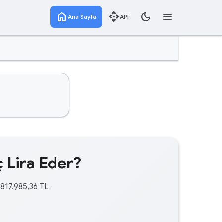
home
api
dark_mode
menu
Ana Sayfa
API
 Lira Eder?
.817.985,36 TL