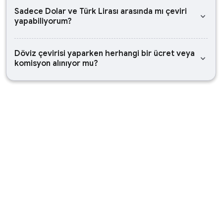
Sadece Dolar ve Türk Lirası arasında mı çeviri
keyboard_arrow_down
yapabiliyorum?
Döviz çevirisi yaparken herhangi bir ücret veya
keyboard_arrow_down
komisyon alınıyor mu?