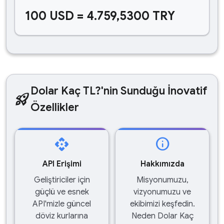
100 USD = 4.759,5300 TRY
Dolar Kaç TL?'nin Sunduğu İnovatif
rocket_launch
Özellikler
api
info
API Erişimi
Hakkımızda
Geliştiriciler için
Misyonumuzu,
güçlü ve esnek
vizyonumuzu ve
API'mizle güncel
ekibimizi keşfedin.
döviz kurlarına
Neden Dolar Kaç