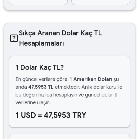
Sıkça Aranan Dolar Kaç TL
help_center
Hesaplamaları
1 Dolar Kaç TL?
En güncel verilere göre,
1 Amerikan Doları
şu
anda
47,5953 TL
etmektedir. Anlık dolar kuru ile
bu değeri hızlıca hesaplayın ve güncel dolar tl
verilerine ulaşın.
1 USD = 47,5953 TRY