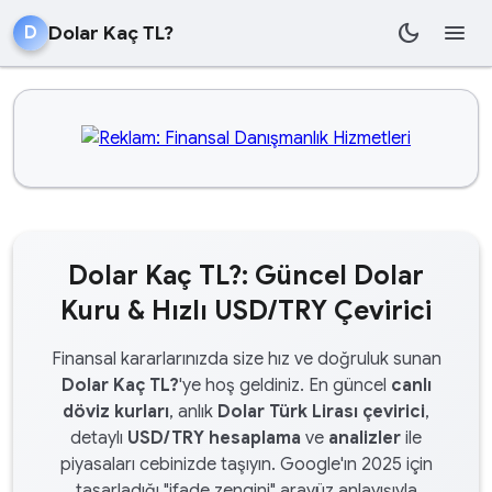
dark_mode
menu
Dolar Kaç TL?
D
Dolar Kaç TL?: Güncel Dolar
Kuru & Hızlı USD/TRY Çevirici
Finansal kararlarınızda size hız ve doğruluk sunan
Dolar Kaç TL?
'ye hoş geldiniz. En güncel
canlı
döviz kurları
, anlık
Dolar Türk Lirası çevirici
,
detaylı
USD/TRY hesaplama
ve
analizler
ile
piyasaları cebinizde taşıyın. Google'ın 2025 için
tasarladığı "ifade zengini" arayüz anlayışıyla