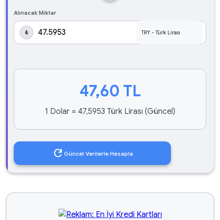
Alınacak Miktar
₺
47,60
TL
1 Dolar = 47,5953 Türk Lirası (Güncel)
refresh
Güncel Verilerle Hesapla