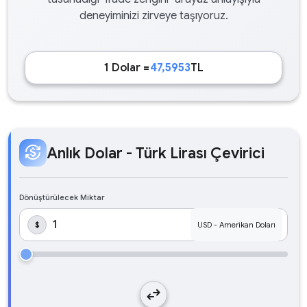
deneyiminizi zirveye taşıyoruz.
1 Dolar =
47,5953
TL
currency_exchange
Anlık Dolar - Türk Lirası Çevirici
Dönüştürülecek Miktar
$
swap_horiz