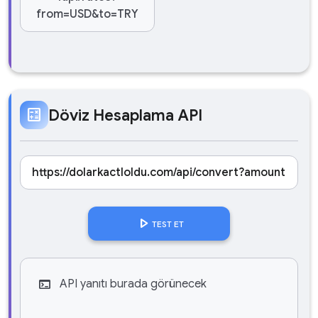
from=USD&to=TRY
calculate
Döviz Hesaplama API
play_arrow
TEST ET
terminal
API yanıtı burada görünecek