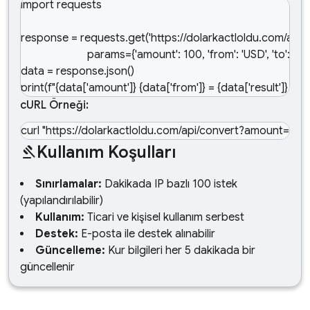
import requests

response = requests.get('https://dolarkactloldu.com/api/co
                        params={'amount': 100, 'from': 'USD', 'to': 'TRY
data = response.json()

print(f"{data['amount']} {data['from']} = {data['result']} {dat
cURL Örneği:
curl "https://dolarkactloldu.com/api/convert?amount=
Kullanım Koşulları
gavel
Sınırlamalar:
Dakikada IP bazlı 100 istek
(yapılandırılabilir)
Kullanım:
Ticari ve kişisel kullanım serbest
Destek:
E-posta ile destek alınabilir
Güncelleme:
Kur bilgileri her 5 dakikada bir
güncellenir