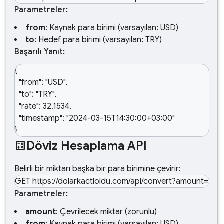
Parametreler:
from
: Kaynak para birimi (varsayılan: USD)
to
: Hedef para birimi (varsayılan: TRY)
Başarılı Yanıt:
{

  "from": "USD",

  "to": "TRY",

  "rate": 32.1534,

  "timestamp": "2024-03-15T14:30:00+03:00"

}
Döviz Hesaplama API
calculate
Belirli bir miktarı başka bir para birimine çevirir:
GET https://dolarkactloldu.com/api/convert?amount=
Parametreler:
amount
: Çevrilecek miktar (zorunlu)