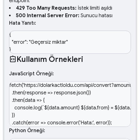
endpoint
429 Too Many Requests:
İstek limiti aşıldı
500 Internal Server Error:
Sunucu hatası
Hata Yanıtı:
{

  "error": "Geçersiz miktar"

}
Kullanım Örnekleri
integration_instructions
JavaScript Örneği:
fetch('https://dolarkactloldu.com/api/convert?amount=
  .then(response => response.json())

  .then(data => {

    console.log(`${data.amount} ${data.from} = ${data.result
  })

  .catch(error => console.error('Hata:', error));
Python Örneği: