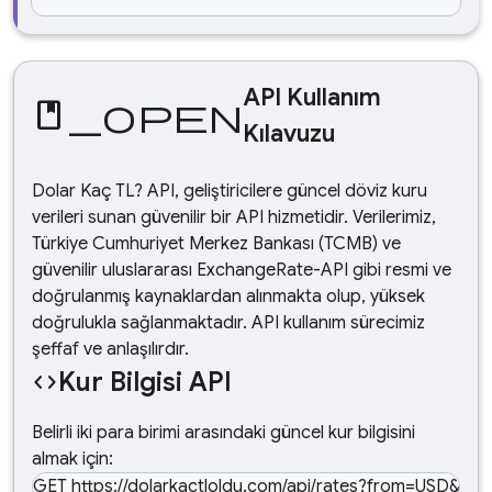
API Kullanım
book_open
Kılavuzu
Dolar Kaç TL? API, geliştiricilere güncel döviz kuru
verileri sunan güvenilir bir API hizmetidir. Verilerimiz,
Türkiye Cumhuriyet Merkez Bankası (TCMB) ve
güvenilir uluslararası ExchangeRate-API gibi resmi ve
doğrulanmış kaynaklardan alınmakta olup, yüksek
doğrulukla sağlanmaktadır. API kullanım sürecimiz
şeffaf ve anlaşılırdır.
Kur Bilgisi API
code
Belirli iki para birimi arasındaki güncel kur bilgisini
almak için:
GET https://dolarkactloldu.com/api/rates?from=USD&am