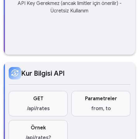
API Key Gerekmez (ancak limitler için önerilir) -
Ücretsiz Kullanım
currency_exchange
Kur Bilgisi API
GET
Parametreler
/api/rates
from, to
Örnek
/api/rates?