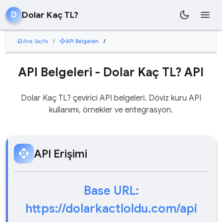
dark_mode
menu
Dolar Kaç TL?
D
home
Ana Sayfa
/
api
API Belgeleri
/
API Belgeleri - Dolar Kaç TL? API
Dolar Kaç TL? çevirici API belgeleri. Döviz kuru API
kullanımı, örnekler ve entegrasyon.
api
API Erişimi
Base URL:
https://dolarkactloldu.com/api