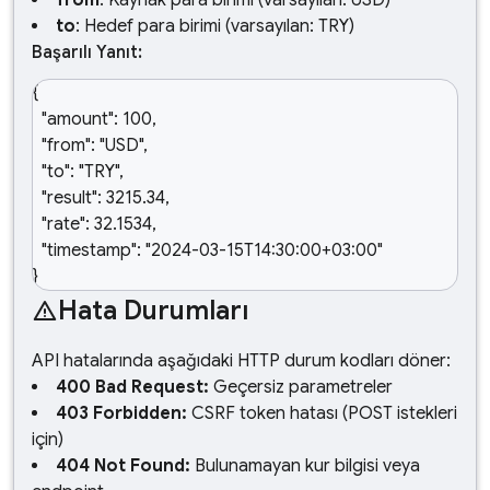
from
: Kaynak para birimi (varsayılan: USD)
to
: Hedef para birimi (varsayılan: TRY)
Başarılı Yanıt:
{

  "amount": 100,

  "from": "USD",

  "to": "TRY",

  "result": 3215.34,

  "rate": 32.1534,

  "timestamp": "2024-03-15T14:30:00+03:00"

}
Hata Durumları
warning
API hatalarında aşağıdaki HTTP durum kodları döner:
400 Bad Request:
Geçersiz parametreler
403 Forbidden:
CSRF token hatası (POST istekleri
için)
404 Not Found:
Bulunamayan kur bilgisi veya