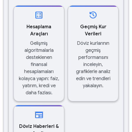
calculate
history
Hesaplama
Geçmiş Kur
Araçları
Verileri
Gelişmiş
Döviz kurlarının
algoritmalarla
geçmiş
desteklenen
performansını
finansal
inceleyin,
hesaplamaları
grafiklerle analiz
kolayca yapın: faiz,
edin ve trendleri
yatırım, kredi ve
yakalayın.
daha fazlası.
newspaper
Döviz Haberleri &