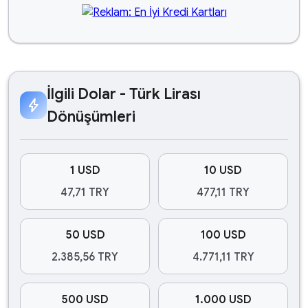
İlgili Dolar - Türk Lirası
bolt
Dönüşümleri
1 USD
10 USD
47,71 TRY
477,11 TRY
50 USD
100 USD
2.385,56 TRY
4.771,11 TRY
500 USD
1.000 USD