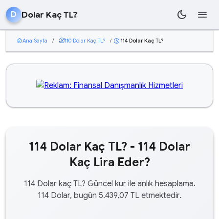
dark_mode
menu
Dolar Kaç TL?
D
home
Ana Sayfa
/
currency_exchange
110 Dolar Kaç TL?
/
114 Dolar Kaç TL?
currency_exchange
114 Dolar Kaç TL? - 114 Dolar
Kaç Lira Eder?
114 Dolar kaç TL? Güncel kur ile anlık hesaplama.
114 Dolar, bugün 5.439,07 TL etmektedir.