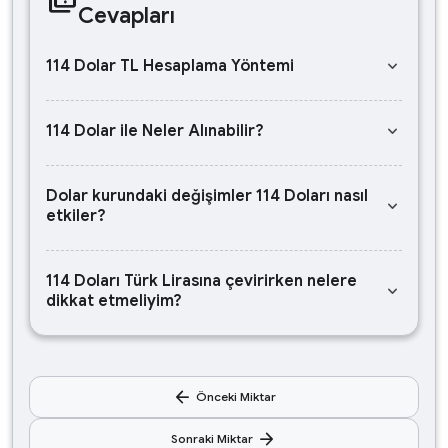
Cevapları
keyboard_arrow_down
114 Dolar TL Hesaplama Yöntemi
keyboard_arrow_down
114 Dolar ile Neler Alınabilir?
Dolar kurundaki değişimler 114 Doları nasıl
keyboard_arrow_down
etkiler?
114 Doları Türk Lirasına çevirirken nelere
keyboard_arrow_down
dikkat etmeliyim?
arrow_back
Önceki Miktar
arrow_forward
Sonraki Miktar