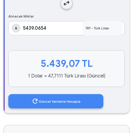
swap_horiz
Alınacak Miktar
₺
5.439,07
TL
1 Dolar = 47,7111 Türk Lirası (Güncel)
refresh
Güncel Verilerle Hesapla