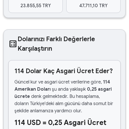
23.855,55 TRY
47.711,10 TRY
Dolarınızı Farklı Değerlerle
calculate
Karşılaştırın
114 Dolar Kaç Asgari Ücret Eder?
Güncel kur ve asgari ücret verilerine göre,
114
Amerikan Doları
şu anda yaklaşık
0,25 asgari
ücrete
denk gelmektedir. Bu hesaplama,
doların Türkiye'deki alım gücünü daha somut bir
şekilde anlamanıza yardımcı olur.
114 USD = 0,25 Asgari Ücret