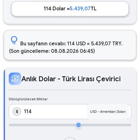
114 Dolar =
5.439,07
TL
lightbulb
Bu sayfanın cevabı: 114 USD = 5.439,07 TRY.
(Son güncelleme: 08.08.2026 06:45)
currency_exchange
Anlık Dolar - Türk Lirası Çevirici
Dönüştürülecek Miktar
$