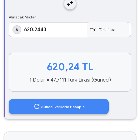
swap_horiz
Alınacak Miktar
₺
620,24
TL
1 Dolar = 47,7111 Türk Lirası (Güncel)
refresh
Güncel Verilerle Hesapla