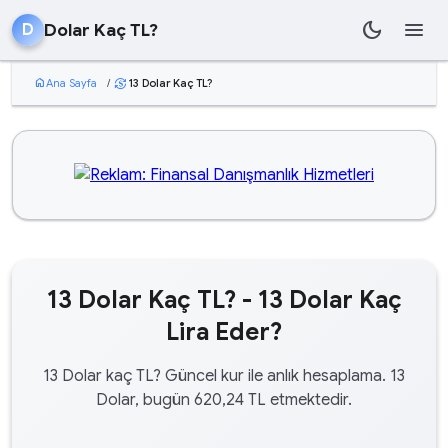
dark_mode
menu
Dolar Kaç TL?
D
home
Ana Sayfa
/
13 Dolar Kaç TL?
currency_exchange
13 Dolar Kaç TL? - 13 Dolar Kaç
Lira Eder?
13 Dolar kaç TL? Güncel kur ile anlık hesaplama. 13
Dolar, bugün 620,24 TL etmektedir.