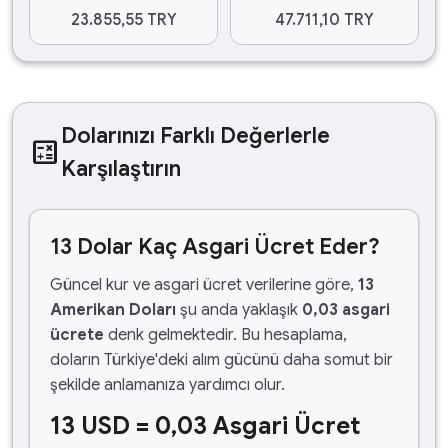
23.855,55 TRY
47.711,10 TRY
Dolarınızı Farklı Değerlerle
calculate
Karşılaştırın
13 Dolar Kaç Asgari Ücret Eder?
Güncel kur ve asgari ücret verilerine göre,
13
Amerikan Doları
şu anda yaklaşık
0,03 asgari
ücrete
denk gelmektedir. Bu hesaplama,
doların Türkiye'deki alım gücünü daha somut bir
şekilde anlamanıza yardımcı olur.
13 USD = 0,03 Asgari Ücret