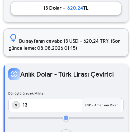
13 Dolar =
620,24
TL
lightbulb
Bu sayfanın cevabı: 13 USD = 620,24 TRY. (Son
güncelleme: 08.08.2026 01:15)
currency_exchange
Anlık Dolar - Türk Lirası Çevirici
Dönüştürülecek Miktar
$