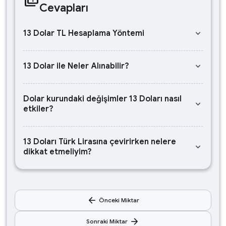
Cevapları
keyboard_arrow_down
13 Dolar TL Hesaplama Yöntemi
keyboard_arrow_down
13 Dolar ile Neler Alınabilir?
Dolar kurundaki değişimler 13 Doları nasıl
keyboard_arrow_down
etkiler?
13 Doları Türk Lirasına çevirirken nelere
keyboard_arrow_down
dikkat etmeliyim?
arrow_back
Önceki Miktar
arrow_forward
Sonraki Miktar