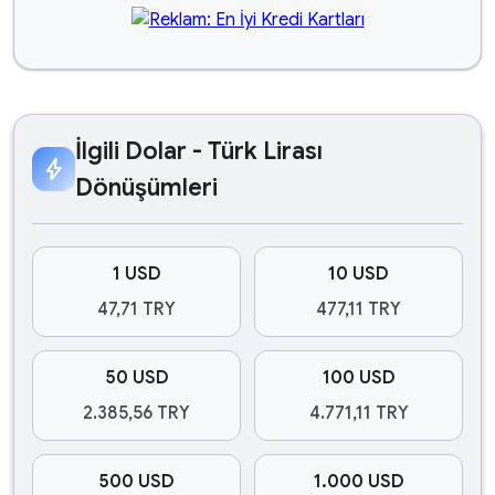
İlgili Dolar - Türk Lirası
bolt
Dönüşümleri
1 USD
10 USD
47,71 TRY
477,11 TRY
50 USD
100 USD
2.385,56 TRY
4.771,11 TRY
500 USD
1.000 USD