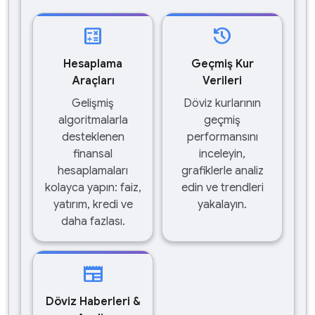
calculate
history
Hesaplama
Geçmiş Kur
Araçları
Verileri
Gelişmiş
Döviz kurlarının
algoritmalarla
geçmiş
desteklenen
performansını
finansal
inceleyin,
hesaplamaları
grafiklerle analiz
kolayca yapın: faiz,
edin ve trendleri
yatırım, kredi ve
yakalayın.
daha fazlası.
newspaper
Döviz Haberleri &