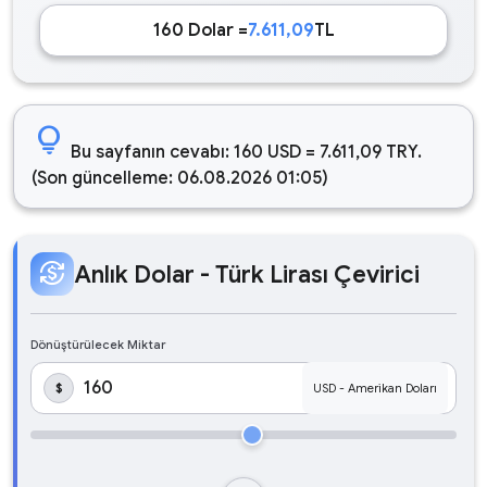
160 Dolar =
7.611,09
TL
lightbulb
Bu sayfanın cevabı: 160 USD = 7.611,09 TRY.
(Son güncelleme: 06.08.2026 01:05)
currency_exchange
Anlık Dolar - Türk Lirası Çevirici
Dönüştürülecek Miktar
$