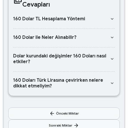
Cevapları
keyboard_arrow_down
160 Dolar TL Hesaplama Yöntemi
keyboard_arrow_down
160 Dolar ile Neler Alınabilir?
Dolar kurundaki değişimler 160 Doları nasıl
keyboard_arrow_down
etkiler?
160 Doları Türk Lirasına çevirirken nelere
keyboard_arrow_down
dikkat etmeliyim?
arrow_back
Önceki Miktar
arrow_forward
Sonraki Miktar