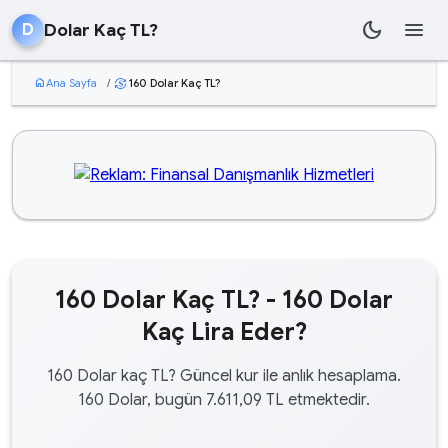
dark_mode
menu
Dolar Kaç TL?
D
home
Ana Sayfa
/
160 Dolar Kaç TL?
currency_exchange
160 Dolar Kaç TL? - 160 Dolar
Kaç Lira Eder?
160 Dolar kaç TL? Güncel kur ile anlık hesaplama.
160 Dolar, bugün 7.611,09 TL etmektedir.