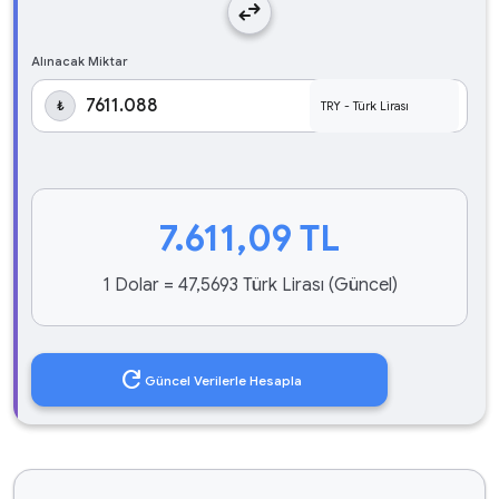
swap_horiz
Alınacak Miktar
₺
7.611,09
TL
1 Dolar = 47,5693 Türk Lirası (Güncel)
refresh
Güncel Verilerle Hesapla