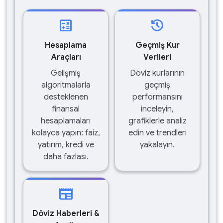
calculate
history
Hesaplama
Geçmiş Kur
Araçları
Verileri
Gelişmiş
Döviz kurlarının
algoritmalarla
geçmiş
desteklenen
performansını
finansal
inceleyin,
hesaplamaları
grafiklerle analiz
kolayca yapın: faiz,
edin ve trendleri
yatırım, kredi ve
yakalayın.
daha fazlası.
newspaper
Döviz Haberleri &