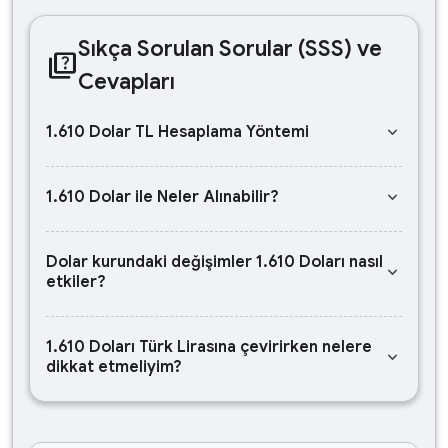
Sıkça Sorulan Sorular (SSS) ve
quiz
Cevapları
keyboard_arrow_down
1.610 Dolar TL Hesaplama Yöntemi
keyboard_arrow_down
1.610 Dolar ile Neler Alınabilir?
Dolar kurundaki değişimler 1.610 Doları nasıl
keyboard_arrow_down
etkiler?
1.610 Doları Türk Lirasına çevirirken nelere
keyboard_arrow_down
dikkat etmeliyim?