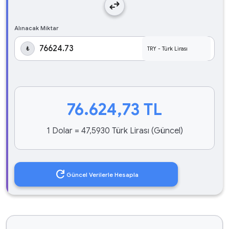
swap_horiz
Alınacak Miktar
₺
76.624,73
TL
1 Dolar = 47,5930 Türk Lirası (Güncel)
refresh
Güncel Verilerle Hesapla