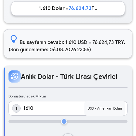
1.610 Dolar =
76.624,73
TL
lightbulb
Bu sayfanın cevabı: 1.610 USD = 76.624,73 TRY.
(Son güncelleme: 06.08.2026 23:55)
currency_exchange
Anlık Dolar - Türk Lirası Çevirici
Dönüştürülecek Miktar
$