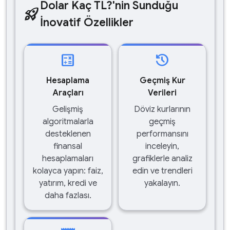
Dolar Kaç TL?'nin Sunduğu
rocket_launch
İnovatif Özellikler
calculate
history
Hesaplama
Geçmiş Kur
Araçları
Verileri
Gelişmiş
Döviz kurlarının
algoritmalarla
geçmiş
desteklenen
performansını
finansal
inceleyin,
hesaplamaları
grafiklerle analiz
kolayca yapın: faiz,
edin ve trendleri
yatırım, kredi ve
yakalayın.
daha fazlası.