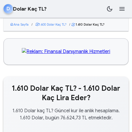
dark_mode
menu
Dolar Kaç TL?
D
home
Ana Sayfa
/
currency_exchange
1.600 Dolar Kaç TL?
/
1.610 Dolar Kaç TL?
currency_exchange
1.610 Dolar Kaç TL? - 1.610 Dolar
Kaç Lira Eder?
1.610 Dolar kaç TL? Güncel kur ile anlık hesaplama.
1.610 Dolar, bugün 76.624,73 TL etmektedir.