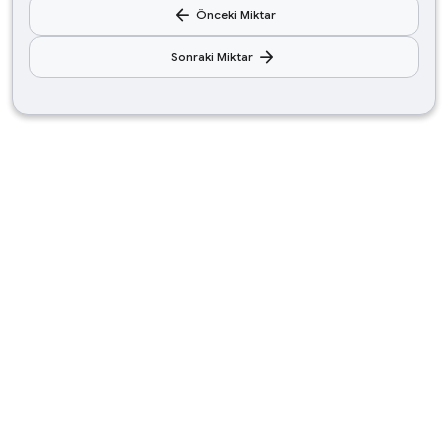
arrow_back
Önceki Miktar
arrow_forward
Sonraki Miktar