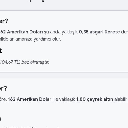
er?
162 Amerikan Doları
şu anda yaklaşık
0,35 asgari ücrete
den
ilde anlamanıza yardımcı olur.
t
04,67 TL) baz alınmıştır.
er?
göre,
162 Amerikan Doları
ile yaklaşık
1,80 çeyrek altın
alabilir
n