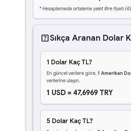
* Hesaplamada ortalama yakıt litre fiyatı (43
help_center
Sıkça Aranan Dolar 
1 Dolar Kaç TL?
En güncel verilere göre,
1 Amerikan Dol
verilerine ulaşın.
1 USD = 47,6969 TRY
5 Dolar Kaç TL?