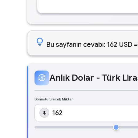
lightbulb
Bu sayfanın cevabı: 162 USD =
Anlık Dolar - Türk Lira
currency_exchange
Dönüştürülecek Miktar
$