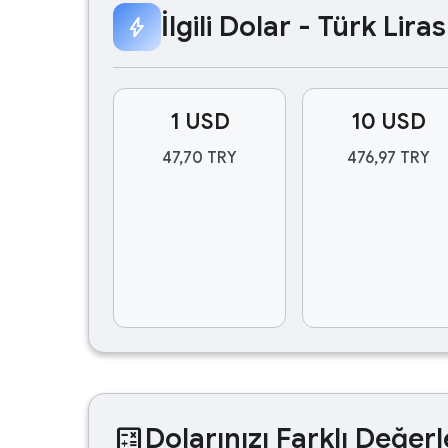
İlgili Dolar - Türk Lir
bolt
1 USD
10 USD
47,70 TRY
476,97 TRY
calculate
Dolarınızı Farklı Değerl