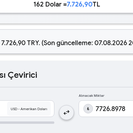
162 Dolar =
7.726,90
TL
 7.726,90 TRY. (Son güncelleme: 07.08.2026 2
sı Çevirici
Alınacak Miktar
₺
swap_horiz