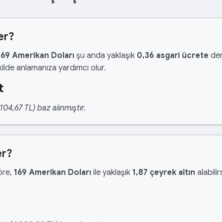
er?
169 Amerikan Doları
şu anda yaklaşık
0,36 asgari ücrete
den
ilde anlamanıza yardımcı olur.
t
04,67 TL) baz alınmıştır.
er?
göre,
169 Amerikan Doları
ile yaklaşık
1,87 çeyrek altın
alabilir
n