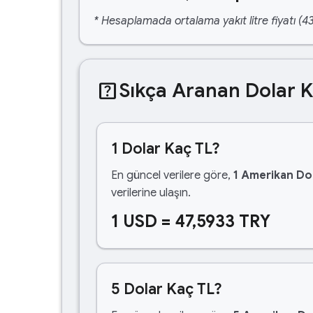
* Hesaplamada ortalama yakıt litre fiyatı (43
help_center
Sıkça Aranan Dolar 
1 Dolar Kaç TL?
En güncel verilere göre,
1 Amerikan Dol
verilerine ulaşın.
1 USD = 47,5933 TRY
5 Dolar Kaç TL?