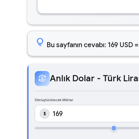
lightbulb
Bu sayfanın cevabı: 169 USD =
Anlık Dolar - Türk Lira
currency_exchange
Dönüştürülecek Miktar
$