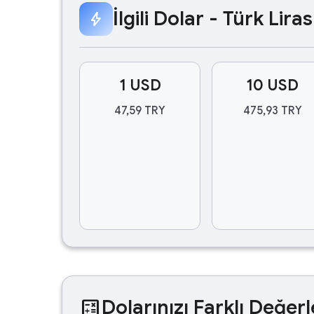
İlgili Dolar - Türk Lir
bolt
1 USD
10 USD
47,59 TRY
475,93 TRY
calculate
Dolarınızı Farklı Değerl