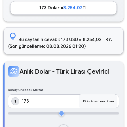
173 Dolar =
8.254,02
TL
lightbulb
Bu sayfanın cevabı: 173 USD = 8.254,02 TRY.
(Son güncelleme: 08.08.2026 01:20)
currency_exchange
Anlık Dolar - Türk Lirası Çevirici
Dönüştürülecek Miktar
$