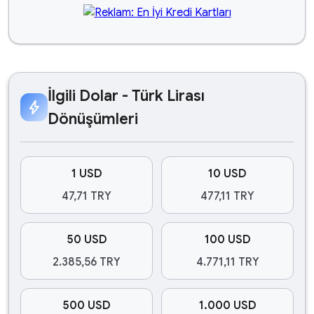
İlgili Dolar - Türk Lirası
bolt
Dönüşümleri
1 USD
10 USD
47,71 TRY
477,11 TRY
50 USD
100 USD
2.385,56 TRY
4.771,11 TRY
500 USD
1.000 USD