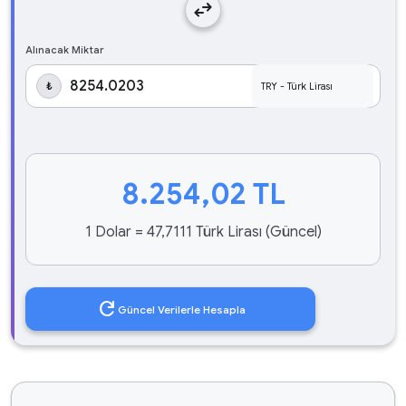
swap_horiz
Alınacak Miktar
₺
8.254,02
TL
1 Dolar = 47,7111 Türk Lirası (Güncel)
refresh
Güncel Verilerle Hesapla