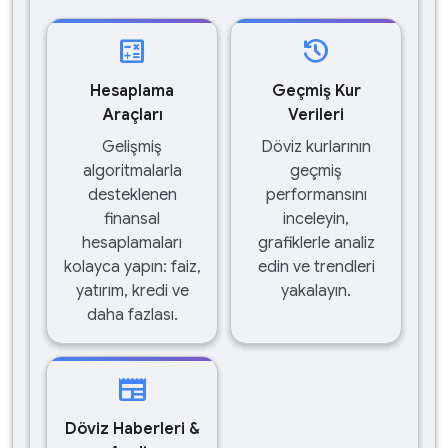
calculate
history
Hesaplama
Geçmiş Kur
Araçları
Verileri
Gelişmiş
Döviz kurlarının
algoritmalarla
geçmiş
desteklenen
performansını
finansal
inceleyin,
hesaplamaları
grafiklerle analiz
kolayca yapın: faiz,
edin ve trendleri
yatırım, kredi ve
yakalayın.
daha fazlası.
newspaper
Döviz Haberleri &