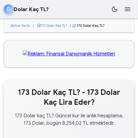
dark_mode
menu
Dolar Kaç TL?
D
home
Ana Sayfa
/
currency_exchange
170 Dolar Kaç TL?
/
173 Dolar Kaç TL?
currency_exchange
173 Dolar Kaç TL? - 173 Dolar
Kaç Lira Eder?
173 Dolar kaç TL? Güncel kur ile anlık hesaplama.
173 Dolar, bugün 8.254,02 TL etmektedir.