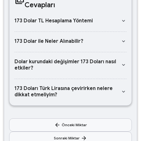
Cevapları
keyboard_arrow_down
173 Dolar TL Hesaplama Yöntemi
keyboard_arrow_down
173 Dolar ile Neler Alınabilir?
Dolar kurundaki değişimler 173 Doları nasıl
keyboard_arrow_down
etkiler?
173 Doları Türk Lirasına çevirirken nelere
keyboard_arrow_down
dikkat etmeliyim?
arrow_back
Önceki Miktar
arrow_forward
Sonraki Miktar