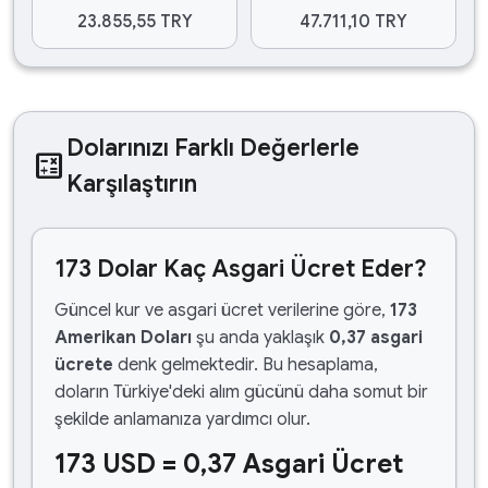
23.855,55 TRY
47.711,10 TRY
Dolarınızı Farklı Değerlerle
calculate
Karşılaştırın
173 Dolar Kaç Asgari Ücret Eder?
Güncel kur ve asgari ücret verilerine göre,
173
Amerikan Doları
şu anda yaklaşık
0,37 asgari
ücrete
denk gelmektedir. Bu hesaplama,
doların Türkiye'deki alım gücünü daha somut bir
şekilde anlamanıza yardımcı olur.
173 USD = 0,37 Asgari Ücret