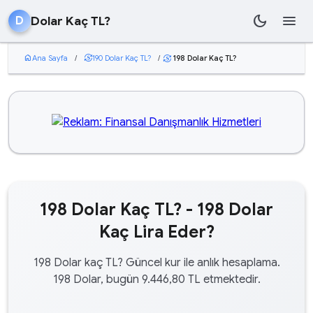
dark_mode
menu
Dolar Kaç TL?
D
home
Ana Sayfa
/
currency_exchange
190 Dolar Kaç TL?
/
198 Dolar Kaç TL?
currency_exchange
198 Dolar Kaç TL? - 198 Dolar
Kaç Lira Eder?
198 Dolar kaç TL? Güncel kur ile anlık hesaplama.
198 Dolar, bugün 9.446,80 TL etmektedir.