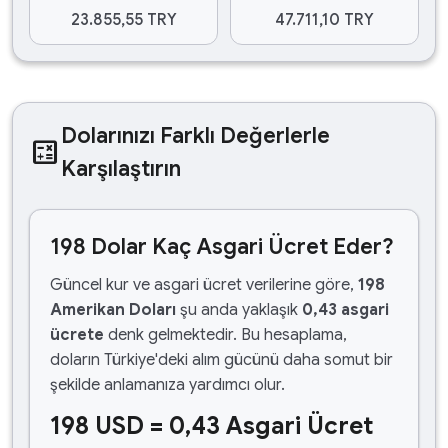
23.855,55 TRY
47.711,10 TRY
Dolarınızı Farklı Değerlerle
calculate
Karşılaştırın
198 Dolar Kaç Asgari Ücret Eder?
Güncel kur ve asgari ücret verilerine göre,
198
Amerikan Doları
şu anda yaklaşık
0,43 asgari
ücrete
denk gelmektedir. Bu hesaplama,
doların Türkiye'deki alım gücünü daha somut bir
şekilde anlamanıza yardımcı olur.
198 USD = 0,43 Asgari Ücret