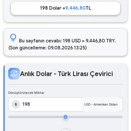
198 Dolar =
9.446,80
TL
lightbulb
Bu sayfanın cevabı: 198 USD = 9.446,80 TRY.
(Son güncelleme: 09.08.2026 13:25)
currency_exchange
Anlık Dolar - Türk Lirası Çevirici
Dönüştürülecek Miktar
$