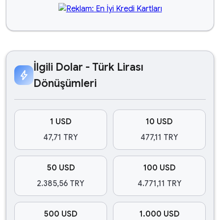
İlgili Dolar - Türk Lirası
bolt
Dönüşümleri
1 USD
10 USD
47,71 TRY
477,11 TRY
50 USD
100 USD
2.385,56 TRY
4.771,11 TRY
500 USD
1.000 USD