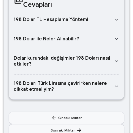
Cevapları
keyboard_arrow_down
198 Dolar TL Hesaplama Yöntemi
keyboard_arrow_down
198 Dolar ile Neler Alınabilir?
Dolar kurundaki değişimler 198 Doları nasıl
keyboard_arrow_down
etkiler?
198 Doları Türk Lirasına çevirirken nelere
keyboard_arrow_down
dikkat etmeliyim?
arrow_back
Önceki Miktar
arrow_forward
Sonraki Miktar