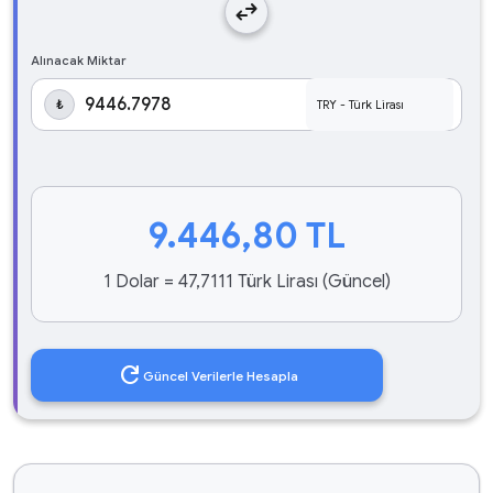
swap_horiz
Alınacak Miktar
₺
9.446,80
TL
1 Dolar = 47,7111 Türk Lirası (Güncel)
refresh
Güncel Verilerle Hesapla