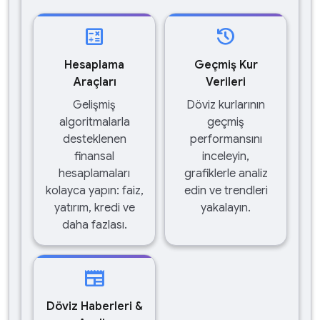
calculate
history
Hesaplama
Geçmiş Kur
Araçları
Verileri
Gelişmiş
Döviz kurlarının
algoritmalarla
geçmiş
desteklenen
performansını
finansal
inceleyin,
hesaplamaları
grafiklerle analiz
kolayca yapın: faiz,
edin ve trendleri
yatırım, kredi ve
yakalayın.
daha fazlası.
newspaper
Döviz Haberleri &