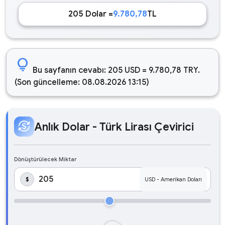
205 Dolar =
9.780,78
TL
lightbulb
Bu sayfanın cevabı: 205 USD = 9.780,78 TRY.
(Son güncelleme: 08.08.2026 13:15)
currency_exchange
Anlık Dolar - Türk Lirası Çevirici
Dönüştürülecek Miktar
$