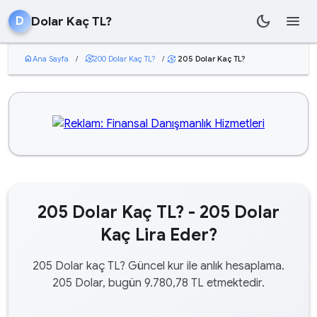
dark_mode
menu
Dolar Kaç TL?
D
home
Ana Sayfa
/
currency_exchange
200 Dolar Kaç TL?
/
205 Dolar Kaç TL?
currency_exchange
205 Dolar Kaç TL? - 205 Dolar
Kaç Lira Eder?
205 Dolar kaç TL? Güncel kur ile anlık hesaplama.
205 Dolar, bugün 9.780,78 TL etmektedir.