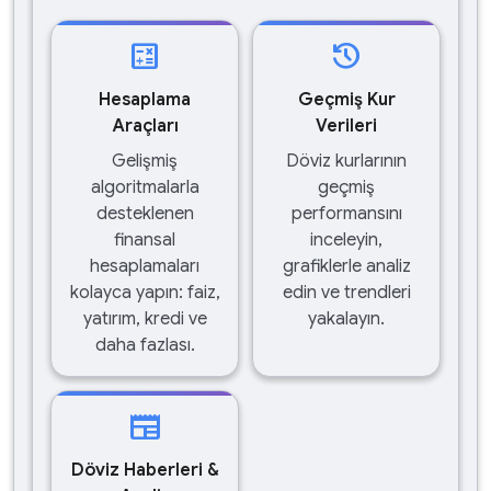
calculate
history
Hesaplama
Geçmiş Kur
Araçları
Verileri
Gelişmiş
Döviz kurlarının
algoritmalarla
geçmiş
desteklenen
performansını
finansal
inceleyin,
hesaplamaları
grafiklerle analiz
kolayca yapın: faiz,
edin ve trendleri
yatırım, kredi ve
yakalayın.
daha fazlası.
newspaper
Döviz Haberleri &