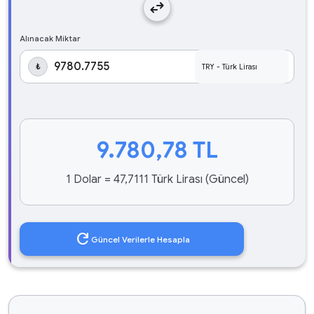
swap_horiz
Alınacak Miktar
₺
9.780,78
TL
1 Dolar = 47,7111 Türk Lirası (Güncel)
refresh
Güncel Verilerle Hesapla