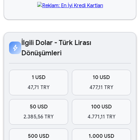
İlgili Dolar - Türk Lirası
bolt
Dönüşümleri
1 USD
10 USD
47,71 TRY
477,11 TRY
50 USD
100 USD
2.385,56 TRY
4.771,11 TRY
500 USD
1.000 USD