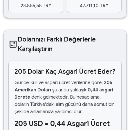
23.855,55 TRY
47.711,10 TRY
Dolarınızı Farklı Değerlerle
calculate
Karşılaştırın
205 Dolar Kaç Asgari Ücret Eder?
Güncel kur ve asgari ücret verilerine göre,
205
Amerikan Doları
şu anda yaklaşık
0,44 asgari
ücrete
denk gelmektedir. Bu hesaplama,
doların Türkiye'deki alım gücünü daha somut bir
şekilde anlamanıza yardımcı olur.
205 USD = 0,44 Asgari Ücret