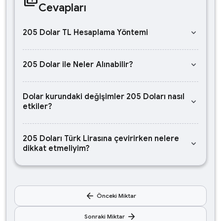
Cevapları
keyboard_arrow_down
205 Dolar TL Hesaplama Yöntemi
keyboard_arrow_down
205 Dolar ile Neler Alınabilir?
Dolar kurundaki değişimler 205 Doları nasıl
keyboard_arrow_down
etkiler?
205 Doları Türk Lirasına çevirirken nelere
keyboard_arrow_down
dikkat etmeliyim?
arrow_back
Önceki Miktar
arrow_forward
Sonraki Miktar