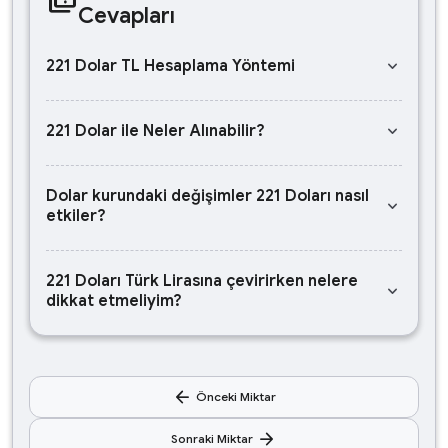
Cevapları
keyboard_arrow_down
221 Dolar TL Hesaplama Yöntemi
keyboard_arrow_down
221 Dolar ile Neler Alınabilir?
Dolar kurundaki değişimler 221 Doları nasıl
keyboard_arrow_down
etkiler?
221 Doları Türk Lirasına çevirirken nelere
keyboard_arrow_down
dikkat etmeliyim?
arrow_back
Önceki Miktar
arrow_forward
Sonraki Miktar