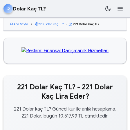
dark_mode
menu
Dolar Kaç TL?
D
home
Ana Sayfa
/
currency_exchange
220 Dolar Kaç TL?
/
221 Dolar Kaç TL?
currency_exchange
221 Dolar Kaç TL? - 221 Dolar
Kaç Lira Eder?
221 Dolar kaç TL? Güncel kur ile anlık hesaplama.
221 Dolar, bugün 10.517,99 TL etmektedir.