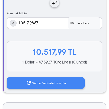
swap_horiz
Alınacak Miktar
₺
10.517,99
TL
1 Dolar = 47,5927 Türk Lirası (Güncel)
refresh
Güncel Verilerle Hesapla