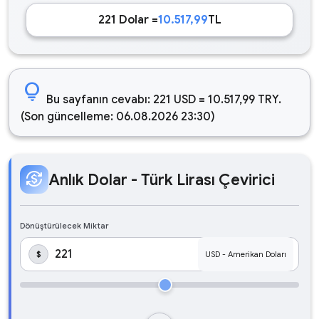
221 Dolar =
10.517,99
TL
lightbulb
Bu sayfanın cevabı: 221 USD = 10.517,99 TRY.
(Son güncelleme: 06.08.2026 23:30)
currency_exchange
Anlık Dolar - Türk Lirası Çevirici
Dönüştürülecek Miktar
$