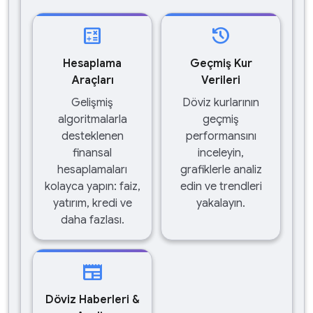
calculate
history
Hesaplama
Geçmiş Kur
Araçları
Verileri
Gelişmiş
Döviz kurlarının
algoritmalarla
geçmiş
desteklenen
performansını
finansal
inceleyin,
hesaplamaları
grafiklerle analiz
kolayca yapın: faiz,
edin ve trendleri
yatırım, kredi ve
yakalayın.
daha fazlası.
newspaper
Döviz Haberleri &