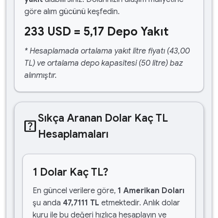
göre alım gücünü keşfedin.
233 USD = 5,17 Depo Yakıt
* Hesaplamada ortalama yakıt litre fiyatı (43,00
TL) ve ortalama depo kapasitesi (50 litre) baz
alınmıştır.
Sıkça Aranan Dolar Kaç TL
help_center
Hesaplamaları
1 Dolar Kaç TL?
En güncel verilere göre,
1 Amerikan Doları
şu anda
47,7111 TL
etmektedir. Anlık dolar
kuru ile bu değeri hızlıca hesaplayın ve