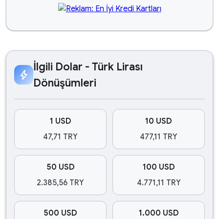
İlgili Dolar - Türk Lirası
bolt
Dönüşümleri
1 USD
10 USD
47,71 TRY
477,11 TRY
50 USD
100 USD
2.385,56 TRY
4.771,11 TRY
500 USD
1.000 USD