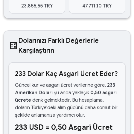
23.855,55 TRY
47.711,10 TRY
Dolarınızı Farklı Değerlerle
calculate
Karşılaştırın
233 Dolar Kaç Asgari Ücret Eder?
Güncel kur ve asgari ücret verilerine göre,
233
Amerikan Doları
şu anda yaklaşık
0,50 asgari
ücrete
denk gelmektedir. Bu hesaplama,
doların Türkiye'deki alım gücünü daha somut bir
şekilde anlamanıza yardımcı olur.
233 USD = 0,50 Asgari Ücret