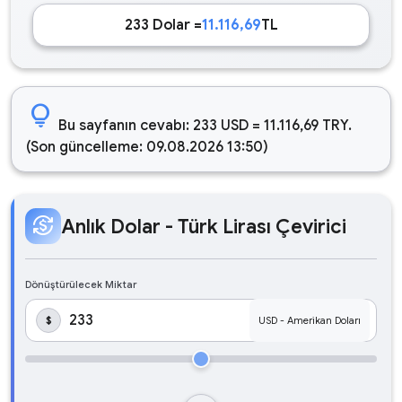
233 Dolar =
11.116,69
TL
lightbulb
Bu sayfanın cevabı: 233 USD = 11.116,69 TRY.
(Son güncelleme: 09.08.2026 13:50)
currency_exchange
Anlık Dolar - Türk Lirası Çevirici
Dönüştürülecek Miktar
$