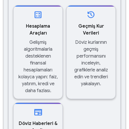
calculate
history
Hesaplama
Geçmiş Kur
Araçları
Verileri
Gelişmiş
Döviz kurlarının
algoritmalarla
geçmiş
desteklenen
performansını
finansal
inceleyin,
hesaplamaları
grafiklerle analiz
kolayca yapın: faiz,
edin ve trendleri
yatırım, kredi ve
yakalayın.
daha fazlası.
newspaper
Döviz Haberleri &