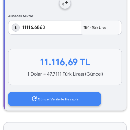
swap_horiz
Alınacak Miktar
₺
11.116,69
TL
1 Dolar = 47,7111 Türk Lirası (Güncel)
refresh
Güncel Verilerle Hesapla