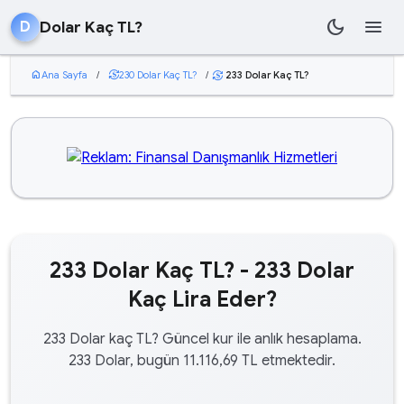
dark_mode
menu
Dolar Kaç TL?
D
home
Ana Sayfa
/
currency_exchange
230 Dolar Kaç TL?
/
233 Dolar Kaç TL?
currency_exchange
233 Dolar Kaç TL? - 233 Dolar
Kaç Lira Eder?
233 Dolar kaç TL? Güncel kur ile anlık hesaplama.
233 Dolar, bugün 11.116,69 TL etmektedir.