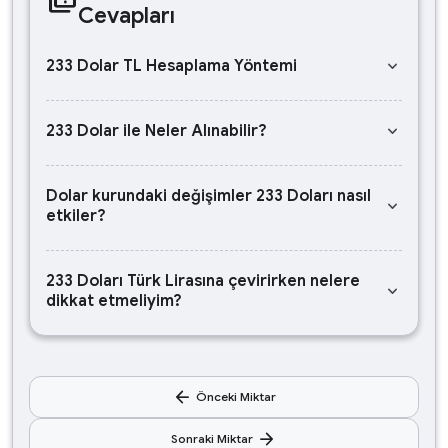
Cevapları
keyboard_arrow_down
233 Dolar TL Hesaplama Yöntemi
keyboard_arrow_down
233 Dolar ile Neler Alınabilir?
Dolar kurundaki değişimler 233 Doları nasıl
keyboard_arrow_down
etkiler?
233 Doları Türk Lirasına çevirirken nelere
keyboard_arrow_down
dikkat etmeliyim?
arrow_back
Önceki Miktar
arrow_forward
Sonraki Miktar