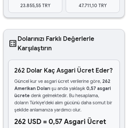
23.855,55 TRY
47.711,10 TRY
Dolarınızı Farklı Değerlerle
calculate
Karşılaştırın
262 Dolar Kaç Asgari Ücret Eder?
Güncel kur ve asgari ücret verilerine göre,
262
Amerikan Doları
şu anda yaklaşık
0,57 asgari
ücrete
denk gelmektedir. Bu hesaplama,
doların Türkiye'deki alım gücünü daha somut bir
şekilde anlamanıza yardımcı olur.
262 USD = 0,57 Asgari Ücret