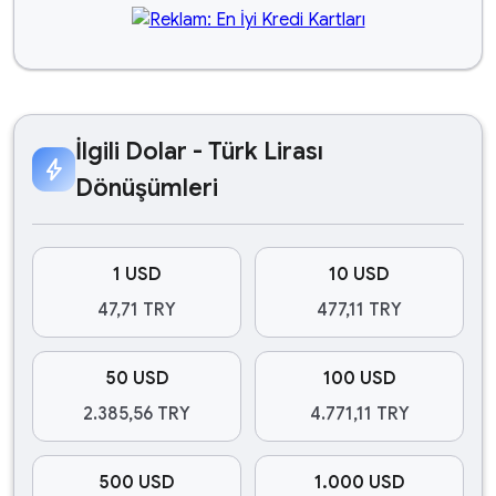
İlgili Dolar - Türk Lirası
bolt
Dönüşümleri
1 USD
10 USD
47,71 TRY
477,11 TRY
50 USD
100 USD
2.385,56 TRY
4.771,11 TRY
500 USD
1.000 USD