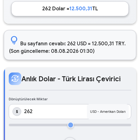
262 Dolar =
12.500,31
TL
lightbulb
Bu sayfanın cevabı: 262 USD = 12.500,31 TRY.
(Son güncelleme: 08.08.2026 01:30)
currency_exchange
Anlık Dolar - Türk Lirası Çevirici
Dönüştürülecek Miktar
$