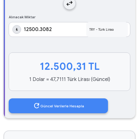
swap_horiz
Alınacak Miktar
₺
12.500,31
TL
1 Dolar = 47,7111 Türk Lirası (Güncel)
refresh
Güncel Verilerle Hesapla