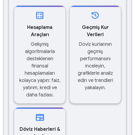
calculate
history
Hesaplama
Geçmiş Kur
Araçları
Verileri
Gelişmiş
Döviz kurlarının
algoritmalarla
geçmiş
desteklenen
performansını
finansal
inceleyin,
hesaplamaları
grafiklerle analiz
kolayca yapın: faiz,
edin ve trendleri
yatırım, kredi ve
yakalayın.
daha fazlası.
newspaper
Döviz Haberleri &