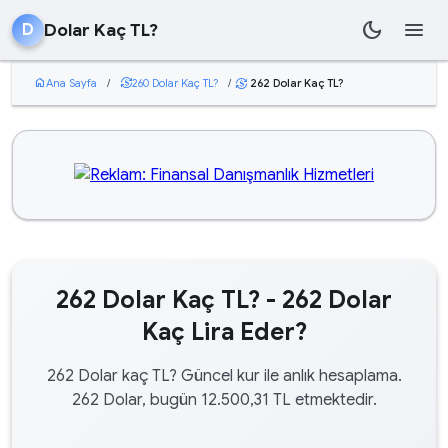
dark_mode
menu
Dolar Kaç TL?
D
home
Ana Sayfa
/
currency_exchange
260 Dolar Kaç TL?
/
262 Dolar Kaç TL?
currency_exchange
262 Dolar Kaç TL? - 262 Dolar
Kaç Lira Eder?
262 Dolar kaç TL? Güncel kur ile anlık hesaplama.
262 Dolar, bugün 12.500,31 TL etmektedir.