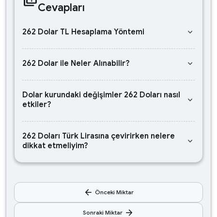
Cevapları
keyboard_arrow_down
262 Dolar TL Hesaplama Yöntemi
keyboard_arrow_down
262 Dolar ile Neler Alınabilir?
Dolar kurundaki değişimler 262 Doları nasıl
keyboard_arrow_down
etkiler?
262 Doları Türk Lirasına çevirirken nelere
keyboard_arrow_down
dikkat etmeliyim?
arrow_back
Önceki Miktar
arrow_forward
Sonraki Miktar