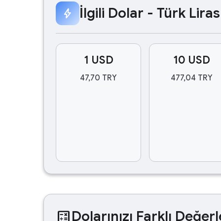
İlgili Dolar - Türk Lir
bolt
1 USD
10 USD
47,70 TRY
477,04 TRY
calculate
Dolarınızı Farklı Değerl