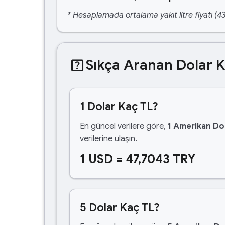
* Hesaplamada ortalama yakıt litre fiyatı (43
help_center
Sıkça Aranan Dolar 
1 Dolar Kaç TL?
En güncel verilere göre,
1 Amerikan Dol
verilerine ulaşın.
1 USD = 47,7043 TRY
5 Dolar Kaç TL?