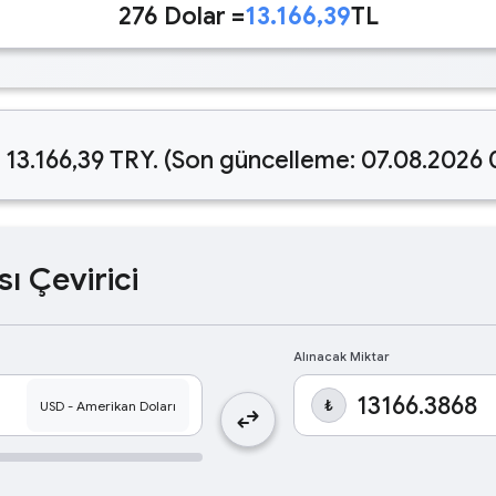
276 Dolar =
13.166,39
TL
 13.166,39 TRY. (Son güncelleme: 07.08.2026 
sı Çevirici
Alınacak Miktar
₺
swap_horiz