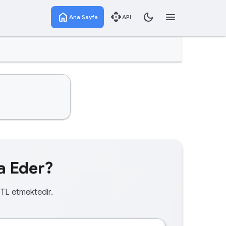
home
api
dark_mode
menu
Ana Sayfa
API
a Eder?
 TL etmektedir.