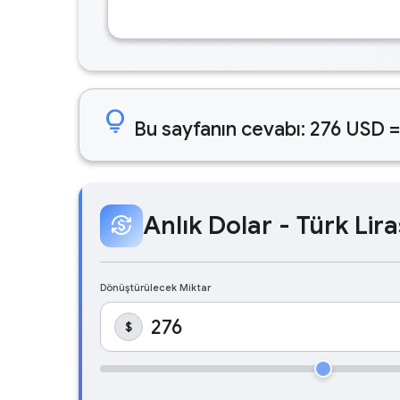
lightbulb
Bu sayfanın cevabı: 276 USD =
Anlık Dolar - Türk Lira
currency_exchange
Dönüştürülecek Miktar
$