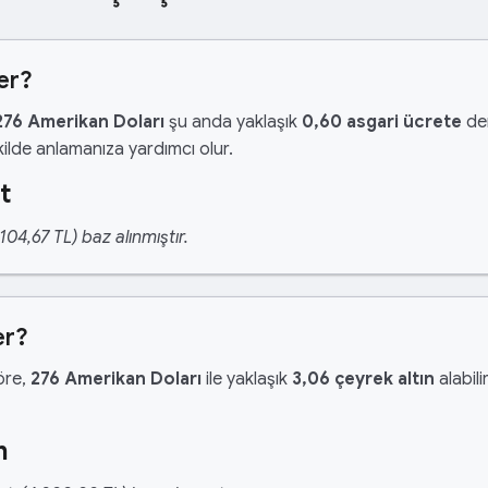
er?
276 Amerikan Doları
şu anda yaklaşık
0,60 asgari ücrete
den
ilde anlamanıza yardımcı olur.
t
04,67 TL) baz alınmıştır.
er?
göre,
276 Amerikan Doları
ile yaklaşık
3,06 çeyrek altın
alabilir
n