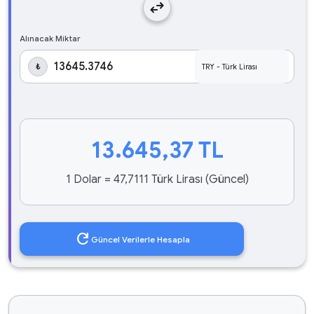
swap_horiz
Alınacak Miktar
₺
13.645,37
TL
1 Dolar = 47,7111 Türk Lirası (Güncel)
refresh
Güncel Verilerle Hesapla