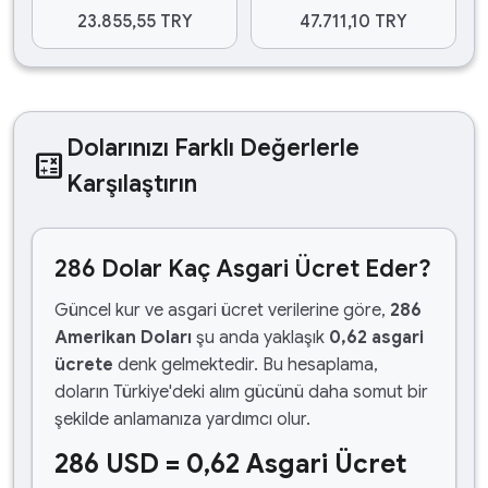
23.855,55 TRY
47.711,10 TRY
Dolarınızı Farklı Değerlerle
calculate
Karşılaştırın
286 Dolar Kaç Asgari Ücret Eder?
Güncel kur ve asgari ücret verilerine göre,
286
Amerikan Doları
şu anda yaklaşık
0,62 asgari
ücrete
denk gelmektedir. Bu hesaplama,
doların Türkiye'deki alım gücünü daha somut bir
şekilde anlamanıza yardımcı olur.
286 USD = 0,62 Asgari Ücret