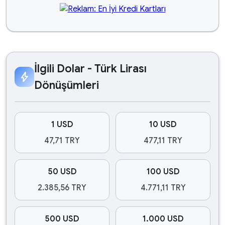
İlgili Dolar - Türk Lirası
bolt
Dönüşümleri
1 USD
10 USD
47,71 TRY
477,11 TRY
50 USD
100 USD
2.385,56 TRY
4.771,11 TRY
500 USD
1.000 USD