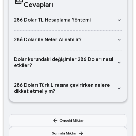
Cevapları
keyboard_arrow_down
286 Dolar TL Hesaplama Yöntemi
keyboard_arrow_down
286 Dolar ile Neler Alınabilir?
Dolar kurundaki değişimler 286 Doları nasıl
keyboard_arrow_down
etkiler?
286 Doları Türk Lirasına çevirirken nelere
keyboard_arrow_down
dikkat etmeliyim?
arrow_back
Önceki Miktar
arrow_forward
Sonraki Miktar