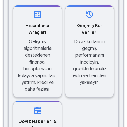
calculate
history
Hesaplama
Geçmiş Kur
Araçları
Verileri
Gelişmiş
Döviz kurlarının
algoritmalarla
geçmiş
desteklenen
performansını
finansal
inceleyin,
hesaplamaları
grafiklerle analiz
kolayca yapın: faiz,
edin ve trendleri
yatırım, kredi ve
yakalayın.
daha fazlası.
newspaper
Döviz Haberleri &