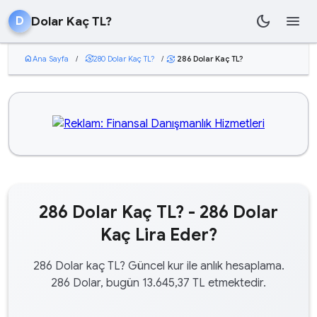
dark_mode
menu
Dolar Kaç TL?
D
home
Ana Sayfa
/
currency_exchange
280 Dolar Kaç TL?
/
286 Dolar Kaç TL?
currency_exchange
286 Dolar Kaç TL? - 286 Dolar
Kaç Lira Eder?
286 Dolar kaç TL? Güncel kur ile anlık hesaplama.
286 Dolar, bugün 13.645,37 TL etmektedir.