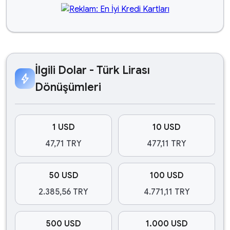
İlgili Dolar - Türk Lirası
bolt
Dönüşümleri
1 USD
10 USD
47,71 TRY
477,11 TRY
50 USD
100 USD
2.385,56 TRY
4.771,11 TRY
500 USD
1.000 USD