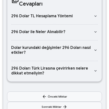
Cevapları
keyboard_arrow_down
296 Dolar TL Hesaplama Yöntemi
keyboard_arrow_down
296 Dolar ile Neler Alınabilir?
Dolar kurundaki değişimler 296 Doları nasıl
keyboard_arrow_down
etkiler?
296 Doları Türk Lirasına çevirirken nelere
keyboard_arrow_down
dikkat etmeliyim?
arrow_back
Önceki Miktar
arrow_forward
Sonraki Miktar