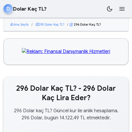
dark_mode
menu
Dolar Kaç TL?
D
home
Ana Sayfa
/
currency_exchange
290 Dolar Kaç TL?
/
296 Dolar Kaç TL?
currency_exchange
296 Dolar Kaç TL? - 296 Dolar
Kaç Lira Eder?
296 Dolar kaç TL? Güncel kur ile anlık hesaplama.
296 Dolar, bugün 14.122,49 TL etmektedir.