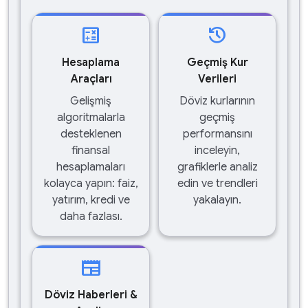
calculate
history
Hesaplama
Geçmiş Kur
Araçları
Verileri
Gelişmiş
Döviz kurlarının
algoritmalarla
geçmiş
desteklenen
performansını
finansal
inceleyin,
hesaplamaları
grafiklerle analiz
kolayca yapın: faiz,
edin ve trendleri
yatırım, kredi ve
yakalayın.
daha fazlası.
newspaper
Döviz Haberleri &