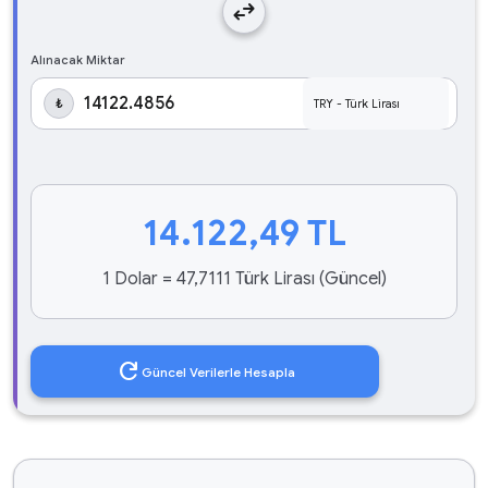
swap_horiz
Alınacak Miktar
₺
14.122,49
TL
1 Dolar = 47,7111 Türk Lirası (Güncel)
refresh
Güncel Verilerle Hesapla