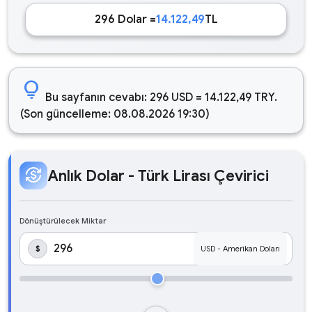
296 Dolar =
14.122,49
TL
lightbulb
Bu sayfanın cevabı: 296 USD = 14.122,49 TRY.
(Son güncelleme: 08.08.2026 19:30)
currency_exchange
Anlık Dolar - Türk Lirası Çevirici
Dönüştürülecek Miktar
$