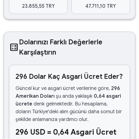
23.855,55 TRY
47.711,10 TRY
Dolarınızı Farklı Değerlerle
calculate
Karşılaştırın
296 Dolar Kaç Asgari Ücret Eder?
Güncel kur ve asgari ücret verilerine göre,
296
Amerikan Doları
şu anda yaklaşık
0,64 asgari
ücrete
denk gelmektedir. Bu hesaplama,
doların Türkiye'deki alım gücünü daha somut bir
şekilde anlamanıza yardımcı olur.
296 USD = 0,64 Asgari Ücret