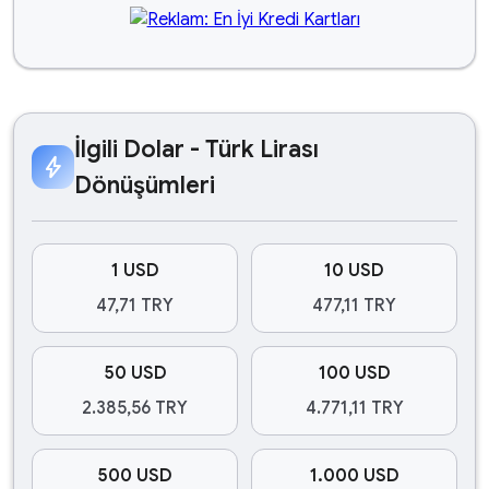
İlgili Dolar - Türk Lirası
bolt
Dönüşümleri
1 USD
10 USD
47,71 TRY
477,11 TRY
50 USD
100 USD
2.385,56 TRY
4.771,11 TRY
500 USD
1.000 USD