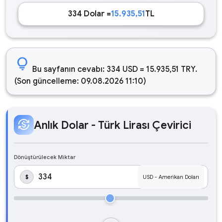
334 Dolar =
15.935,51
TL
lightbulb
Bu sayfanın cevabı: 334 USD = 15.935,51 TRY.
(Son güncelleme: 09.08.2026 11:10)
currency_exchange
Anlık Dolar - Türk Lirası Çevirici
Dönüştürülecek Miktar
$