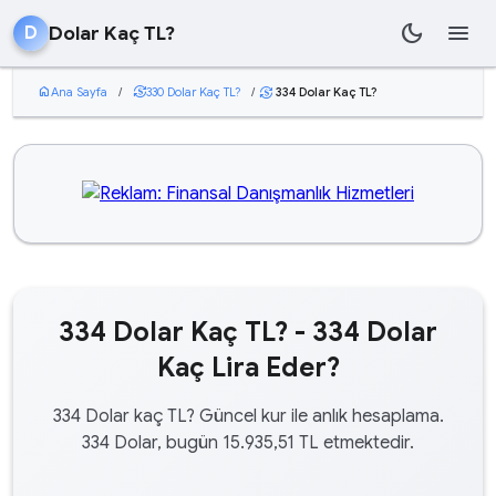
dark_mode
menu
Dolar Kaç TL?
D
home
Ana Sayfa
/
currency_exchange
330 Dolar Kaç TL?
/
334 Dolar Kaç TL?
currency_exchange
334 Dolar Kaç TL? - 334 Dolar
Kaç Lira Eder?
334 Dolar kaç TL? Güncel kur ile anlık hesaplama.
334 Dolar, bugün 15.935,51 TL etmektedir.