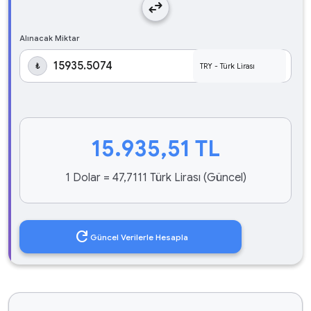
swap_horiz
Alınacak Miktar
₺
15.935,51
TL
1 Dolar = 47,7111 Türk Lirası (Güncel)
refresh
Güncel Verilerle Hesapla