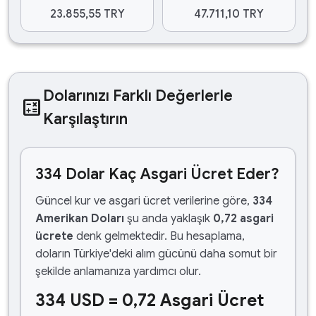
23.855,55 TRY
47.711,10 TRY
Dolarınızı Farklı Değerlerle
calculate
Karşılaştırın
334 Dolar Kaç Asgari Ücret Eder?
Güncel kur ve asgari ücret verilerine göre,
334
Amerikan Doları
şu anda yaklaşık
0,72 asgari
ücrete
denk gelmektedir. Bu hesaplama,
doların Türkiye'deki alım gücünü daha somut bir
şekilde anlamanıza yardımcı olur.
334 USD = 0,72 Asgari Ücret