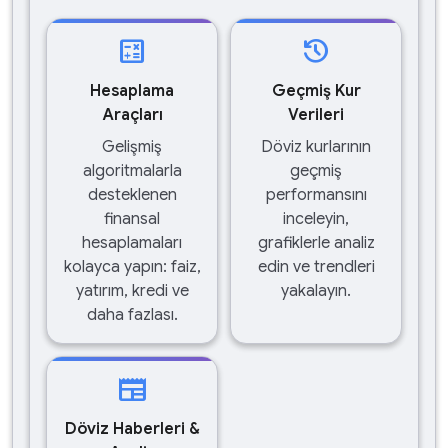
calculate
history
Hesaplama
Geçmiş Kur
Araçları
Verileri
Gelişmiş
Döviz kurlarının
algoritmalarla
geçmiş
desteklenen
performansını
finansal
inceleyin,
hesaplamaları
grafiklerle analiz
kolayca yapın: faiz,
edin ve trendleri
yatırım, kredi ve
yakalayın.
daha fazlası.
newspaper
Döviz Haberleri &