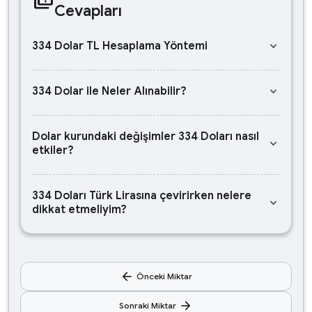
Cevapları
keyboard_arrow_down
334 Dolar TL Hesaplama Yöntemi
keyboard_arrow_down
334 Dolar ile Neler Alınabilir?
Dolar kurundaki değişimler 334 Doları nasıl
keyboard_arrow_down
etkiler?
334 Doları Türk Lirasına çevirirken nelere
keyboard_arrow_down
dikkat etmeliyim?
arrow_back
Önceki Miktar
arrow_forward
Sonraki Miktar