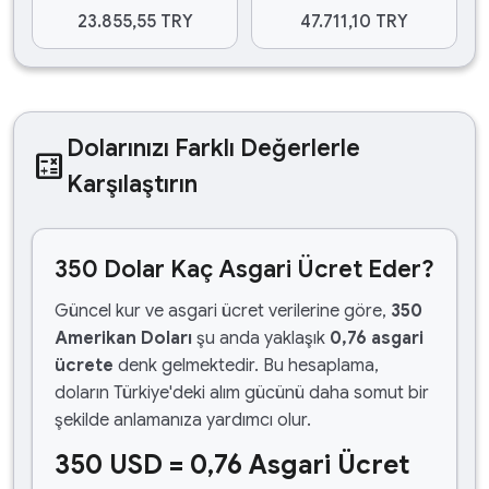
23.855,55 TRY
47.711,10 TRY
Dolarınızı Farklı Değerlerle
calculate
Karşılaştırın
350 Dolar Kaç Asgari Ücret Eder?
Güncel kur ve asgari ücret verilerine göre,
350
Amerikan Doları
şu anda yaklaşık
0,76 asgari
ücrete
denk gelmektedir. Bu hesaplama,
doların Türkiye'deki alım gücünü daha somut bir
şekilde anlamanıza yardımcı olur.
350 USD = 0,76 Asgari Ücret