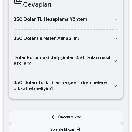
Cevapları
keyboard_arrow_down
350 Dolar TL Hesaplama Yöntemi
keyboard_arrow_down
350 Dolar ile Neler Alınabilir?
Dolar kurundaki değişimler 350 Doları nasıl
keyboard_arrow_down
etkiler?
350 Doları Türk Lirasına çevirirken nelere
keyboard_arrow_down
dikkat etmeliyim?
arrow_back
Önceki Miktar
arrow_forward
Sonraki Miktar