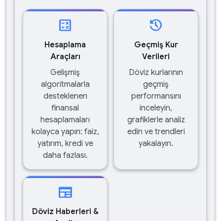
calculate
history
Hesaplama
Geçmiş Kur
Araçları
Verileri
Gelişmiş
Döviz kurlarının
algoritmalarla
geçmiş
desteklenen
performansını
finansal
inceleyin,
hesaplamaları
grafiklerle analiz
kolayca yapın: faiz,
edin ve trendleri
yatırım, kredi ve
yakalayın.
daha fazlası.
newspaper
Döviz Haberleri &