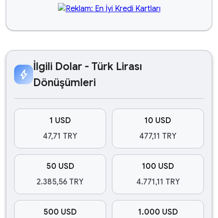
İlgili Dolar - Türk Lirası
bolt
Dönüşümleri
1 USD
10 USD
47,71 TRY
477,11 TRY
50 USD
100 USD
2.385,56 TRY
4.771,11 TRY
500 USD
1.000 USD