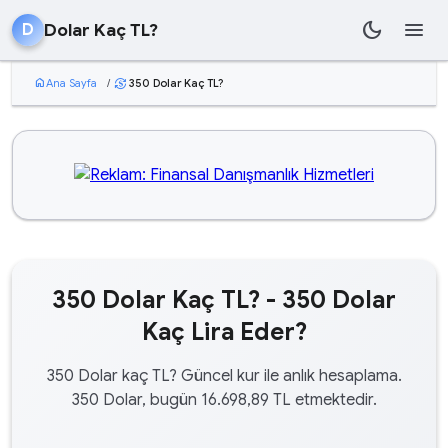
dark_mode
menu
Dolar Kaç TL?
D
home
Ana Sayfa
/
350 Dolar Kaç TL?
currency_exchange
350 Dolar Kaç TL? - 350 Dolar
Kaç Lira Eder?
350 Dolar kaç TL? Güncel kur ile anlık hesaplama.
350 Dolar, bugün 16.698,89 TL etmektedir.