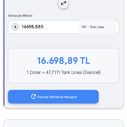
swap_horiz
Alınacak Miktar
₺
16.698,89
TL
1 Dolar = 47,7111 Türk Lirası (Güncel)
refresh
Güncel Verilerle Hesapla