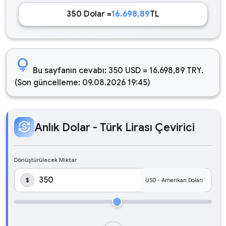
350 Dolar =
16.698,89
TL
lightbulb
Bu sayfanın cevabı: 350 USD = 16.698,89 TRY.
(Son güncelleme: 09.08.2026 19:45)
currency_exchange
Anlık Dolar - Türk Lirası Çevirici
Dönüştürülecek Miktar
$