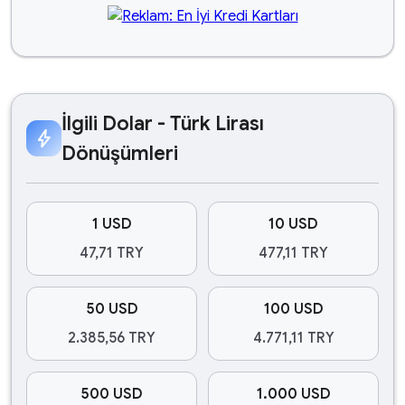
İlgili Dolar - Türk Lirası
bolt
Dönüşümleri
1 USD
10 USD
47,71 TRY
477,11 TRY
50 USD
100 USD
2.385,56 TRY
4.771,11 TRY
500 USD
1.000 USD