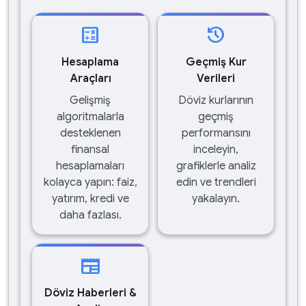
calculate
history
Hesaplama
Geçmiş Kur
Araçları
Verileri
Gelişmiş
Döviz kurlarının
algoritmalarla
geçmiş
desteklenen
performansını
finansal
inceleyin,
hesaplamaları
grafiklerle analiz
kolayca yapın: faiz,
edin ve trendleri
yatırım, kredi ve
yakalayın.
daha fazlası.
newspaper
Döviz Haberleri &