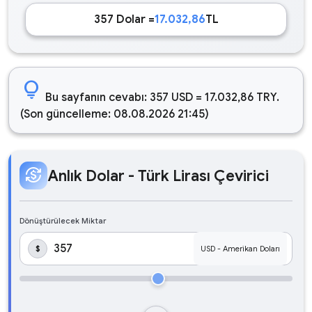
357 Dolar =
17.032,86
TL
lightbulb
Bu sayfanın cevabı: 357 USD = 17.032,86 TRY.
(Son güncelleme: 08.08.2026 21:45)
currency_exchange
Anlık Dolar - Türk Lirası Çevirici
Dönüştürülecek Miktar
$