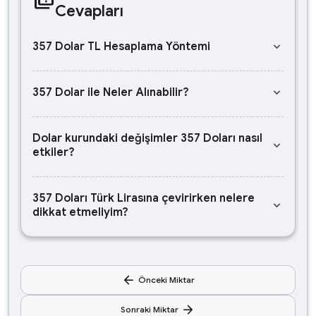
Cevapları
keyboard_arrow_down
357 Dolar TL Hesaplama Yöntemi
keyboard_arrow_down
357 Dolar ile Neler Alınabilir?
Dolar kurundaki değişimler 357 Doları nasıl
keyboard_arrow_down
etkiler?
357 Doları Türk Lirasına çevirirken nelere
keyboard_arrow_down
dikkat etmeliyim?
arrow_back
Önceki Miktar
arrow_forward
Sonraki Miktar