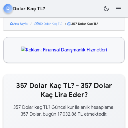
dark_mode
menu
Dolar Kaç TL?
D
home
Ana Sayfa
/
currency_exchange
350 Dolar Kaç TL?
/
357 Dolar Kaç TL?
currency_exchange
357 Dolar Kaç TL? - 357 Dolar
Kaç Lira Eder?
357 Dolar kaç TL? Güncel kur ile anlık hesaplama.
357 Dolar, bugün 17.032,86 TL etmektedir.