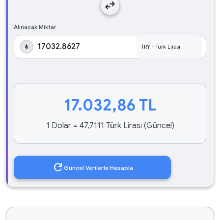
swap_horiz
Alınacak Miktar
₺
17.032,86
TL
1 Dolar = 47,7111 Türk Lirası (Güncel)
refresh
Güncel Verilerle Hesapla