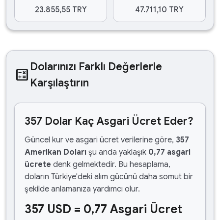
23.855,55 TRY
47.711,10 TRY
Dolarınızı Farklı Değerlerle
calculate
Karşılaştırın
357 Dolar Kaç Asgari Ücret Eder?
Güncel kur ve asgari ücret verilerine göre,
357
Amerikan Doları
şu anda yaklaşık
0,77 asgari
ücrete
denk gelmektedir. Bu hesaplama,
doların Türkiye'deki alım gücünü daha somut bir
şekilde anlamanıza yardımcı olur.
357 USD = 0,77 Asgari Ücret