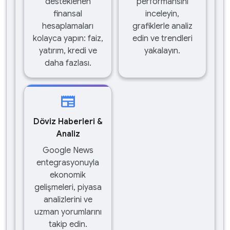
desteklenen
performansını
finansal
inceleyin,
hesaplamaları
grafiklerle analiz
kolayca yapın: faiz,
edin ve trendleri
yatırım, kredi ve
yakalayın.
daha fazlası.
newspaper
Döviz Haberleri &
Analiz
Google News
entegrasyonuyla
ekonomik
gelişmeleri, piyasa
analizlerini ve
uzman yorumlarını
takip edin.