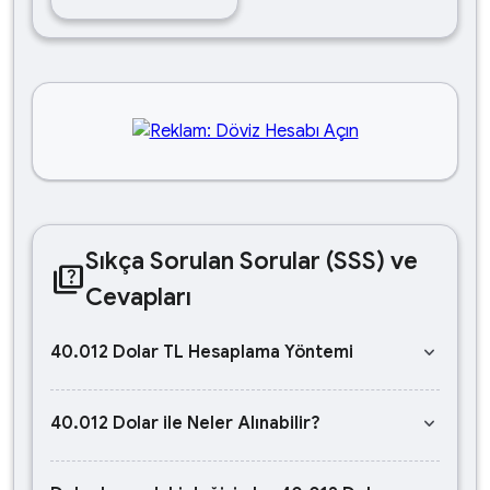
Sıkça Sorulan Sorular (SSS) ve
quiz
Cevapları
keyboard_arrow_down
40.012 Dolar TL Hesaplama Yöntemi
keyboard_arrow_down
40.012 Dolar ile Neler Alınabilir?