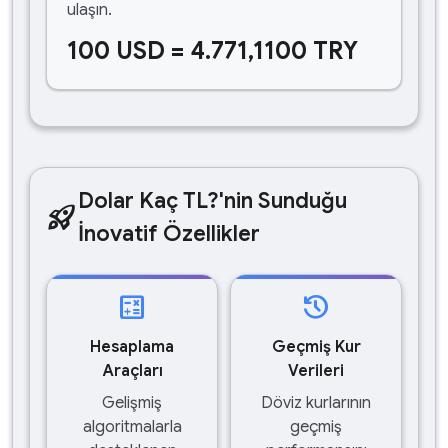
ulaşın.
100 USD = 4.771,1100 TRY
Dolar Kaç TL?'nin Sunduğu
rocket_launch
İnovatif Özellikler
calculate
history
Hesaplama
Geçmiş Kur
Araçları
Verileri
Gelişmiş
Döviz kurlarının
algoritmalarla
geçmiş