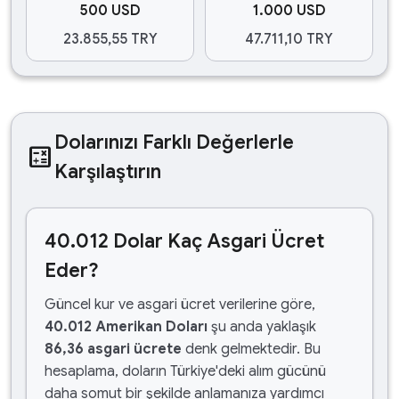
500 USD
1.000 USD
23.855,55 TRY
47.711,10 TRY
Dolarınızı Farklı Değerlerle
calculate
Karşılaştırın
40.012 Dolar Kaç Asgari Ücret
Eder?
Güncel kur ve asgari ücret verilerine göre,
40.012 Amerikan Doları
şu anda yaklaşık
86,36 asgari ücrete
denk gelmektedir. Bu
hesaplama, doların Türkiye'deki alım gücünü
daha somut bir şekilde anlamanıza yardımcı