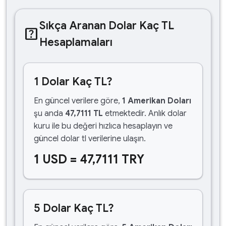
Sıkça Aranan Dolar Kaç TL
help_center
Hesaplamaları
1 Dolar Kaç TL?
En güncel verilere göre,
1 Amerikan Doları
şu anda
47,7111 TL
etmektedir. Anlık dolar
kuru ile bu değeri hızlıca hesaplayın ve
güncel dolar tl verilerine ulaşın.
1 USD = 47,7111 TRY
5 Dolar Kaç TL?