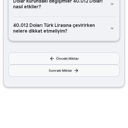
Dolar kurundaki değişimler 40.012 Doları
keyboard_arrow_down
nasıl etkiler?
40.012 Doları Türk Lirasına çevirirken
keyboard_arrow_down
nelere dikkat etmeliyim?
arrow_back
Önceki Miktar
arrow_forward
Sonraki Miktar