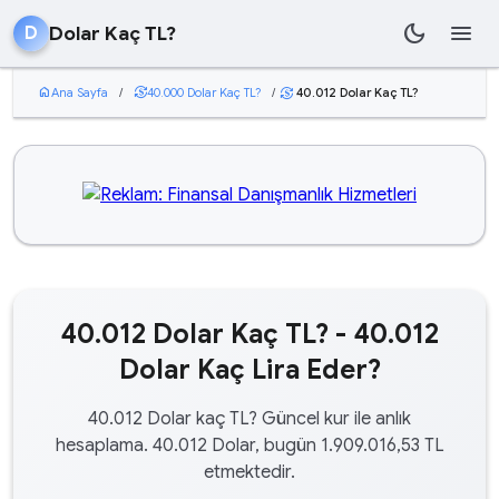
dark_mode
menu
Dolar Kaç TL?
D
home
Ana Sayfa
/
currency_exchange
40.000 Dolar Kaç TL?
/
40.012 Dolar Kaç TL?
currency_exchange
40.012 Dolar Kaç TL? - 40.012
Dolar Kaç Lira Eder?
40.012 Dolar kaç TL? Güncel kur ile anlık
hesaplama. 40.012 Dolar, bugün 1.909.016,53 TL
etmektedir.