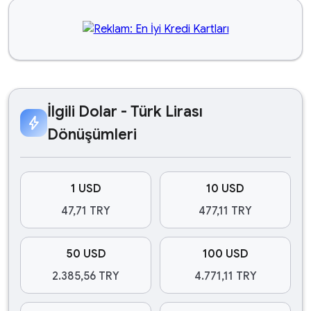
İlgili Dolar - Türk Lirası
bolt
Dönüşümleri
1 USD
10 USD
47,71 TRY
477,11 TRY
50 USD
100 USD
2.385,56 TRY
4.771,11 TRY