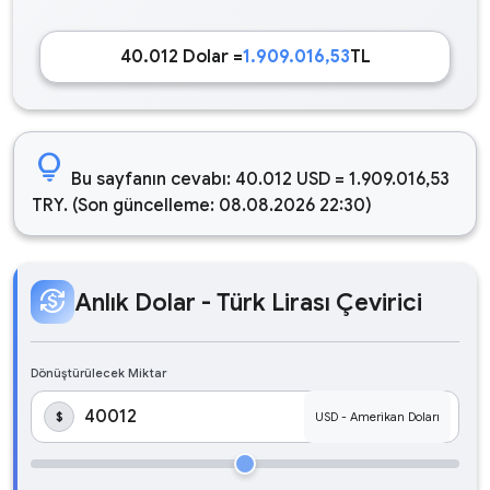
40.012 Dolar =
1.909.016,53
TL
lightbulb
Bu sayfanın cevabı: 40.012 USD = 1.909.016,53
TRY. (Son güncelleme: 08.08.2026 22:30)
currency_exchange
Anlık Dolar - Türk Lirası Çevirici
Dönüştürülecek Miktar
$