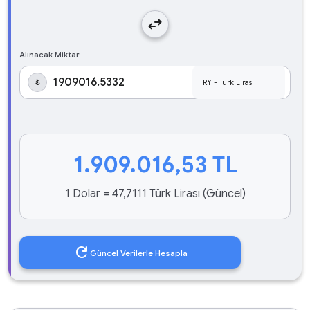
swap_horiz
Alınacak Miktar
₺
1.909.016,53
TL
1 Dolar = 47,7111 Türk Lirası (Güncel)
refresh
Güncel Verilerle Hesapla