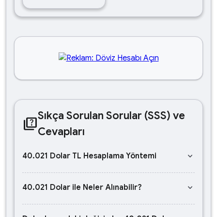
Sıkça Sorulan Sorular (SSS) ve
quiz
Cevapları
keyboard_arrow_down
40.021 Dolar TL Hesaplama Yöntemi
keyboard_arrow_down
40.021 Dolar ile Neler Alınabilir?