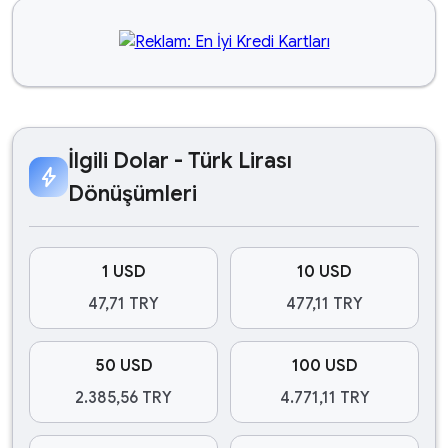
İlgili Dolar - Türk Lirası
bolt
Dönüşümleri
1 USD
10 USD
47,71 TRY
477,11 TRY
50 USD
100 USD
2.385,56 TRY
4.771,11 TRY