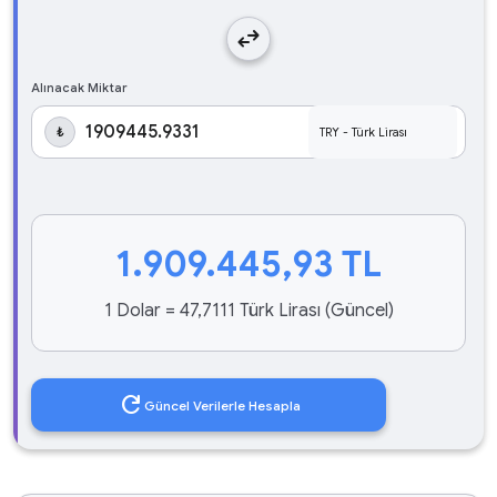
swap_horiz
Alınacak Miktar
₺
1.909.445,93
TL
1 Dolar = 47,7111 Türk Lirası (Güncel)
refresh
Güncel Verilerle Hesapla