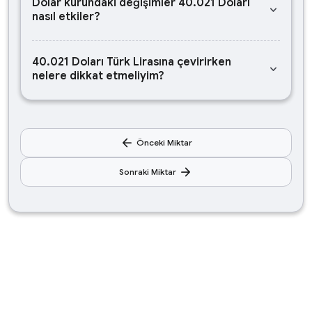
Dolar kurundaki değişimler 40.021 Doları
keyboard_arrow_down
nasıl etkiler?
40.021 Doları Türk Lirasına çevirirken
keyboard_arrow_down
nelere dikkat etmeliyim?
arrow_back
Önceki Miktar
arrow_forward
Sonraki Miktar