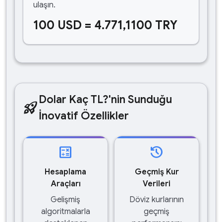
ulaşın.
100 USD = 4.771,1100 TRY
Dolar Kaç TL?'nin Sunduğu
rocket_launch
İnovatif Özellikler
calculate
history
Hesaplama
Geçmiş Kur
Araçları
Verileri
Gelişmiş
Döviz kurlarının
algoritmalarla
geçmiş