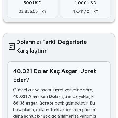
500 USD
1.000 USD
23.855,55 TRY
47.711,10 TRY
Dolarınızı Farklı Değerlerle
calculate
Karşılaştırın
40.021 Dolar Kaç Asgari Ücret
Eder?
Güncel kur ve asgari ücret verilerine göre,
40.021 Amerikan Doları
şu anda yaklaşık
86,38 asgari ücrete
denk gelmektedir. Bu
hesaplama, doların Türkiye'deki alım gücünü
daha somut bir şekilde anlamanıza yardımcı