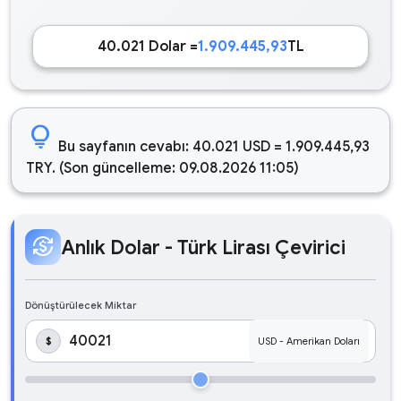
40.021 Dolar =
1.909.445,93
TL
lightbulb
Bu sayfanın cevabı: 40.021 USD = 1.909.445,93
TRY. (Son güncelleme: 09.08.2026 11:05)
currency_exchange
Anlık Dolar - Türk Lirası Çevirici
Dönüştürülecek Miktar
$