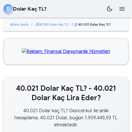
dark_mode
menu
Dolar Kaç TL?
D
home
Ana Sayfa
/
currency_exchange
40.000 Dolar Kaç TL?
/
40.021 Dolar Kaç TL?
currency_exchange
40.021 Dolar Kaç TL? - 40.021
Dolar Kaç Lira Eder?
40.021 Dolar kaç TL? Güncel kur ile anlık
hesaplama. 40.021 Dolar, bugün 1.909.445,93 TL
etmektedir.