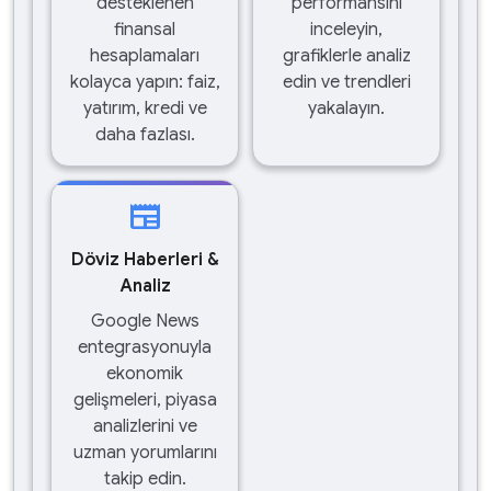
desteklenen
performansını
finansal
inceleyin,
hesaplamaları
grafiklerle analiz
kolayca yapın: faiz,
edin ve trendleri
yatırım, kredi ve
yakalayın.
daha fazlası.
newspaper
Döviz Haberleri &
Analiz
Google News
entegrasyonuyla
ekonomik
gelişmeleri, piyasa
analizlerini ve
uzman yorumlarını
takip edin.