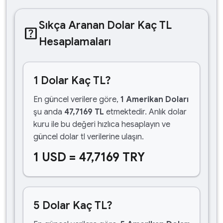
Sıkça Aranan Dolar Kaç TL
help_center
Hesaplamaları
1 Dolar Kaç TL?
En güncel verilere göre,
1 Amerikan Doları
şu anda
47,7169 TL
etmektedir. Anlık dolar
kuru ile bu değeri hızlıca hesaplayın ve
güncel dolar tl verilerine ulaşın.
1 USD = 47,7169 TRY
5 Dolar Kaç TL?