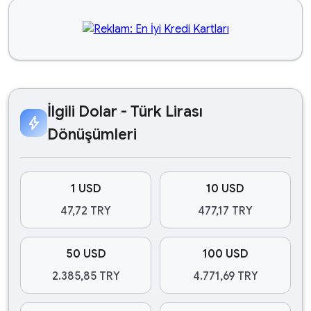
İlgili Dolar - Türk Lirası
bolt
Dönüşümleri
1 USD
10 USD
47,72 TRY
477,17 TRY
50 USD
100 USD
2.385,85 TRY
4.771,69 TRY