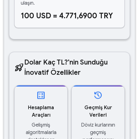
ulaşın.
100 USD = 4.771,6900 TRY
Dolar Kaç TL?'nin Sunduğu
rocket_launch
İnovatif Özellikler
calculate
history
Hesaplama
Geçmiş Kur
Araçları
Verileri
Gelişmiş
Döviz kurlarının
algoritmalarla
geçmiş