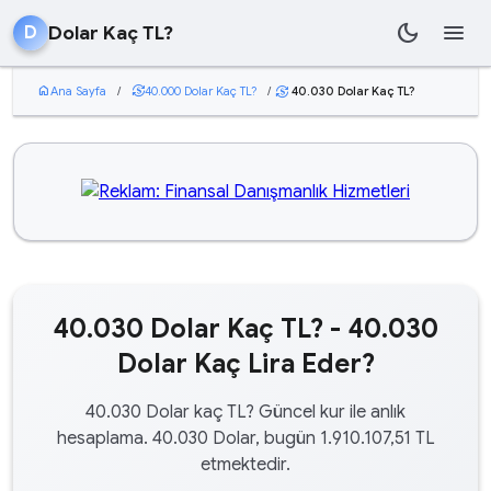
dark_mode
menu
Dolar Kaç TL?
D
home
Ana Sayfa
/
currency_exchange
40.000 Dolar Kaç TL?
/
40.030 Dolar Kaç TL?
currency_exchange
40.030 Dolar Kaç TL? - 40.030
Dolar Kaç Lira Eder?
40.030 Dolar kaç TL? Güncel kur ile anlık
hesaplama. 40.030 Dolar, bugün 1.910.107,51 TL
etmektedir.