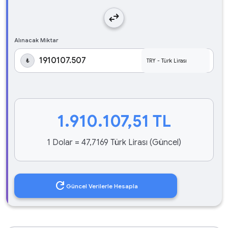
swap_horiz
Alınacak Miktar
₺
1.910.107,51
TL
1 Dolar = 47,7169 Türk Lirası (Güncel)
refresh
Güncel Verilerle Hesapla