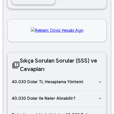
Sıkça Sorulan Sorular (SSS) ve
quiz
Cevapları
keyboard_arrow_down
40.030 Dolar TL Hesaplama Yöntemi
keyboard_arrow_down
40.030 Dolar ile Neler Alınabilir?