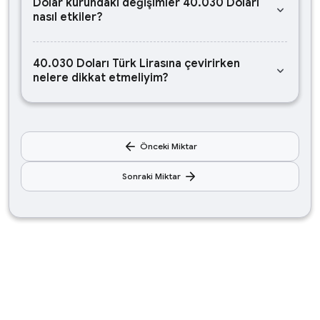
Dolar kurundaki değişimler 40.030 Doları
keyboard_arrow_down
nasıl etkiler?
40.030 Doları Türk Lirasına çevirirken
keyboard_arrow_down
nelere dikkat etmeliyim?
arrow_back
Önceki Miktar
arrow_forward
Sonraki Miktar