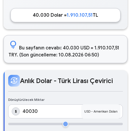
40.030 Dolar =
1.910.107,51
TL
lightbulb
Bu sayfanın cevabı: 40.030 USD = 1.910.107,51
TRY. (Son güncelleme: 10.08.2026 06:50)
currency_exchange
Anlık Dolar - Türk Lirası Çevirici
Dönüştürülecek Miktar
$