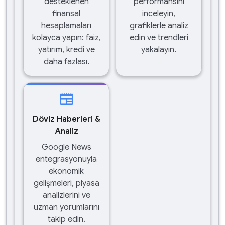
desteklenen
performansını
finansal
inceleyin,
hesaplamaları
grafiklerle analiz
kolayca yapın: faiz,
edin ve trendleri
yatırım, kredi ve
yakalayın.
daha fazlası.
newspaper
Döviz Haberleri &
Analiz
Google News
entegrasyonuyla
ekonomik
gelişmeleri, piyasa
analizlerini ve
uzman yorumlarını
takip edin.