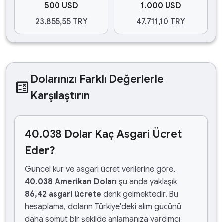
500 USD
1.000 USD
23.855,55 TRY
47.711,10 TRY
Dolarınızı Farklı Değerlerle
calculate
Karşılaştırın
40.038 Dolar Kaç Asgari Ücret
Eder?
Güncel kur ve asgari ücret verilerine göre,
40.038 Amerikan Doları
şu anda yaklaşık
86,42 asgari ücrete
denk gelmektedir. Bu
hesaplama, doların Türkiye'deki alım gücünü
daha somut bir şekilde anlamanıza yardımcı