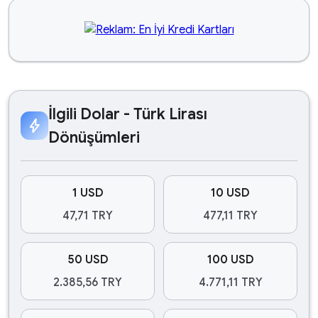
İlgili Dolar - Türk Lirası
bolt
Dönüşümleri
1 USD
10 USD
47,71 TRY
477,11 TRY
50 USD
100 USD
2.385,56 TRY
4.771,11 TRY