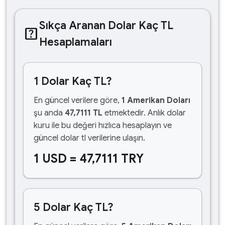
Sıkça Aranan Dolar Kaç TL
help_center
Hesaplamaları
1 Dolar Kaç TL?
En güncel verilere göre,
1 Amerikan Doları
şu anda
47,7111 TL
etmektedir. Anlık dolar
kuru ile bu değeri hızlıca hesaplayın ve
güncel dolar tl verilerine ulaşın.
1 USD = 47,7111 TRY
5 Dolar Kaç TL?