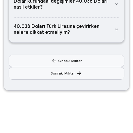
Dolar kurundaki değişimler 40.038 Doları
keyboard_arrow_down
nasıl etkiler?
40.038 Doları Türk Lirasına çevirirken
keyboard_arrow_down
nelere dikkat etmeliyim?
arrow_back
Önceki Miktar
arrow_forward
Sonraki Miktar