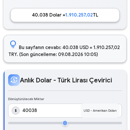
40.038 Dolar =
1.910.257,02
TL
lightbulb
Bu sayfanın cevabı: 40.038 USD = 1.910.257,02
TRY. (Son güncelleme: 09.08.2026 10:05)
currency_exchange
Anlık Dolar - Türk Lirası Çevirici
Dönüştürülecek Miktar
$