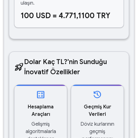
ulaşın.
100 USD = 4.771,1100 TRY
Dolar Kaç TL?'nin Sunduğu
rocket_launch
İnovatif Özellikler
calculate
history
Hesaplama
Geçmiş Kur
Araçları
Verileri
Gelişmiş
Döviz kurlarının
algoritmalarla
geçmiş