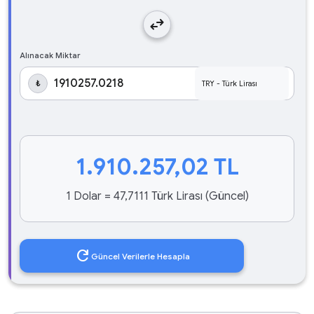
swap_horiz
Alınacak Miktar
₺
1.910.257,02
TL
1 Dolar = 47,7111 Türk Lirası (Güncel)
refresh
Güncel Verilerle Hesapla