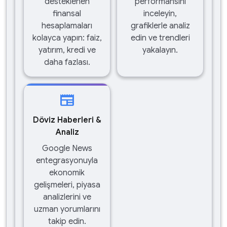
desteklenen
performansını
finansal
inceleyin,
hesaplamaları
grafiklerle analiz
kolayca yapın: faiz,
edin ve trendleri
yatırım, kredi ve
yakalayın.
daha fazlası.
newspaper
Döviz Haberleri &
Analiz
Google News
entegrasyonuyla
ekonomik
gelişmeleri, piyasa
analizlerini ve
uzman yorumlarını
takip edin.