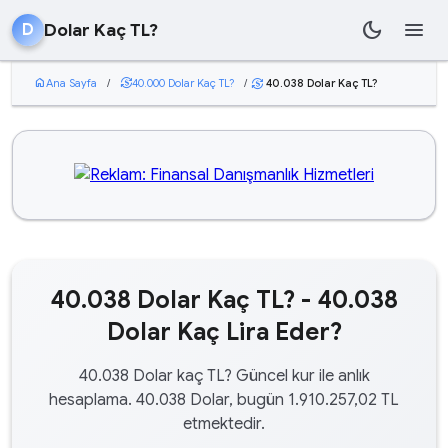
dark_mode
menu
Dolar Kaç TL?
D
home
Ana Sayfa
/
currency_exchange
40.000 Dolar Kaç TL?
/
40.038 Dolar Kaç TL?
currency_exchange
40.038 Dolar Kaç TL? - 40.038
Dolar Kaç Lira Eder?
40.038 Dolar kaç TL? Güncel kur ile anlık
hesaplama. 40.038 Dolar, bugün 1.910.257,02 TL
etmektedir.