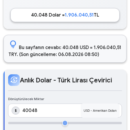
40.048 Dolar =
1.906.040,51
TL
lightbulb
Bu sayfanın cevabı: 40.048 USD = 1.906.040,51
TRY. (Son güncelleme: 06.08.2026 08:50)
currency_exchange
Anlık Dolar - Türk Lirası Çevirici
Dönüştürülecek Miktar
$