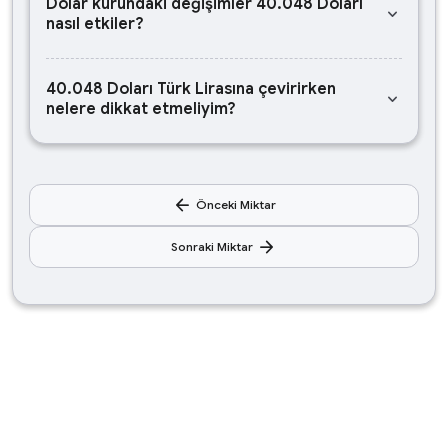
Dolar kurundaki değişimler 40.048 Doları
keyboard_arrow_down
nasıl etkiler?
40.048 Doları Türk Lirasına çevirirken
keyboard_arrow_down
nelere dikkat etmeliyim?
arrow_back
Önceki Miktar
arrow_forward
Sonraki Miktar