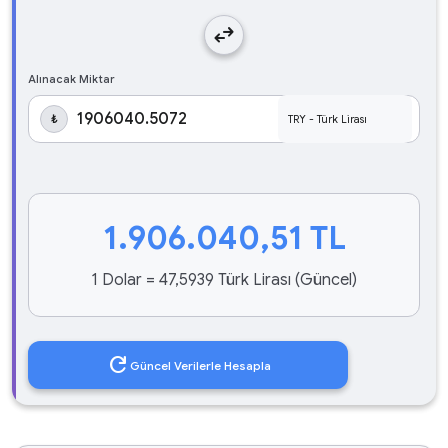
swap_horiz
Alınacak Miktar
₺
1.906.040,51
TL
1 Dolar = 47,5939 Türk Lirası (Güncel)
refresh
Güncel Verilerle Hesapla