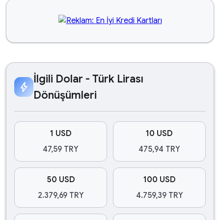
İlgili Dolar - Türk Lirası
bolt
Dönüşümleri
1 USD
10 USD
47,59 TRY
475,94 TRY
50 USD
100 USD
2.379,69 TRY
4.759,39 TRY