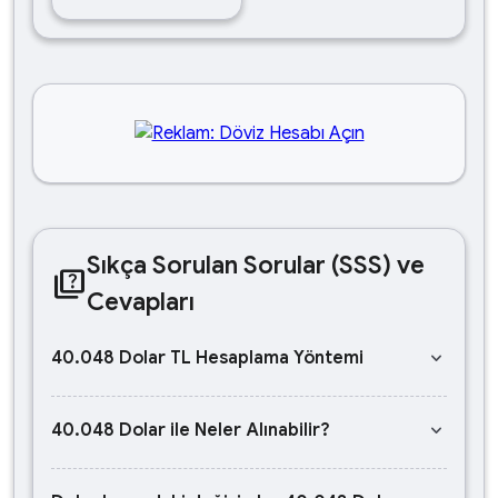
Sıkça Sorulan Sorular (SSS) ve
quiz
Cevapları
keyboard_arrow_down
40.048 Dolar TL Hesaplama Yöntemi
keyboard_arrow_down
40.048 Dolar ile Neler Alınabilir?