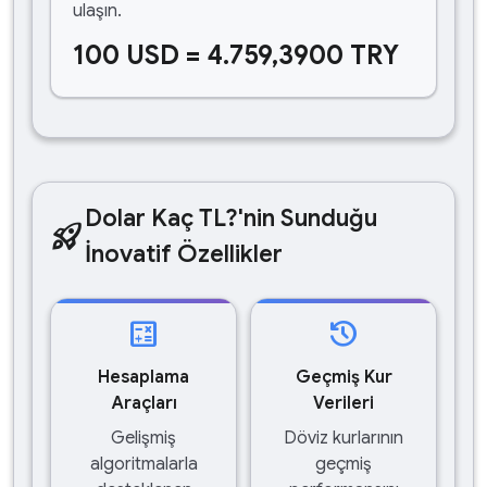
ulaşın.
100 USD = 4.759,3900 TRY
Dolar Kaç TL?'nin Sunduğu
rocket_launch
İnovatif Özellikler
calculate
history
Hesaplama
Geçmiş Kur
Araçları
Verileri
Gelişmiş
Döviz kurlarının
algoritmalarla
geçmiş