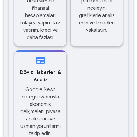
desteklenen
performansını
finansal
inceleyin,
hesaplamaları
grafiklerle analiz
kolayca yapın: faiz,
edin ve trendleri
yatırım, kredi ve
yakalayın.
daha fazlası.
newspaper
Döviz Haberleri &
Analiz
Google News
entegrasyonuyla
ekonomik
gelişmeleri, piyasa
analizlerini ve
uzman yorumlarını
takip edin.