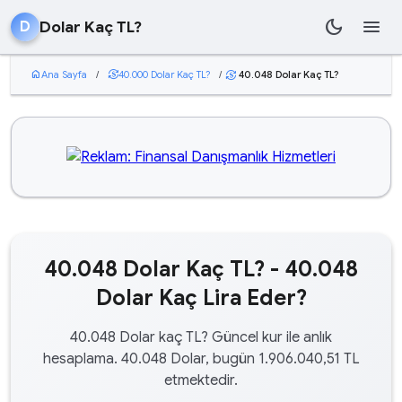
dark_mode
menu
Dolar Kaç TL?
D
home
Ana Sayfa
/
currency_exchange
40.000 Dolar Kaç TL?
/
40.048 Dolar Kaç TL?
currency_exchange
40.048 Dolar Kaç TL? - 40.048
Dolar Kaç Lira Eder?
40.048 Dolar kaç TL? Güncel kur ile anlık
hesaplama. 40.048 Dolar, bugün 1.906.040,51 TL
etmektedir.