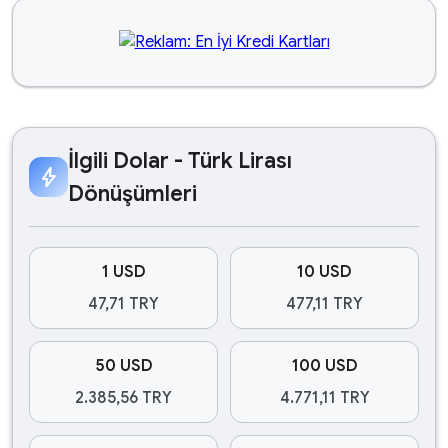
İlgili Dolar - Türk Lirası
bolt
Dönüşümleri
1 USD
10 USD
47,71 TRY
477,11 TRY
50 USD
100 USD
2.385,56 TRY
4.771,11 TRY