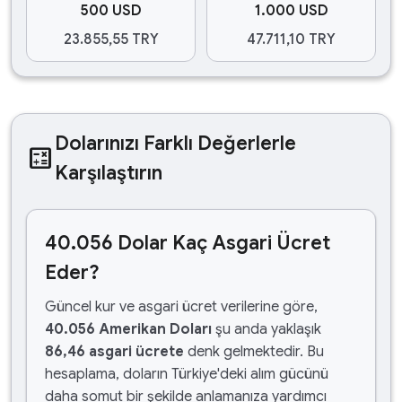
500 USD
1.000 USD
23.855,55 TRY
47.711,10 TRY
Dolarınızı Farklı Değerlerle
calculate
Karşılaştırın
40.056 Dolar Kaç Asgari Ücret
Eder?
Güncel kur ve asgari ücret verilerine göre,
40.056 Amerikan Doları
şu anda yaklaşık
86,46 asgari ücrete
denk gelmektedir. Bu
hesaplama, doların Türkiye'deki alım gücünü
daha somut bir şekilde anlamanıza yardımcı