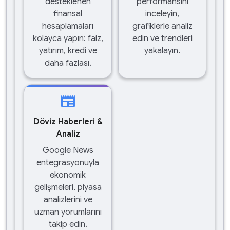
desteklenen
performansını
finansal
inceleyin,
hesaplamaları
grafiklerle analiz
kolayca yapın: faiz,
edin ve trendleri
yatırım, kredi ve
yakalayın.
daha fazlası.
newspaper
Döviz Haberleri &
Analiz
Google News
entegrasyonuyla
ekonomik
gelişmeleri, piyasa
analizlerini ve
uzman yorumlarını
takip edin.