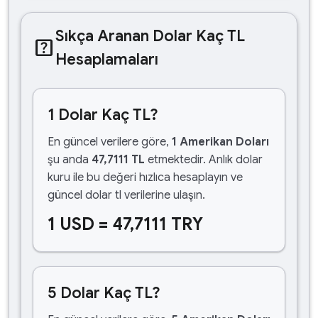
Sıkça Aranan Dolar Kaç TL
help_center
Hesaplamaları
1 Dolar Kaç TL?
En güncel verilere göre,
1 Amerikan Doları
şu anda
47,7111 TL
etmektedir. Anlık dolar
kuru ile bu değeri hızlıca hesaplayın ve
güncel dolar tl verilerine ulaşın.
1 USD = 47,7111 TRY
5 Dolar Kaç TL?