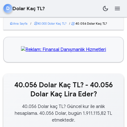
dark_mode
menu
Dolar Kaç TL?
D
home
Ana Sayfa
/
currency_exchange
40.000 Dolar Kaç TL?
/
40.056 Dolar Kaç TL?
currency_exchange
40.056 Dolar Kaç TL? - 40.056
Dolar Kaç Lira Eder?
40.056 Dolar kaç TL? Güncel kur ile anlık
hesaplama. 40.056 Dolar, bugün 1.911.115,82 TL
etmektedir.