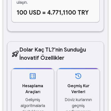
ulaşın.
100 USD = 4.771,1100 TRY
Dolar Kaç TL?'nin Sunduğu
rocket_launch
İnovatif Özellikler
calculate
history
Hesaplama
Geçmiş Kur
Araçları
Verileri
Gelişmiş
Döviz kurlarının
algoritmalarla
geçmiş