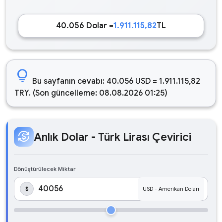
40.056 Dolar =
1.911.115,82
TL
lightbulb
Bu sayfanın cevabı: 40.056 USD = 1.911.115,82
TRY. (Son güncelleme: 08.08.2026 01:25)
currency_exchange
Anlık Dolar - Türk Lirası Çevirici
Dönüştürülecek Miktar
$