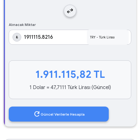
swap_horiz
Alınacak Miktar
₺
1.911.115,82
TL
1 Dolar = 47,7111 Türk Lirası (Güncel)
refresh
Güncel Verilerle Hesapla