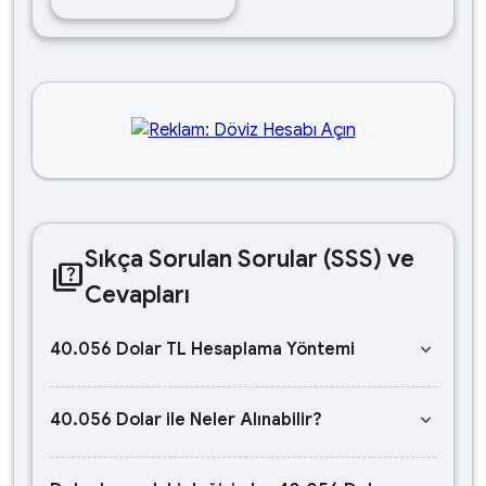
Sıkça Sorulan Sorular (SSS) ve
quiz
Cevapları
keyboard_arrow_down
40.056 Dolar TL Hesaplama Yöntemi
keyboard_arrow_down
40.056 Dolar ile Neler Alınabilir?