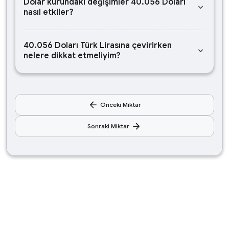
Dolar kurundaki değişimler 40.056 Doları
keyboard_arrow_down
nasıl etkiler?
40.056 Doları Türk Lirasına çevirirken
keyboard_arrow_down
nelere dikkat etmeliyim?
arrow_back
Önceki Miktar
arrow_forward
Sonraki Miktar