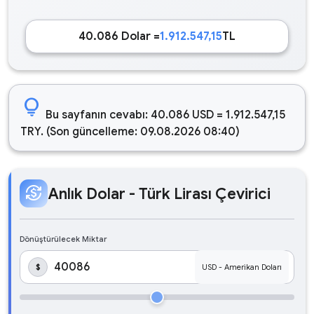
40.086 Dolar =
1.912.547,15
TL
lightbulb
Bu sayfanın cevabı: 40.086 USD = 1.912.547,15
TRY. (Son güncelleme: 09.08.2026 08:40)
currency_exchange
Anlık Dolar - Türk Lirası Çevirici
Dönüştürülecek Miktar
$