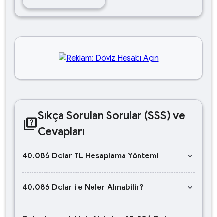
Sıkça Sorulan Sorular (SSS) ve
quiz
Cevapları
keyboard_arrow_down
40.086 Dolar TL Hesaplama Yöntemi
keyboard_arrow_down
40.086 Dolar ile Neler Alınabilir?