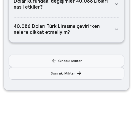
Dolar kurundaki değişimler 40.086 Doları
keyboard_arrow_down
nasıl etkiler?
40.086 Doları Türk Lirasına çevirirken
keyboard_arrow_down
nelere dikkat etmeliyim?
arrow_back
Önceki Miktar
arrow_forward
Sonraki Miktar