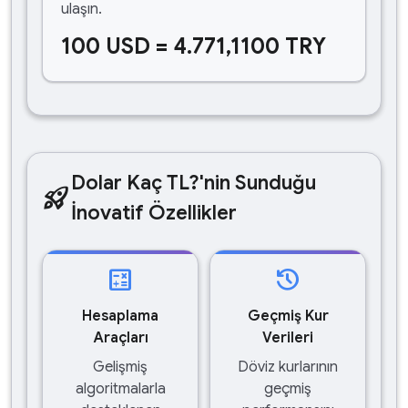
ulaşın.
100 USD = 4.771,1100 TRY
Dolar Kaç TL?'nin Sunduğu
rocket_launch
İnovatif Özellikler
calculate
history
Hesaplama
Geçmiş Kur
Araçları
Verileri
Gelişmiş
Döviz kurlarının
algoritmalarla
geçmiş