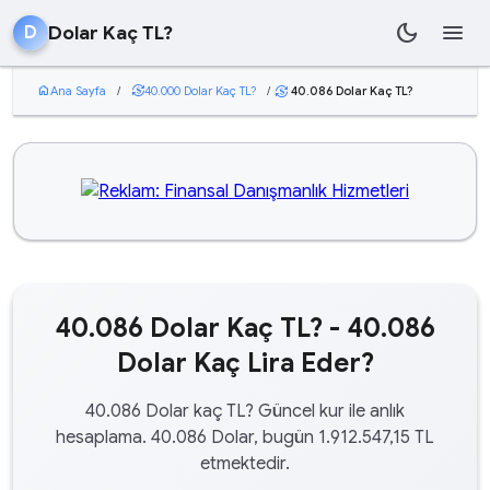
dark_mode
menu
Dolar Kaç TL?
D
home
Ana Sayfa
/
currency_exchange
40.000 Dolar Kaç TL?
/
40.086 Dolar Kaç TL?
currency_exchange
40.086 Dolar Kaç TL? - 40.086
Dolar Kaç Lira Eder?
40.086 Dolar kaç TL? Güncel kur ile anlık
hesaplama. 40.086 Dolar, bugün 1.912.547,15 TL
etmektedir.