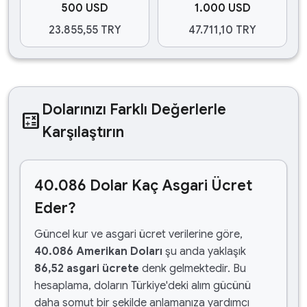
500 USD
1.000 USD
23.855,55 TRY
47.711,10 TRY
Dolarınızı Farklı Değerlerle
calculate
Karşılaştırın
40.086 Dolar Kaç Asgari Ücret
Eder?
Güncel kur ve asgari ücret verilerine göre,
40.086 Amerikan Doları
şu anda yaklaşık
86,52 asgari ücrete
denk gelmektedir. Bu
hesaplama, doların Türkiye'deki alım gücünü
daha somut bir şekilde anlamanıza yardımcı