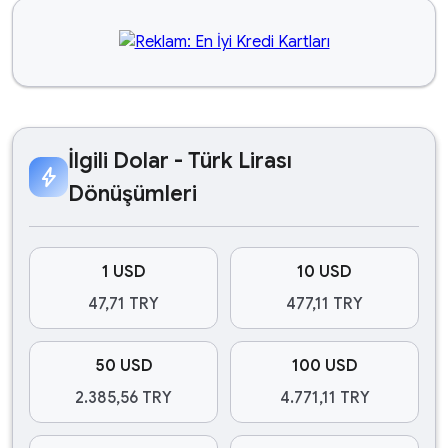
İlgili Dolar - Türk Lirası
bolt
Dönüşümleri
1 USD
10 USD
47,71 TRY
477,11 TRY
50 USD
100 USD
2.385,56 TRY
4.771,11 TRY