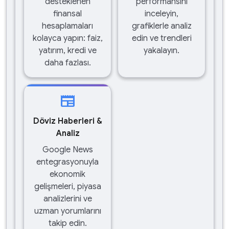
desteklenen
performansını
finansal
inceleyin,
hesaplamaları
grafiklerle analiz
kolayca yapın: faiz,
edin ve trendleri
yatırım, kredi ve
yakalayın.
daha fazlası.
newspaper
Döviz Haberleri &
Analiz
Google News
entegrasyonuyla
ekonomik
gelişmeleri, piyasa
analizlerini ve
uzman yorumlarını
takip edin.