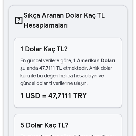
Sıkça Aranan Dolar Kaç TL
help_center
Hesaplamaları
1 Dolar Kaç TL?
En güncel verilere göre,
1 Amerikan Doları
şu anda
47,7111 TL
etmektedir. Anlık dolar
kuru ile bu değeri hızlıca hesaplayın ve
güncel dolar tl verilerine ulaşın.
1 USD = 47,7111 TRY
5 Dolar Kaç TL?