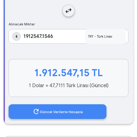
swap_horiz
Alınacak Miktar
₺
1.912.547,15
TL
1 Dolar = 47,7111 Türk Lirası (Güncel)
refresh
Güncel Verilerle Hesapla