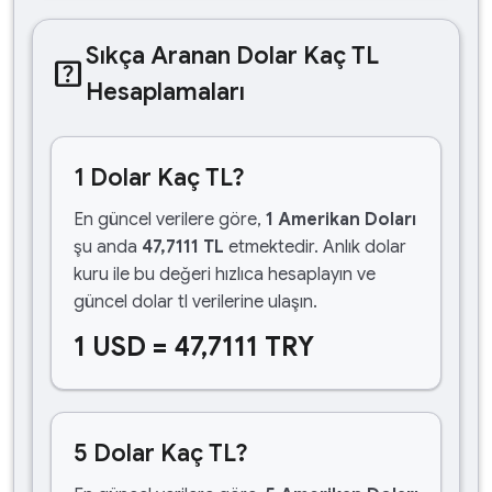
Sıkça Aranan Dolar Kaç TL
help_center
Hesaplamaları
1 Dolar Kaç TL?
En güncel verilere göre,
1 Amerikan Doları
şu anda
47,7111 TL
etmektedir. Anlık dolar
kuru ile bu değeri hızlıca hesaplayın ve
güncel dolar tl verilerine ulaşın.
1 USD = 47,7111 TRY
5 Dolar Kaç TL?