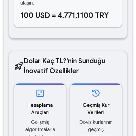
ulaşın.
100 USD = 4.771,1100 TRY
Dolar Kaç TL?'nin Sunduğu
rocket_launch
İnovatif Özellikler
calculate
history
Hesaplama
Geçmiş Kur
Araçları
Verileri
Gelişmiş
Döviz kurlarının
algoritmalarla
geçmiş