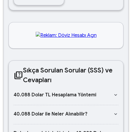
Sıkça Sorulan Sorular (SSS) ve
quiz
Cevapları
keyboard_arrow_down
40.088 Dolar TL Hesaplama Yöntemi
keyboard_arrow_down
40.088 Dolar ile Neler Alınabilir?