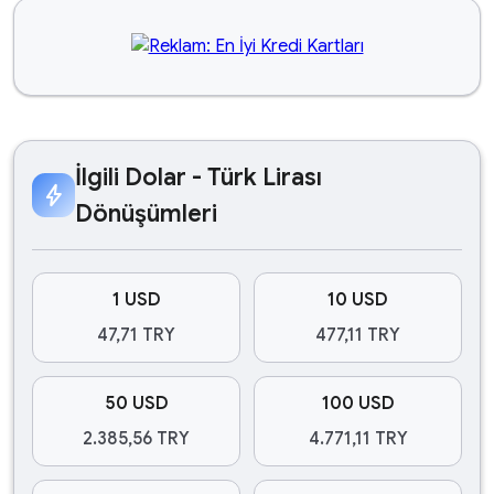
İlgili Dolar - Türk Lirası
bolt
Dönüşümleri
1 USD
10 USD
47,71 TRY
477,11 TRY
50 USD
100 USD
2.385,56 TRY
4.771,11 TRY