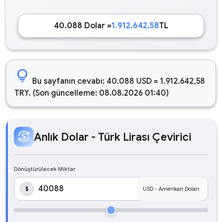
40.088 Dolar =
1.912.642,58
TL
lightbulb
Bu sayfanın cevabı: 40.088 USD = 1.912.642,58
TRY. (Son güncelleme: 08.08.2026 01:40)
currency_exchange
Anlık Dolar - Türk Lirası Çevirici
Dönüştürülecek Miktar
$