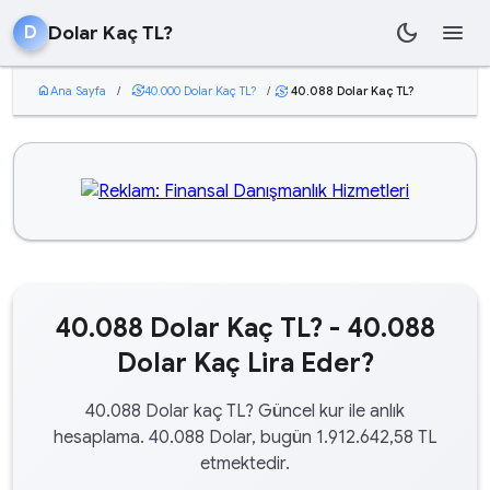
dark_mode
menu
Dolar Kaç TL?
D
home
Ana Sayfa
/
currency_exchange
40.000 Dolar Kaç TL?
/
40.088 Dolar Kaç TL?
currency_exchange
40.088 Dolar Kaç TL? - 40.088
Dolar Kaç Lira Eder?
40.088 Dolar kaç TL? Güncel kur ile anlık
hesaplama. 40.088 Dolar, bugün 1.912.642,58 TL
etmektedir.