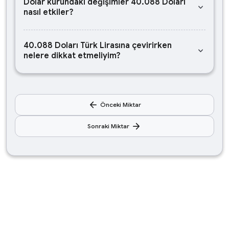
Dolar kurundaki değişimler 40.088 Doları
keyboard_arrow_down
nasıl etkiler?
40.088 Doları Türk Lirasına çevirirken
keyboard_arrow_down
nelere dikkat etmeliyim?
arrow_back
Önceki Miktar
arrow_forward
Sonraki Miktar