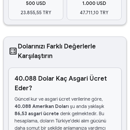
500 USD
1.000 USD
23.855,55 TRY
47.711,10 TRY
Dolarınızı Farklı Değerlerle
calculate
Karşılaştırın
40.088 Dolar Kaç Asgari Ücret
Eder?
Güncel kur ve asgari ücret verilerine göre,
40.088 Amerikan Doları
şu anda yaklaşık
86,53 asgari ücrete
denk gelmektedir. Bu
hesaplama, doların Türkiye'deki alım gücünü
daha somut bir şekilde anlamanıza yardımcı