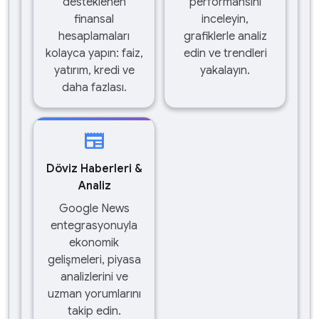
desteklenen
performansını
finansal
inceleyin,
hesaplamaları
grafiklerle analiz
kolayca yapın: faiz,
edin ve trendleri
yatırım, kredi ve
yakalayın.
daha fazlası.
newspaper
Döviz Haberleri &
Analiz
Google News
entegrasyonuyla
ekonomik
gelişmeleri, piyasa
analizlerini ve
uzman yorumlarını
takip edin.