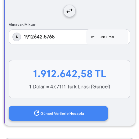
swap_horiz
Alınacak Miktar
₺
1.912.642,58
TL
1 Dolar = 47,7111 Türk Lirası (Güncel)
refresh
Güncel Verilerle Hesapla