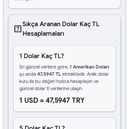
Sıkça Aranan Dolar Kaç TL
help_center
Hesaplamaları
1 Dolar Kaç TL?
En güncel verilere göre,
1 Amerikan Doları
şu anda
47,5947 TL
etmektedir. Anlık dolar
kuru ile bu değeri hızlıca hesaplayın ve
güncel dolar tl verilerine ulaşın.
1 USD = 47,5947 TRY
5 Dolar Kaç TL?