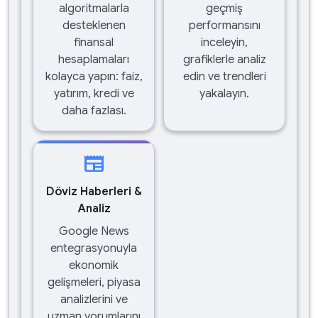
algoritmalarla
geçmiş
desteklenen
performansını
finansal
inceleyin,
hesaplamaları
grafiklerle analiz
kolayca yapın: faiz,
edin ve trendleri
yatırım, kredi ve
yakalayın.
daha fazlası.
newspaper
Döviz Haberleri &
Analiz
Google News
entegrasyonuyla
ekonomik
gelişmeleri, piyasa
analizlerini ve
uzman yorumlarını