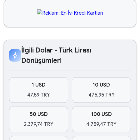
İlgili Dolar - Türk Lirası
bolt
Dönüşümleri
1 USD
10 USD
47,59 TRY
475,95 TRY
50 USD
100 USD
2.379,74 TRY
4.759,47 TRY