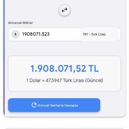
swap_horiz
Alınacak Miktar
₺
1.908.071,52
TL
1 Dolar = 47,5947 Türk Lirası (Güncel)
refresh
Güncel Verilerle Hesapla