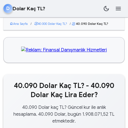
dark_mode
menu
Dolar Kaç TL?
D
home
Ana Sayfa
/
currency_exchange
40.000 Dolar Kaç TL?
/
40.090 Dolar Kaç TL?
currency_exchange
40.090 Dolar Kaç TL? - 40.090
Dolar Kaç Lira Eder?
40.090 Dolar kaç TL? Güncel kur ile anlık
hesaplama. 40.090 Dolar, bugün 1.908.071,52 TL
etmektedir.