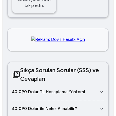
takip edin.
Sıkça Sorulan Sorular (SSS) ve
quiz
Cevapları
keyboard_arrow_down
40.090 Dolar TL Hesaplama Yöntemi
keyboard_arrow_down
40.090 Dolar ile Neler Alınabilir?