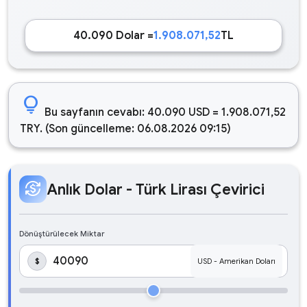
40.090 Dolar =
1.908.071,52
TL
lightbulb
Bu sayfanın cevabı: 40.090 USD = 1.908.071,52
TRY. (Son güncelleme: 06.08.2026 09:15)
currency_exchange
Anlık Dolar - Türk Lirası Çevirici
Dönüştürülecek Miktar
$