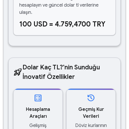
hesaplayın ve güncel dolar tl verilerine
ulaşın.
100 USD = 4.759,4700 TRY
Dolar Kaç TL?'nin Sunduğu
rocket_launch
İnovatif Özellikler
calculate
history
Hesaplama
Geçmiş Kur
Araçları
Verileri
Gelişmiş
Döviz kurlarının