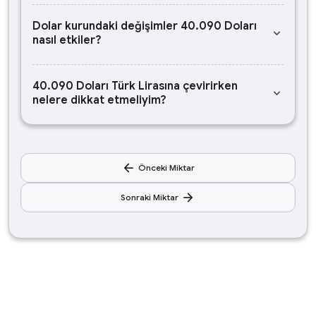
Dolar kurundaki değişimler 40.090 Doları
keyboard_arrow_down
nasıl etkiler?
40.090 Doları Türk Lirasına çevirirken
keyboard_arrow_down
nelere dikkat etmeliyim?
arrow_back
Önceki Miktar
arrow_forward
Sonraki Miktar