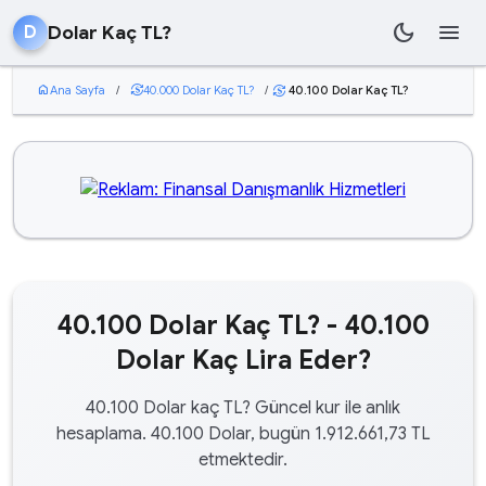
dark_mode
menu
Dolar Kaç TL?
D
home
Ana Sayfa
/
currency_exchange
40.000 Dolar Kaç TL?
/
40.100 Dolar Kaç TL?
currency_exchange
40.100 Dolar Kaç TL? - 40.100
Dolar Kaç Lira Eder?
40.100 Dolar kaç TL? Güncel kur ile anlık
hesaplama. 40.100 Dolar, bugün 1.912.661,73 TL
etmektedir.