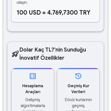
ulaşın.
100 USD = 4.769,7300 TRY
Dolar Kaç TL?'nin Sunduğu
rocket_launch
İnovatif Özellikler
calculate
history
Hesaplama
Geçmiş Kur
Araçları
Verileri
Gelişmiş
Döviz kurlarının
algoritmalarla
geçmiş