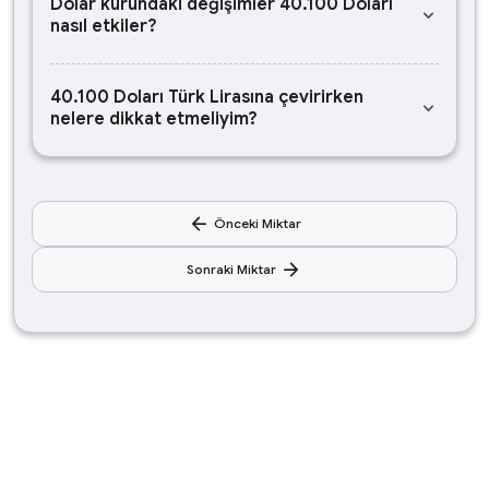
Dolar kurundaki değişimler 40.100 Doları
keyboard_arrow_down
nasıl etkiler?
40.100 Doları Türk Lirasına çevirirken
keyboard_arrow_down
nelere dikkat etmeliyim?
arrow_back
Önceki Miktar
arrow_forward
Sonraki Miktar