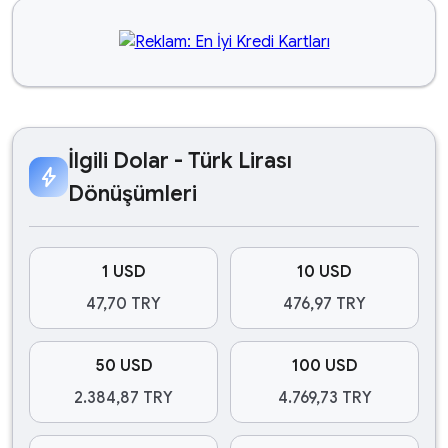
İlgili Dolar - Türk Lirası
bolt
Dönüşümleri
1 USD
10 USD
47,70 TRY
476,97 TRY
50 USD
100 USD
2.384,87 TRY
4.769,73 TRY