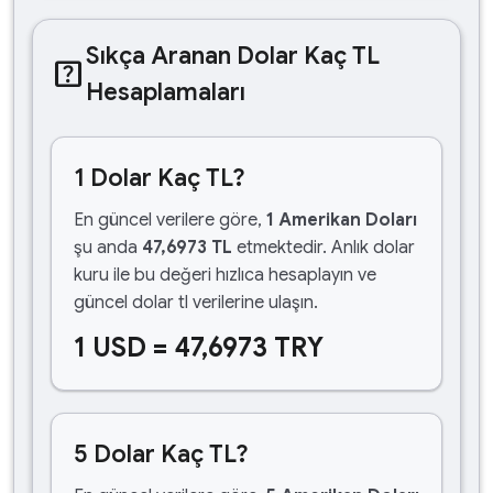
Sıkça Aranan Dolar Kaç TL
help_center
Hesaplamaları
1 Dolar Kaç TL?
En güncel verilere göre,
1 Amerikan Doları
şu anda
47,6973 TL
etmektedir. Anlık dolar
kuru ile bu değeri hızlıca hesaplayın ve
güncel dolar tl verilerine ulaşın.
1 USD = 47,6973 TRY
5 Dolar Kaç TL?