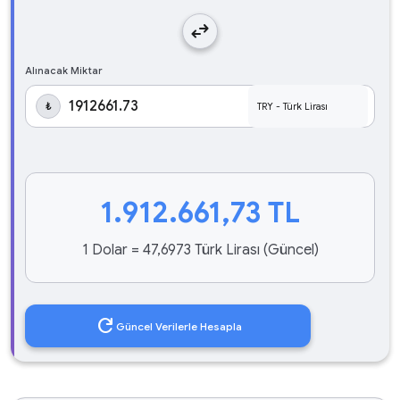
swap_horiz
Alınacak Miktar
₺
1.912.661,73
TL
1 Dolar = 47,6973 Türk Lirası (Güncel)
refresh
Güncel Verilerle Hesapla