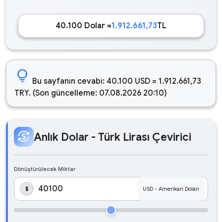
40.100 Dolar =
1.912.661,73
TL
lightbulb
Bu sayfanın cevabı: 40.100 USD = 1.912.661,73
TRY. (Son güncelleme: 07.08.2026 20:10)
currency_exchange
Anlık Dolar - Türk Lirası Çevirici
Dönüştürülecek Miktar
$