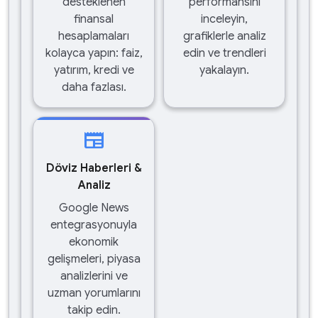
desteklenen
performansını
finansal
inceleyin,
hesaplamaları
grafiklerle analiz
kolayca yapın: faiz,
edin ve trendleri
yatırım, kredi ve
yakalayın.
daha fazlası.
newspaper
Döviz Haberleri &
Analiz
Google News
entegrasyonuyla
ekonomik
gelişmeleri, piyasa
analizlerini ve
uzman yorumlarını
takip edin.