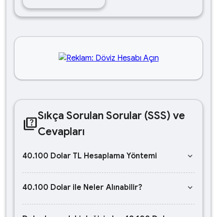
Sıkça Sorulan Sorular (SSS) ve
quiz
Cevapları
keyboard_arrow_down
40.100 Dolar TL Hesaplama Yöntemi
keyboard_arrow_down
40.100 Dolar ile Neler Alınabilir?