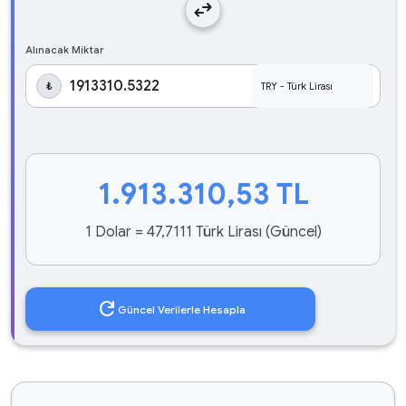
swap_horiz
Alınacak Miktar
₺
1.913.310,53
TL
1 Dolar = 47,7111 Türk Lirası (Güncel)
refresh
Güncel Verilerle Hesapla