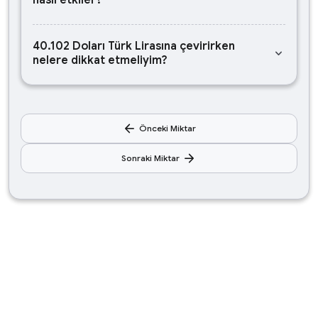
nasıl etkiler?
40.102 Doları Türk Lirasına çevirirken
keyboard_arrow_down
nelere dikkat etmeliyim?
arrow_back
Önceki Miktar
arrow_forward
Sonraki Miktar