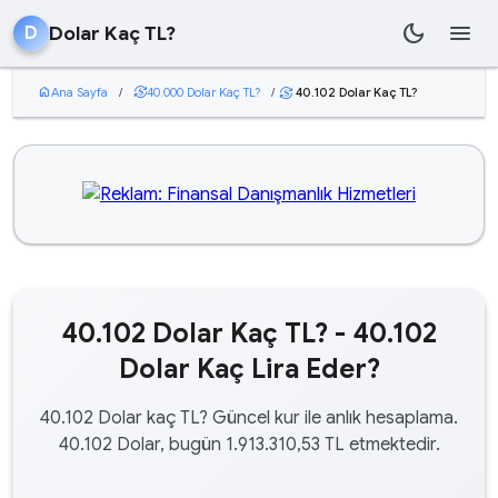
dark_mode
menu
Dolar Kaç TL?
D
home
Ana Sayfa
/
currency_exchange
40.000 Dolar Kaç TL?
/
40.102 Dolar Kaç TL?
currency_exchange
40.102 Dolar Kaç TL? - 40.102
Dolar Kaç Lira Eder?
40.102 Dolar kaç TL? Güncel kur ile anlık hesaplama.
40.102 Dolar, bugün 1.913.310,53 TL etmektedir.