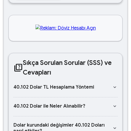
Sıkça Sorulan Sorular (SSS) ve
quiz
Cevapları
keyboard_arrow_down
40.102 Dolar TL Hesaplama Yöntemi
keyboard_arrow_down
40.102 Dolar ile Neler Alınabilir?
Dolar kurundaki değişimler 40.102 Doları
keyboard_arrow_down