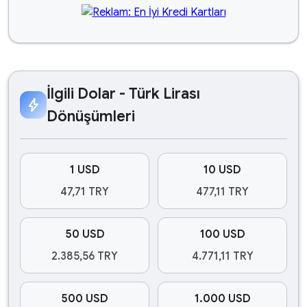
İlgili Dolar - Türk Lirası
bolt
Dönüşümleri
1 USD
10 USD
47,71 TRY
477,11 TRY
50 USD
100 USD
2.385,56 TRY
4.771,11 TRY
500 USD
1.000 USD