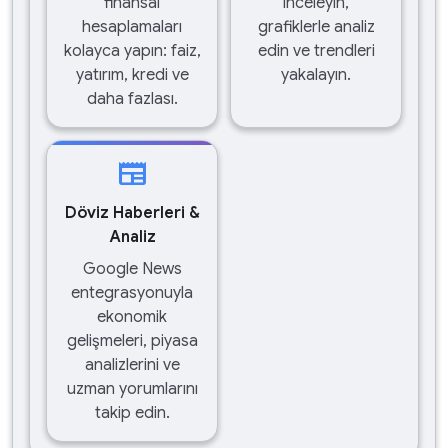
finansal
inceleyin,
hesaplamaları
grafiklerle analiz
kolayca yapın: faiz,
edin ve trendleri
yatırım, kredi ve
yakalayın.
daha fazlası.
newspaper
Döviz Haberleri &
Analiz
Google News
entegrasyonuyla
ekonomik
gelişmeleri, piyasa
analizlerini ve
uzman yorumlarını
takip edin.