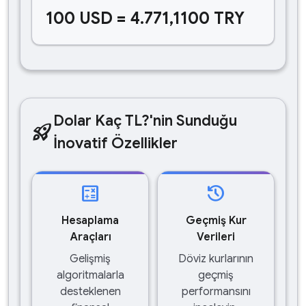
100 USD = 4.771,1100 TRY
Dolar Kaç TL?'nin Sunduğu
rocket_launch
İnovatif Özellikler
calculate
history
Hesaplama
Geçmiş Kur
Araçları
Verileri
Gelişmiş
Döviz kurlarının
algoritmalarla
geçmiş
desteklenen
performansını