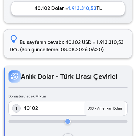
40.102 Dolar =
1.913.310,53
TL
lightbulb
Bu sayfanın cevabı: 40.102 USD = 1.913.310,53
TRY. (Son güncelleme: 08.08.2026 06:20)
currency_exchange
Anlık Dolar - Türk Lirası Çevirici
Dönüştürülecek Miktar
$