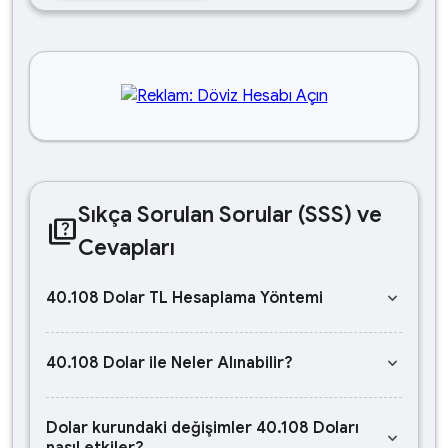
Sıkça Sorulan Sorular (SSS) ve
quiz
Cevapları
keyboard_arrow_down
40.108 Dolar TL Hesaplama Yöntemi
keyboard_arrow_down
40.108 Dolar ile Neler Alınabilir?
Dolar kurundaki değişimler 40.108 Doları
keyboard_arrow_down