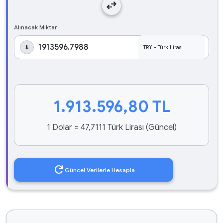
swap_horiz
Alınacak Miktar
₺
1.913.596,80
TL
1 Dolar = 47,7111 Türk Lirası (Güncel)
refresh
Güncel Verilerle Hesapla