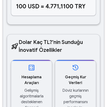
100 USD = 4.771,1100 TRY
Dolar Kaç TL?'nin Sunduğu
rocket_launch
İnovatif Özellikler
calculate
history
Hesaplama
Geçmiş Kur
Araçları
Verileri
Gelişmiş
Döviz kurlarının
algoritmalarla
geçmiş
desteklenen
performansını