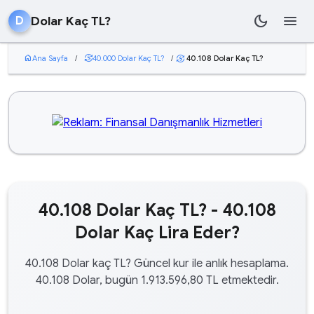
dark_mode
menu
Dolar Kaç TL?
D
home
Ana Sayfa
/
currency_exchange
40.000 Dolar Kaç TL?
/
40.108 Dolar Kaç TL?
currency_exchange
40.108 Dolar Kaç TL? - 40.108
Dolar Kaç Lira Eder?
40.108 Dolar kaç TL? Güncel kur ile anlık hesaplama.
40.108 Dolar, bugün 1.913.596,80 TL etmektedir.