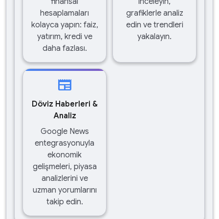
finansal
inceleyin,
hesaplamaları
grafiklerle analiz
kolayca yapın: faiz,
edin ve trendleri
yatırım, kredi ve
yakalayın.
daha fazlası.
newspaper
Döviz Haberleri &
Analiz
Google News
entegrasyonuyla
ekonomik
gelişmeleri, piyasa
analizlerini ve
uzman yorumlarını
takip edin.