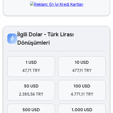
İlgili Dolar - Türk Lirası
bolt
Dönüşümleri
1 USD
10 USD
47,71 TRY
477,11 TRY
50 USD
100 USD
2.385,56 TRY
4.771,11 TRY
500 USD
1.000 USD