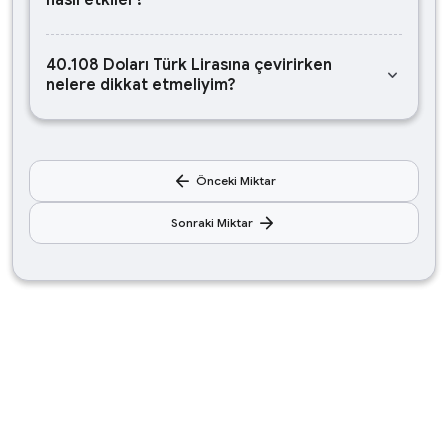
nasıl etkiler?
40.108 Doları Türk Lirasına çevirirken
keyboard_arrow_down
nelere dikkat etmeliyim?
arrow_back
Önceki Miktar
arrow_forward
Sonraki Miktar