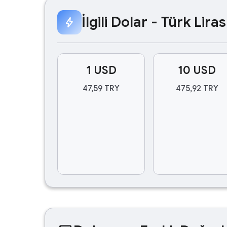
İlgili Dolar - Türk Lir
bolt
1 USD
10 USD
47,59 TRY
475,92 TRY