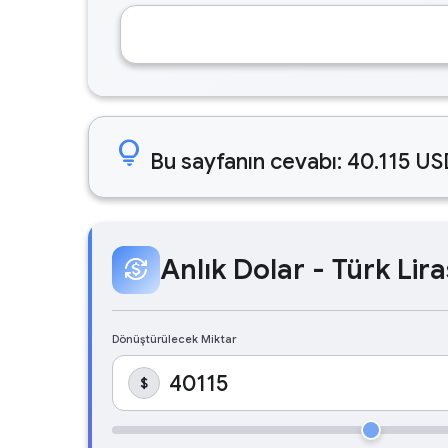
lightbulb
Bu sayfanın cevabı: 40.115 US
Anlık Dolar - Türk Lira
currency_exchange
Dönüştürülecek Miktar
$