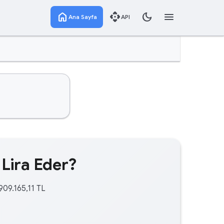
home
api
dark_mode
menu
Ana Sayfa
API
 Lira Eder?
909.165,11 TL