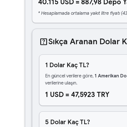
40.115 USD = 887,98 Depo Y
* Hesaplamada ortalama yakıt litre fiyatı (43
help_center
Sıkça Aranan Dolar 
1 Dolar Kaç TL?
En güncel verilere göre,
1 Amerikan Dol
verilerine ulaşın.
1 USD = 47,5923 TRY
5 Dolar Kaç TL?