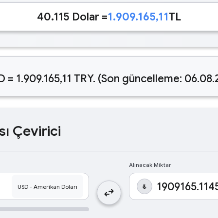
40.115 Dolar =
1.909.165,11
TL
D = 1.909.165,11 TRY. (Son güncelleme: 06.08
sı Çevirici
Alınacak Miktar
₺
swap_horiz