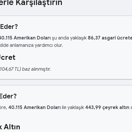
erle Karşılaştırın
 Eder?
40.115 Amerikan Doları
şu anda yaklaşık
86,37 asgari ücret
ilde anlamanıza yardımcı olur.
Ücret
04,67 TL) baz alınmıştır.
 Eder?
göre,
40.115 Amerikan Doları
ile yaklaşık
443,99 çeyrek altın
a
 Altın