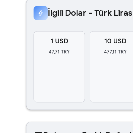
İlgili Dolar - Türk Lir
bolt
1 USD
10 USD
47,71 TRY
477,11 TRY