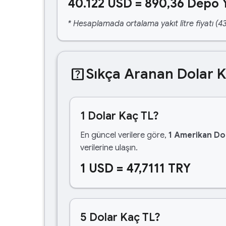
40.122 USD = 890,36 Depo 
* Hesaplamada ortalama yakıt litre fiyatı (43
help_center
Sıkça Aranan Dolar 
1 Dolar Kaç TL?
En güncel verilere göre,
1 Amerikan Dol
verilerine ulaşın.
1 USD = 47,7111 TRY
5 Dolar Kaç TL?