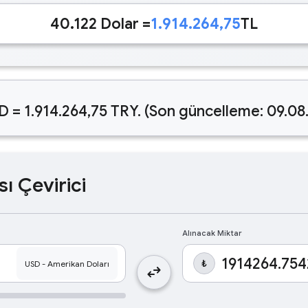
40.122 Dolar =
1.914.264,75
TL
D = 1.914.264,75 TRY. (Son güncelleme: 09.08
sı Çevirici
Alınacak Miktar
₺
swap_horiz