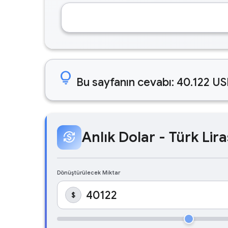
lightbulb
Bu sayfanın cevabı: 40.122 US
Anlık Dolar - Türk Lira
currency_exchange
Dönüştürülecek Miktar
$