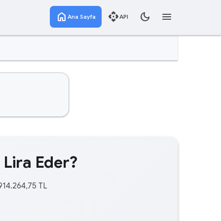
home
api
dark_mode
menu
Ana Sayfa
API
 Lira Eder?
.914.264,75 TL