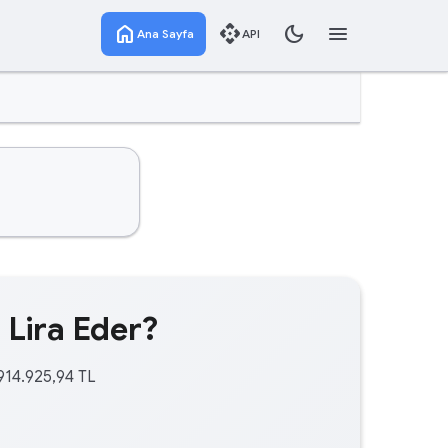
home
api
dark_mode
menu
Ana Sayfa
API
 Lira Eder?
.914.925,94 TL