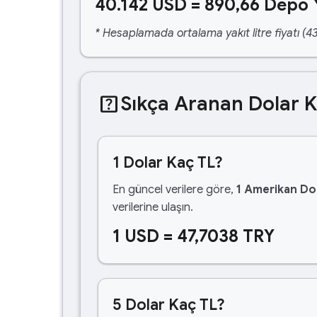
40.142 USD = 890,66 Depo 
* Hesaplamada ortalama yakıt litre fiyatı (43
help_center
Sıkça Aranan Dolar 
1 Dolar Kaç TL?
En güncel verilere göre,
1 Amerikan Dol
verilerine ulaşın.
1 USD = 47,7038 TRY
5 Dolar Kaç TL?