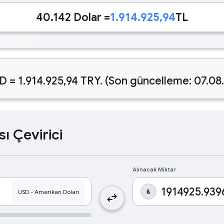
40.142 Dolar =
1.914.925,94
TL
D = 1.914.925,94 TRY. (Son güncelleme: 07.08
sı Çevirici
Alınacak Miktar
₺
swap_horiz