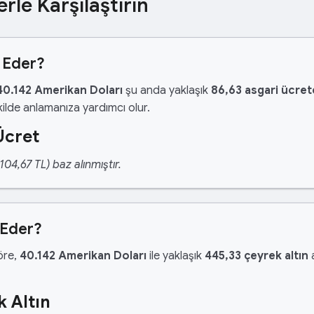
erle Karşılaştırın
 Eder?
40.142 Amerikan Doları
şu anda yaklaşık
86,63 asgari ücret
ilde anlamanıza yardımcı olur.
Ücret
04,67 TL) baz alınmıştır.
 Eder?
göre,
40.142 Amerikan Doları
ile yaklaşık
445,33 çeyrek altın
a
 Altın