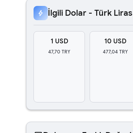
İlgili Dolar - Türk Lir
bolt
1 USD
10 USD
47,70 TRY
477,04 TRY