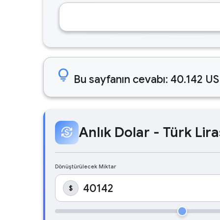
lightbulb
Bu sayfanın cevabı: 40.142 US
Anlık Dolar - Türk Lira
currency_exchange
Dönüştürülecek Miktar
$