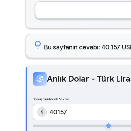
lightbulb
Bu sayfanın cevabı: 40.157 US
Anlık Dolar - Türk Lira
currency_exchange
Dönüştürülecek Miktar
$