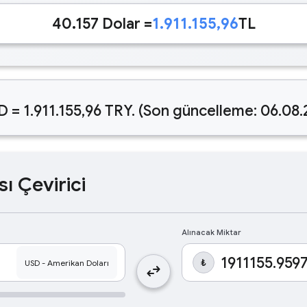
40.157 Dolar =
1.911.155,96
TL
D = 1.911.155,96 TRY. (Son güncelleme: 06.08
sı Çevirici
Alınacak Miktar
₺
swap_horiz