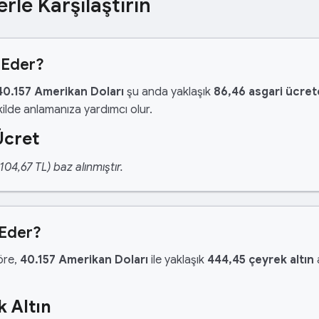
erle Karşılaştırın
 Eder?
40.157 Amerikan Doları
şu anda yaklaşık
86,46 asgari ücret
ilde anlamanıza yardımcı olur.
Ücret
04,67 TL) baz alınmıştır.
 Eder?
göre,
40.157 Amerikan Doları
ile yaklaşık
444,45 çeyrek altın
a
 Altın