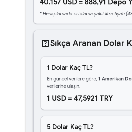
40.157 USD = 888,91 Depo Y
* Hesaplamada ortalama yakıt litre fiyatı (43
help_center
Sıkça Aranan Dolar 
1 Dolar Kaç TL?
En güncel verilere göre,
1 Amerikan Dol
verilerine ulaşın.
1 USD = 47,5921 TRY
5 Dolar Kaç TL?