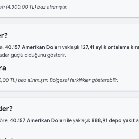
tı (4.300,00 TL) baz alınmıştır.
er?
re,
40.157 Amerikan Doları
yaklaşık
127,41 aylık ortalama kir
kadar güçlü olduğunu gösterir.
ra
 TL) baz alınmıştır. Bölgesel farklılıklar gösterebilir.
der?
göre,
40.157 Amerikan Doları
ile yaklaşık
888,91 depo yakıt
al