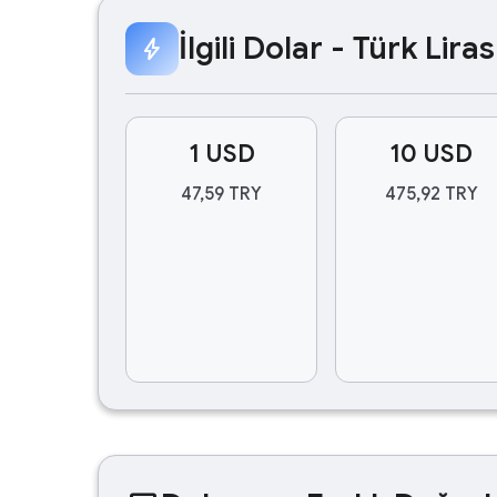
İlgili Dolar - Türk Lir
bolt
1 USD
10 USD
47,59 TRY
475,92 TRY