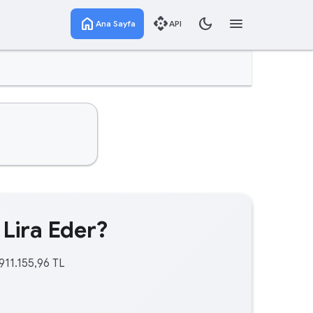
home
api
dark_mode
menu
Ana Sayfa
API
 Lira Eder?
911.155,96 TL