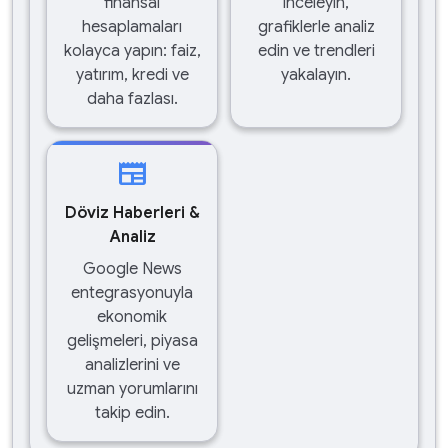
finansal
inceleyin,
hesaplamaları
grafiklerle analiz
kolayca yapın: faiz,
edin ve trendleri
yatırım, kredi ve
yakalayın.
daha fazlası.
newspaper
Döviz Haberleri &
Analiz
Google News
entegrasyonuyla
ekonomik
gelişmeleri, piyasa
analizlerini ve
uzman yorumlarını
takip edin.