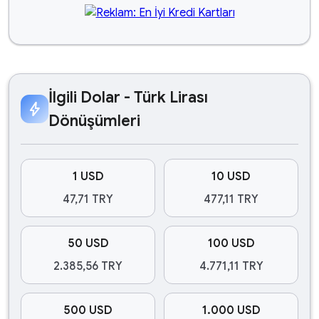
İlgili Dolar - Türk Lirası
bolt
Dönüşümleri
1 USD
10 USD
47,71 TRY
477,11 TRY
50 USD
100 USD
2.385,56 TRY
4.771,11 TRY
500 USD
1.000 USD