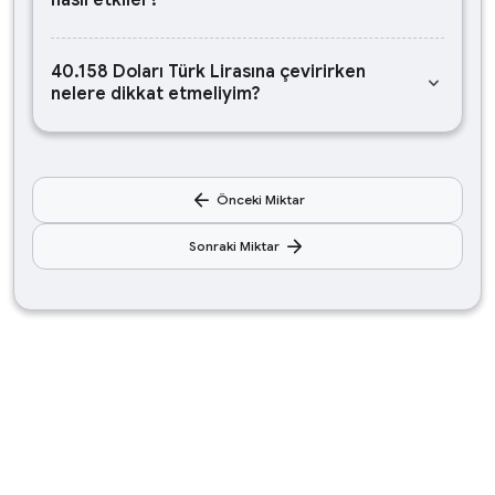
nasıl etkiler?
40.158 Doları Türk Lirasına çevirirken
keyboard_arrow_down
nelere dikkat etmeliyim?
arrow_back
Önceki Miktar
arrow_forward
Sonraki Miktar