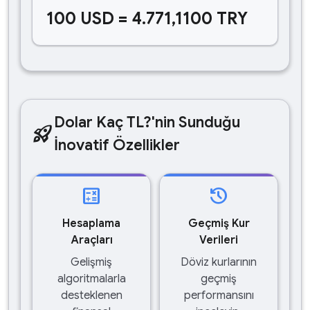
100 USD = 4.771,1100 TRY
Dolar Kaç TL?'nin Sunduğu
rocket_launch
İnovatif Özellikler
calculate
history
Hesaplama
Geçmiş Kur
Araçları
Verileri
Gelişmiş
Döviz kurlarının
algoritmalarla
geçmiş
desteklenen
performansını