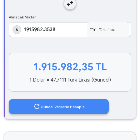
swap_horiz
Alınacak Miktar
₺
1.915.982,35
TL
1 Dolar = 47,7111 Türk Lirası (Güncel)
refresh
Güncel Verilerle Hesapla