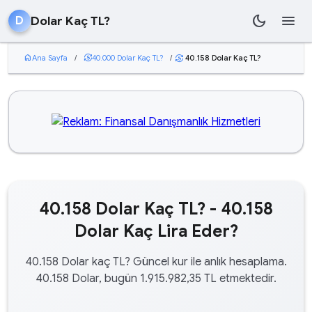
dark_mode
menu
Dolar Kaç TL?
D
home
Ana Sayfa
/
currency_exchange
40.000 Dolar Kaç TL?
/
40.158 Dolar Kaç TL?
currency_exchange
40.158 Dolar Kaç TL? - 40.158
Dolar Kaç Lira Eder?
40.158 Dolar kaç TL? Güncel kur ile anlık hesaplama.
40.158 Dolar, bugün 1.915.982,35 TL etmektedir.