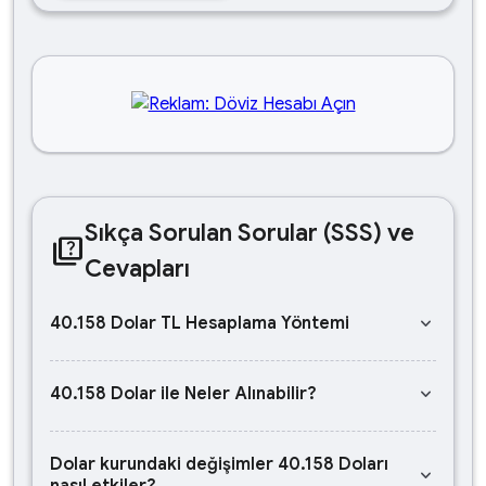
Sıkça Sorulan Sorular (SSS) ve
quiz
Cevapları
keyboard_arrow_down
40.158 Dolar TL Hesaplama Yöntemi
keyboard_arrow_down
40.158 Dolar ile Neler Alınabilir?
Dolar kurundaki değişimler 40.158 Doları
keyboard_arrow_down