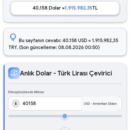
40.158 Dolar =
1.915.982,35
TL
lightbulb
Bu sayfanın cevabı: 40.158 USD = 1.915.982,35
TRY. (Son güncelleme: 08.08.2026 00:50)
currency_exchange
Anlık Dolar - Türk Lirası Çevirici
Dönüştürülecek Miktar
$