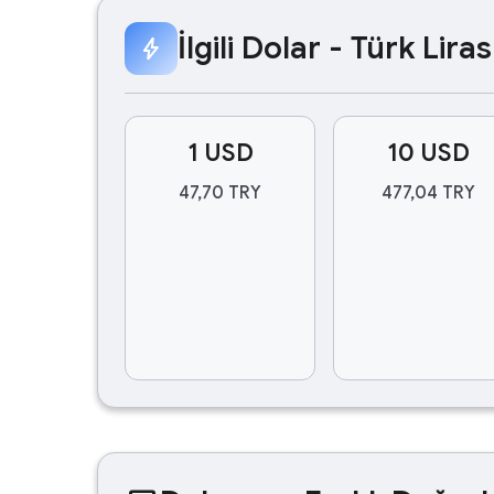
İlgili Dolar - Türk Lir
bolt
1 USD
10 USD
47,70 TRY
477,04 TRY