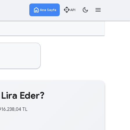
home
api
dark_mode
menu
Ana Sayfa
API
 Lira Eder?
.916.238,04 TL