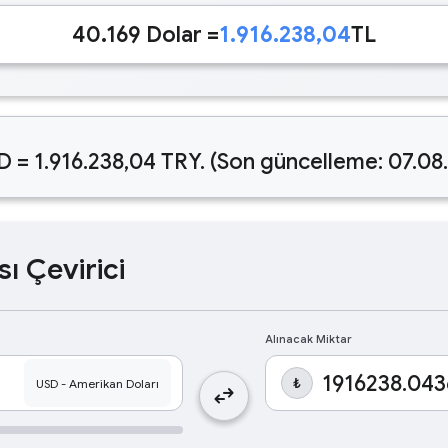
40.169 Dolar =
1.916.238,04
TL
D = 1.916.238,04 TRY. (Son güncelleme: 07.08
sı Çevirici
Alınacak Miktar
₺
swap_horiz