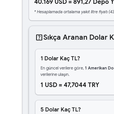
40.169 USD = 891,27 Depo Y
* Hesaplamada ortalama yakıt litre fiyatı (43
help_center
Sıkça Aranan Dolar 
1 Dolar Kaç TL?
En güncel verilere göre,
1 Amerikan Dol
verilerine ulaşın.
1 USD = 47,7044 TRY
5 Dolar Kaç TL?