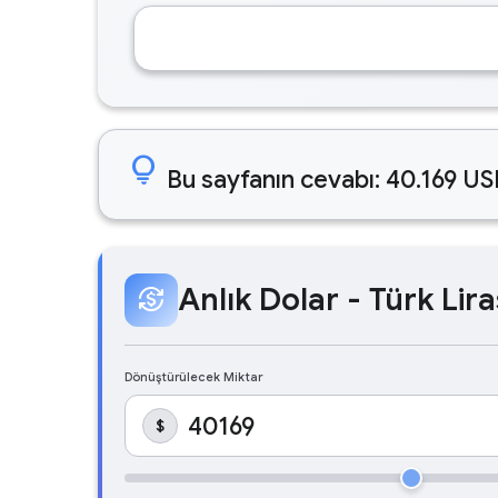
lightbulb
Bu sayfanın cevabı: 40.169 US
Anlık Dolar - Türk Lira
currency_exchange
Dönüştürülecek Miktar
$