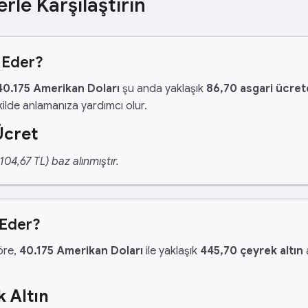
erle Karşılaştırın
 Eder?
40.175 Amerikan Doları
şu anda yaklaşık
86,70 asgari ücret
ilde anlamanıza yardımcı olur.
Ücret
04,67 TL) baz alınmıştır.
 Eder?
göre,
40.175 Amerikan Doları
ile yaklaşık
445,70 çeyrek altın
a
 Altın