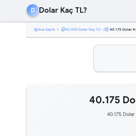
Dolar Kaç TL?
D
home
currency_exchange
Ana Sayfa
/
40.000 Dolar Kaç TL?
/
40.175 Dolar K
currency_exchange
40.175 Dol
40.175 Dolar 