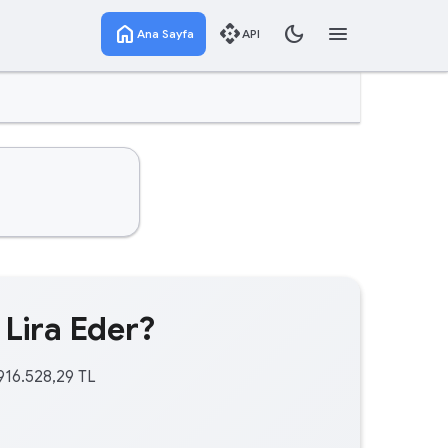
home
api
dark_mode
menu
Ana Sayfa
API
 Lira Eder?
.916.528,29 TL