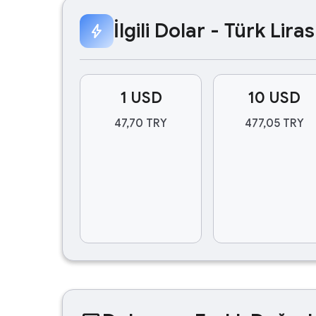
İlgili Dolar - Türk Lir
bolt
1 USD
10 USD
47,70 TRY
477,05 TRY