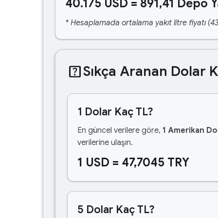
40.175 USD = 891,41 Depo Y
* Hesaplamada ortalama yakıt litre fiyatı (43
help_center
Sıkça Aranan Dolar 
1 Dolar Kaç TL?
En güncel verilere göre,
1 Amerikan Dol
verilerine ulaşın.
1 USD = 47,7045 TRY
5 Dolar Kaç TL?