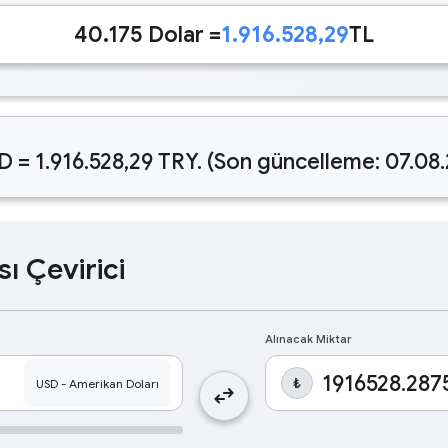
40.175 Dolar =
1.916.528,29
TL
D = 1.916.528,29 TRY. (Son güncelleme: 07.08
sı Çevirici
Alınacak Miktar
₺
swap_horiz