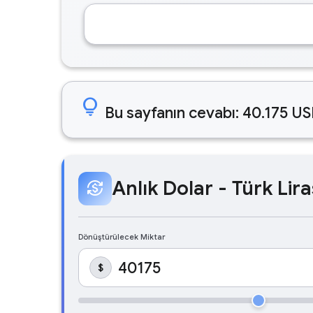
lightbulb
Bu sayfanın cevabı: 40.175 US
Anlık Dolar - Türk Lira
currency_exchange
Dönüştürülecek Miktar
$