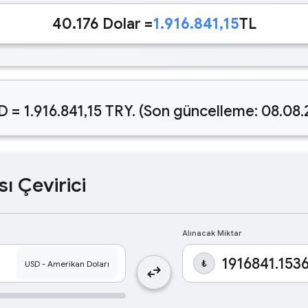
40.176 Dolar =
1.916.841,15
TL
D = 1.916.841,15 TRY. (Son güncelleme: 08.08
sı Çevirici
Alınacak Miktar
₺
swap_horiz