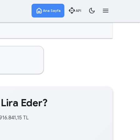
home
api
dark_mode
menu
Ana Sayfa
API
 Lira Eder?
916.841,15 TL