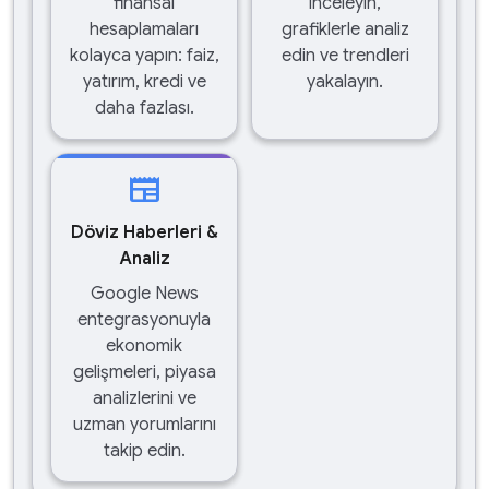
finansal
inceleyin,
hesaplamaları
grafiklerle analiz
kolayca yapın: faiz,
edin ve trendleri
yatırım, kredi ve
yakalayın.
daha fazlası.
newspaper
Döviz Haberleri &
Analiz
Google News
entegrasyonuyla
ekonomik
gelişmeleri, piyasa
analizlerini ve
uzman yorumlarını
takip edin.