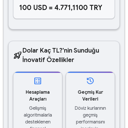
100 USD = 4.771,1100 TRY
Dolar Kaç TL?'nin Sunduğu
rocket_launch
İnovatif Özellikler
calculate
history
Hesaplama
Geçmiş Kur
Araçları
Verileri
Gelişmiş
Döviz kurlarının
algoritmalarla
geçmiş
desteklenen
performansını