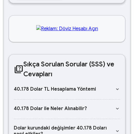
Sıkça Sorulan Sorular (SSS) ve
quiz
Cevapları
keyboard_arrow_down
40.178 Dolar TL Hesaplama Yöntemi
keyboard_arrow_down
40.178 Dolar ile Neler Alınabilir?
Dolar kurundaki değişimler 40.178 Doları
keyboard_arrow_down