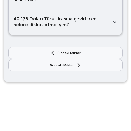
nasıl etkiler?
40.178 Doları Türk Lirasına çevirirken
keyboard_arrow_down
nelere dikkat etmeliyim?
arrow_back
Önceki Miktar
arrow_forward
Sonraki Miktar