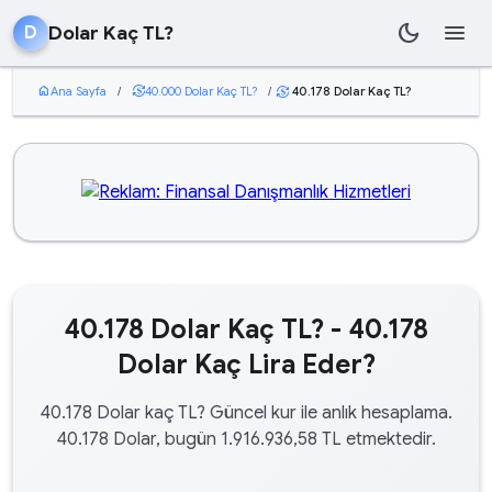
dark_mode
menu
Dolar Kaç TL?
D
home
Ana Sayfa
/
currency_exchange
40.000 Dolar Kaç TL?
/
40.178 Dolar Kaç TL?
currency_exchange
40.178 Dolar Kaç TL? - 40.178
Dolar Kaç Lira Eder?
40.178 Dolar kaç TL? Güncel kur ile anlık hesaplama.
40.178 Dolar, bugün 1.916.936,58 TL etmektedir.