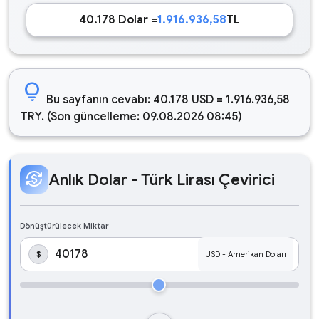
40.178 Dolar =
1.916.936,58
TL
lightbulb
Bu sayfanın cevabı: 40.178 USD = 1.916.936,58
TRY. (Son güncelleme: 09.08.2026 08:45)
currency_exchange
Anlık Dolar - Türk Lirası Çevirici
Dönüştürülecek Miktar
$