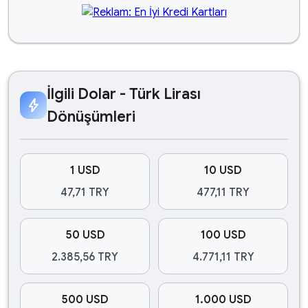
İlgili Dolar - Türk Lirası
bolt
Dönüşümleri
1 USD
10 USD
47,71 TRY
477,11 TRY
50 USD
100 USD
2.385,56 TRY
4.771,11 TRY
500 USD
1.000 USD