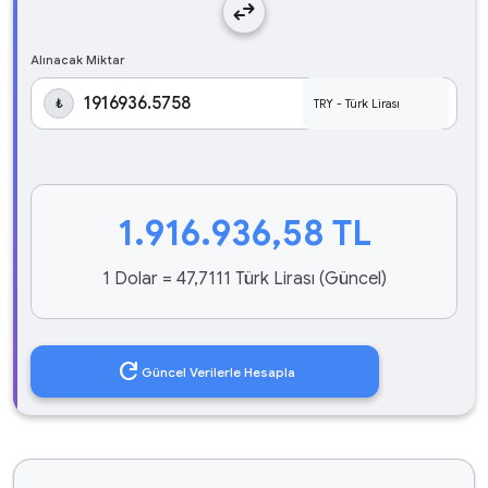
swap_horiz
Alınacak Miktar
₺
1.916.936,58
TL
1 Dolar = 47,7111 Türk Lirası (Güncel)
refresh
Güncel Verilerle Hesapla