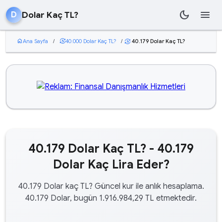
dark_mode
menu
Dolar Kaç TL?
D
home
Ana Sayfa
/
currency_exchange
40.000 Dolar Kaç TL?
/
40.179 Dolar Kaç TL?
currency_exchange
40.179 Dolar Kaç TL? - 40.179
Dolar Kaç Lira Eder?
40.179 Dolar kaç TL? Güncel kur ile anlık hesaplama.
40.179 Dolar, bugün 1.916.984,29 TL etmektedir.