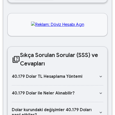
Sıkça Sorulan Sorular (SSS) ve
quiz
Cevapları
keyboard_arrow_down
40.179 Dolar TL Hesaplama Yöntemi
keyboard_arrow_down
40.179 Dolar ile Neler Alınabilir?
Dolar kurundaki değişimler 40.179 Doları
keyboard_arrow_down