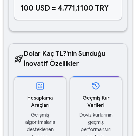
100 USD = 4.771,1100 TRY
Dolar Kaç TL?'nin Sunduğu
rocket_launch
İnovatif Özellikler
calculate
history
Hesaplama
Geçmiş Kur
Araçları
Verileri
Gelişmiş
Döviz kurlarının
algoritmalarla
geçmiş
desteklenen
performansını