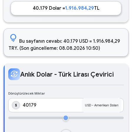
40.179 Dolar =
1.916.984,29
TL
lightbulb
Bu sayfanın cevabı: 40.179 USD = 1.916.984,29
TRY. (Son güncelleme: 08.08.2026 10:50)
currency_exchange
Anlık Dolar - Türk Lirası Çevirici
Dönüştürülecek Miktar
$