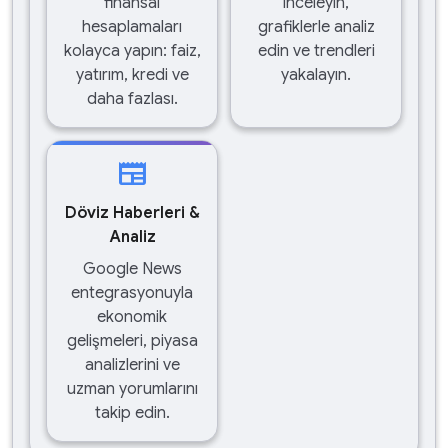
finansal
inceleyin,
hesaplamaları
grafiklerle analiz
kolayca yapın: faiz,
edin ve trendleri
yatırım, kredi ve
yakalayın.
daha fazlası.
newspaper
Döviz Haberleri &
Analiz
Google News
entegrasyonuyla
ekonomik
gelişmeleri, piyasa
analizlerini ve
uzman yorumlarını
takip edin.