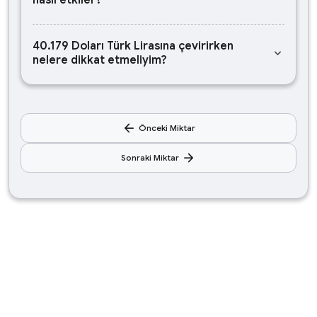
nasıl etkiler?
40.179 Doları Türk Lirasına çevirirken
keyboard_arrow_down
nelere dikkat etmeliyim?
arrow_back
Önceki Miktar
arrow_forward
Sonraki Miktar