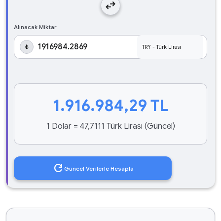
swap_horiz
Alınacak Miktar
₺
1.916.984,29
TL
1 Dolar = 47,7111 Türk Lirası (Güncel)
refresh
Güncel Verilerle Hesapla