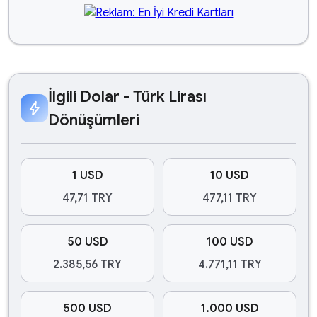
İlgili Dolar - Türk Lirası
bolt
Dönüşümleri
1 USD
10 USD
47,71 TRY
477,11 TRY
50 USD
100 USD
2.385,56 TRY
4.771,11 TRY
500 USD
1.000 USD