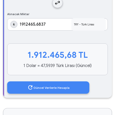
swap_horiz
Alınacak Miktar
₺
1.912.465,68
TL
1 Dolar = 47,5939 Türk Lirası (Güncel)
refresh
Güncel Verilerle Hesapla