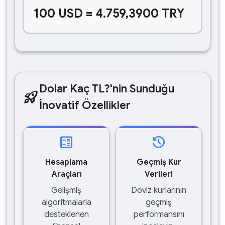
100 USD = 4.759,3900 TRY
Dolar Kaç TL?'nin Sunduğu
rocket_launch
İnovatif Özellikler
calculate
history
Hesaplama
Geçmiş Kur
Araçları
Verileri
Gelişmiş
Döviz kurlarının
algoritmalarla
geçmiş
desteklenen
performansını