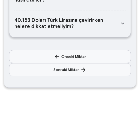
nasıl etkiler?
40.183 Doları Türk Lirasına çevirirken
keyboard_arrow_down
nelere dikkat etmeliyim?
arrow_back
Önceki Miktar
arrow_forward
Sonraki Miktar