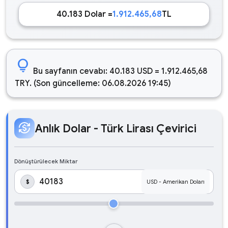
40.183 Dolar =
1.912.465,68
TL
lightbulb
Bu sayfanın cevabı: 40.183 USD = 1.912.465,68
TRY. (Son güncelleme: 06.08.2026 19:45)
currency_exchange
Anlık Dolar - Türk Lirası Çevirici
Dönüştürülecek Miktar
$