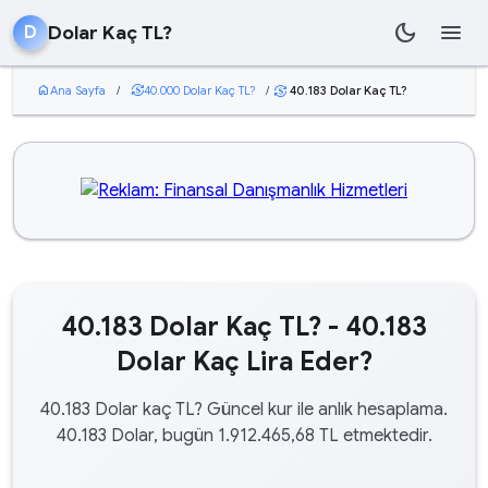
dark_mode
menu
Dolar Kaç TL?
D
home
Ana Sayfa
/
currency_exchange
40.000 Dolar Kaç TL?
/
40.183 Dolar Kaç TL?
currency_exchange
40.183 Dolar Kaç TL? - 40.183
Dolar Kaç Lira Eder?
40.183 Dolar kaç TL? Güncel kur ile anlık hesaplama.
40.183 Dolar, bugün 1.912.465,68 TL etmektedir.