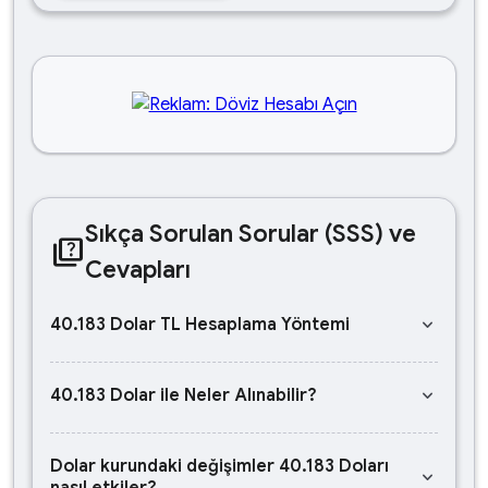
Sıkça Sorulan Sorular (SSS) ve
quiz
Cevapları
keyboard_arrow_down
40.183 Dolar TL Hesaplama Yöntemi
keyboard_arrow_down
40.183 Dolar ile Neler Alınabilir?
Dolar kurundaki değişimler 40.183 Doları
keyboard_arrow_down