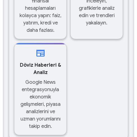
finansal
inceleyin,
hesaplamaları
grafiklerle analiz
kolayca yapın: faiz,
edin ve trendleri
yatırım, kredi ve
yakalayın.
daha fazlası.
newspaper
Döviz Haberleri &
Analiz
Google News
entegrasyonuyla
ekonomik
gelişmeleri, piyasa
analizlerini ve
uzman yorumlarını
takip edin.