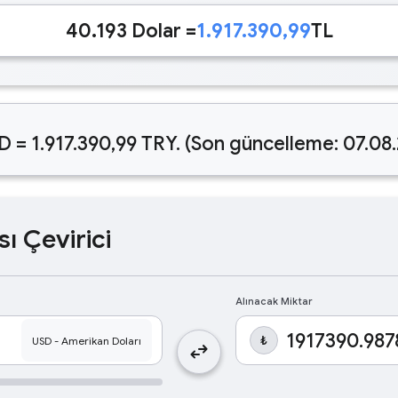
40.193 Dolar =
1.917.390,99
TL
D = 1.917.390,99 TRY. (Son güncelleme: 07.08
sı Çevirici
Alınacak Miktar
₺
swap_horiz