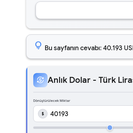
lightbulb
Bu sayfanın cevabı: 40.193 US
Anlık Dolar - Türk Lira
currency_exchange
Dönüştürülecek Miktar
$