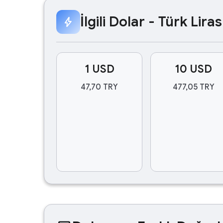
İlgili Dolar - Türk Lir
bolt
1 USD
10 USD
47,70 TRY
477,05 TRY