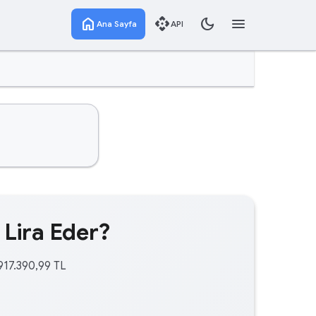
home
api
dark_mode
menu
Ana Sayfa
API
 Lira Eder?
917.390,99 TL