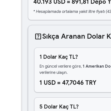
40.193 USD = 891,81 Depo Y
* Hesaplamada ortalama yakıt litre fiyatı (43
help_center
Sıkça Aranan Dolar 
1 Dolar Kaç TL?
En güncel verilere göre,
1 Amerikan Dol
verilerine ulaşın.
1 USD = 47,7046 TRY
5 Dolar Kaç TL?