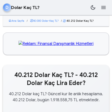
dark_mode
menu
Dolar Kaç TL?
D
home
Ana Sayfa
/
currency_exchange
40.000 Dolar Kaç TL?
/
40.212 Dolar Kaç TL?
currency_exchange
40.212 Dolar Kaç TL? - 40.212
Dolar Kaç Lira Eder?
40.212 Dolar kaç TL? Güncel kur ile anlık hesaplama.
40.212 Dolar, bugün 1.918.558,75 TL etmektedir.