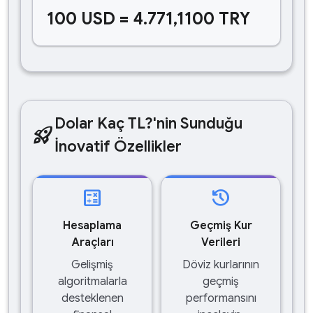
100 USD = 4.771,1100 TRY
Dolar Kaç TL?'nin Sunduğu
rocket_launch
İnovatif Özellikler
calculate
history
Hesaplama
Geçmiş Kur
Araçları
Verileri
Gelişmiş
Döviz kurlarının
algoritmalarla
geçmiş
desteklenen
performansını