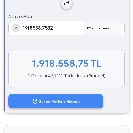
swap_horiz
Alınacak Miktar
₺
1.918.558,75
TL
1 Dolar = 47,7111 Türk Lirası (Güncel)
refresh
Güncel Verilerle Hesapla