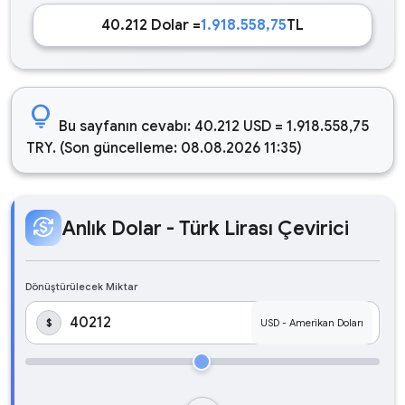
40.212 Dolar =
1.918.558,75
TL
lightbulb
Bu sayfanın cevabı: 40.212 USD = 1.918.558,75
TRY. (Son güncelleme: 08.08.2026 11:35)
currency_exchange
Anlık Dolar - Türk Lirası Çevirici
Dönüştürülecek Miktar
$