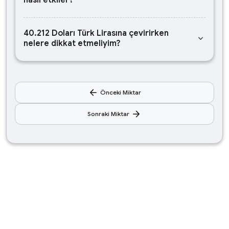
nasıl etkiler?
40.212 Doları Türk Lirasına çevirirken
keyboard_arrow_down
nelere dikkat etmeliyim?
arrow_back
Önceki Miktar
arrow_forward
Sonraki Miktar