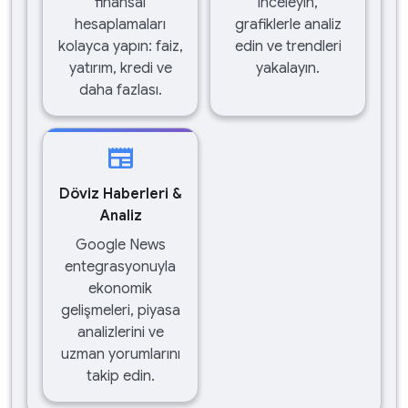
finansal
inceleyin,
hesaplamaları
grafiklerle analiz
kolayca yapın: faiz,
edin ve trendleri
yatırım, kredi ve
yakalayın.
daha fazlası.
newspaper
Döviz Haberleri &
Analiz
Google News
entegrasyonuyla
ekonomik
gelişmeleri, piyasa
analizlerini ve
uzman yorumlarını
takip edin.