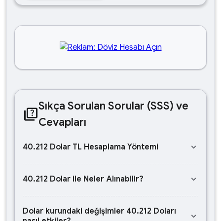
Sıkça Sorulan Sorular (SSS) ve
quiz
Cevapları
keyboard_arrow_down
40.212 Dolar TL Hesaplama Yöntemi
keyboard_arrow_down
40.212 Dolar ile Neler Alınabilir?
Dolar kurundaki değişimler 40.212 Doları
keyboard_arrow_down