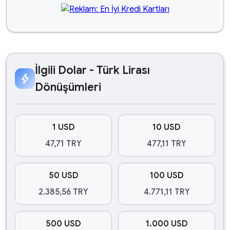
İlgili Dolar - Türk Lirası
bolt
Dönüşümleri
1 USD
10 USD
47,71 TRY
477,11 TRY
50 USD
100 USD
2.385,56 TRY
4.771,11 TRY
500 USD
1.000 USD