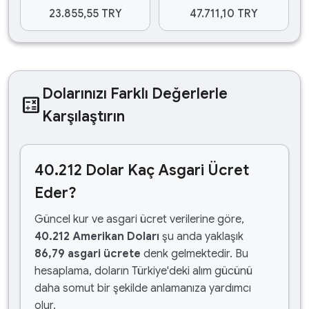
23.855,55 TRY
47.711,10 TRY
Dolarınızı Farklı Değerlerle
calculate
Karşılaştırın
40.212 Dolar Kaç Asgari Ücret
Eder?
Güncel kur ve asgari ücret verilerine göre,
40.212 Amerikan Doları
şu anda yaklaşık
86,79 asgari ücrete
denk gelmektedir. Bu
hesaplama, doların Türkiye'deki alım gücünü
daha somut bir şekilde anlamanıza yardımcı
olur.